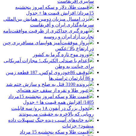
سایبری آفریقاست
قیمت طلا، دلار و سکه امروز پنجشنبه
15مرداد/ افزایش قیمت ها + جدول
یزد، امسال میزبان دومین همایش بین‌المللی
سرمایه‌گذاری ایران و آفریقاست
بهره گیری حداکثری از ظرفیت موافقت‌نامه
تجارت آزاد ایران و روسیه
پرواز موفقیت‌آمیز هواپیمای مسافربری چین
در ارتفاع بالا /عکس
ورود موج تازه گرما به کشور
اعدام با صندلی الکتریکی؛ مجازات آمریکایی
برای خیانت به وطن
توقیف 86خودروی لوکس، 187 قطعه زمین
و 86 آپارتمان تراستی‌ها
پرونده 3100 قتل به صلح و سازش ختم شد
عبور طلا و نقره از سقف چند هفته‌ای
قیمت طلا و سکه امروز پنجشنبه 15مرداد
1405/ افزایش همه قیمت ها + جدول
تحول بزرگ در آیفون ۱۸ پرو/ سه قابلیت
رویایی که بالاخره به حقیقت می‌پیوندند
به خانه‌های آسیب دیده جنگ تسهیلات داده
میشود+ جزئیات
قیمت طلا و سکه پنجشنبه 15 مرداد