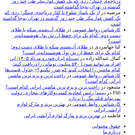
دریاچه‌ی چیتگر؛ ردی که یک کفش غول‌پیکر طی چند روز
گذشته در تهران به‌جا گذاشته است
مرضیه
در
از یک پاساژ شلوغ تا کنار دریاچه‌ی چیتگر؛ ردی که
یک کفش غول‌پیکر طی چند روز گذشته در تهران به‌جا گذاشته
است
کارشناس روابط عمومی
در
طلای آب‌شده، سکه یا طلای
دست دوم؛ کدام یک برای حفظ ارزش پول هوشمندانه‌تر
است؟
کیا جهانمردی
در
طلای آب‌شده، سکه یا طلای دست دوم؛
کدام یک برای حفظ ارزش پول هوشمندانه‌تر است؟
کمال عبدالله زاده
در
ثبت‌نام ایران‌خودرو مرداد ۱۴۰۵/ این
افراد می‌توانند سود ا ۵۳۰ میلیون تومانی را دریافت کنند/
کدام ماشین را انتخاب کنیم که ضرر نکنیم؟+ جدول قیمت‌ها
کارشناس روابط عمومی
در
راحت ترین و نرم ترین ماشین
ایرانی کدام است؟
مسعود
در
راحت ترین و نرم ترین ماشین ایرانی کدام است؟
Fhfi
در
ببینید| ٰرئیس اتحادیه کسب‌وکارهای مجازی: دولت
نمی‌تواند فیلترینگ را بردارد
کارشناس روابط عمومی
در
بهترین برند و مارک لوازم
آرایشی ایرانی
فاطمه
در
بهترین برند و مارک لوازم آرایشی ایرانی
حقوق محتوایی
درباره ما