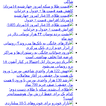
شاکی
قیمت طلا و سکه امروز چهارشنبه 14مرداد/
کاهش همه قیمت ها + جدول و جزئیات
قیمت طلای 18عیار امروز چهارشنبه
14مرداد/ افزایش قیمت + جدول
قیمت طلای 18عیار امروز 14مرداد 1405/
افزایش قیمت + جدول و جزئیات
پشت پرده نوسان ۴۴ هزار تومانی دلار در
چند ماه
دلارهای خانگی به بانک‌ها می‌روند؟/ رونمایی
از ابزار جدید ارزی بانک مرکزی
ورود حیوانات خانگی به رستوران‌ها و مراکز
عرضه غذا تخلف بهداشتی است
ایرپاد دوربین‌دار اپل احتمالا در کنار آیفون ۱۸
پرو رونمایی می‌شود
جهش 122 هزار واحدی شاخص بورس؛ ورود
یک همت پول حقیقی در آغاز معاملات
رشد 130 هزار واحدی بورس با ورود 6 همت
پول حقیقی/ صف خرید 700 نماد
طلای آب‌شده، سکه یا طلای دست دوم؛
کدام یک برای حفظ ارزش پول هوشمندانه‌تر
است؟
بازار خودرو برای خودروهای 5-10 میلیاردی