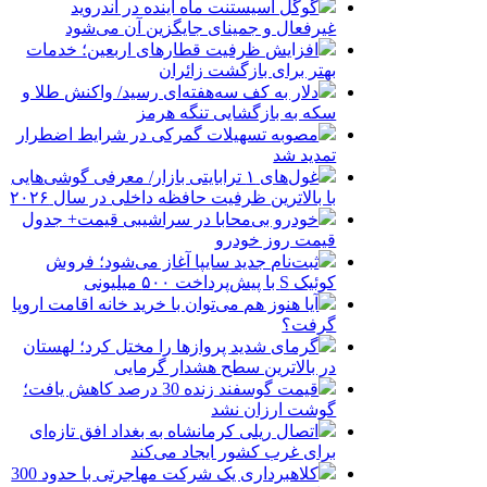
گوگل اسیستنت ماه آینده در اندروید
غیرفعال و جمینای جایگزین آن می‌شود
افزایش ظرفیت قطارهای اربعین؛ خدمات
بهتر برای بازگشت زائران
دلار به کف سه‌هفته‌ای رسید/ واکنش طلا و
سکه به بازگشایی تنگه هرمز
مصوبه تسهیلات گمرکی در شرایط اضطرار
تمدید شد
غول‌های ۱ ترابایتی بازار/ معرفی گوشی‌هایی
با بالاترین ظرفیت حافظه داخلی در سال ۲۰۲۶
خودرو بی‌محابا در سراشیبی قیمت+ جدول
قیمت روز خودرو
ثبت‌نام جدید سایپا آغاز می‌شود؛ فروش
کوئیک S با پیش‌پرداخت ۵۰۰ میلیونی
آیا هنوز هم می‌توان با خرید خانه اقامت اروپا
گرفت؟
گرمای شدید پروازها را مختل کرد؛ لهستان
در بالاترین سطح هشدار گرمایی
قیمت گوسفند زنده 30 درصد کاهش یافت؛
گوشت ارزان نشد
اتصال ریلی کرمانشاه به بغداد افق تازه‌ای
برای غرب کشور ایجاد می‌کند
کلاهبرداری یک شرکت مهاجرتی با حدود 300