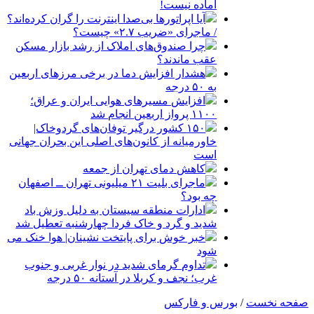
آماده نیست!
آیا اپراتورها بی‌صدا اینترنت را گران کرده‌اند؟
/ ماجرای «ضریب ۲.۷» چیست؟
چرا صندوق‌های املاک از رشد بازار مسکن
عقب ماندند؟
هشدار افزایش دما در برخی مرزهای اربعین
به ۵۰ درجه
افزایش مسیرهای هوایی ایران و عراق؛
۱۱۰۰ پرواز اربعین انجام شد
۱۵۰ کشور درگیر توفان‌های گردوخاک|
خاورمیانه از کانون‌های اصلی این بحران جهانی
است
کاهش دمای تهران از جمعه
ماجرای بلیت ۲۱ میلیونی تهران ــ اصفهان
چه بود؟
ادارات منطقه سیستان به دلیل وزش باد
شدید و گرد و خاک فردا چهارشنبه تعطیل شد
خبر خوش برای پایتخت نشینان| هوا خنک می
شود
تداوم گرمای شدید در نوار غربی و جنوب
غرب؛ نجف و کربلا در آستانه ۵۰ درجه
صفحه نخست
/
بورس و فارکس