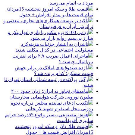
مرداد به اتمام می‌رسد
قیمت طلا و سکه امروز پنجشنبه 15مرداد/
تمام قیمت ها بر مدار افزایش + جدول
تأکید بر توسعه همکاری‌های تجاری، معدنی و
ترانزیتی ایران و قرقیزستان
ردمی K100 پرو مکس با باتری غول‌پیکر و
شارژ بی‌سیم روانه بازار می‌شود
ناشران به انتشار جزئیات هزینه‌کرد
مسئولیت اجتماعی در کدال مکلف شدند
ماجرای اعمال ضریب ۲.۷ برای اینترنت
بین‌الملل چیست؟
بازده صندوق‌های املاک در برابر جهش
قیمت مسکن؛ کدام برنده شد؟
رگبار پراکنده در نیمه شمالی استان تهران تا
شنبه
پیامدهای تجاوز به ایران؛ زیان حدود ۲۰۰
میلیون یورویی شرکت هواپیمایی مجارستان
تکذیب ادعای نماینده مجلس درباره نحوه
ردزنی محل استقرار شهید لاریجانی
هوش مصنوعی، بستر وقوع 55درصد جرایم
سایبری آفریقاست
قیمت طلا، دلار و سکه امروز پنجشنبه
15مرداد/ افزایش قیمت ها + جدول