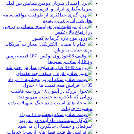
یزد، امسال میزبان دومین همایش بین‌المللی
سرمایه‌گذاری ایران و آفریقاست
بهره گیری حداکثری از ظرفیت موافقت‌نامه
تجارت آزاد ایران و روسیه
پرواز موفقیت‌آمیز هواپیمای مسافربری چین
در ارتفاع بالا /عکس
ورود موج تازه گرما به کشور
اعدام با صندلی الکتریکی؛ مجازات آمریکایی
برای خیانت به وطن
توقیف 86خودروی لوکس، 187 قطعه زمین
و 86 آپارتمان تراستی‌ها
پرونده 3100 قتل به صلح و سازش ختم شد
عبور طلا و نقره از سقف چند هفته‌ای
قیمت طلا و سکه امروز پنجشنبه 15مرداد
1405/ افزایش همه قیمت ها + جدول
تحول بزرگ در آیفون ۱۸ پرو/ سه قابلیت
رویایی که بالاخره به حقیقت می‌پیوندند
به خانه‌های آسیب دیده جنگ تسهیلات داده
میشود+ جزئیات
قیمت طلا و سکه پنجشنبه 15 مرداد
گوگل اسیستنت ماه آینده در اندروید
غیرفعال و جمینای جایگزین آن می‌شود
افزایش ظرفیت قطارهای اربعین؛ خدمات