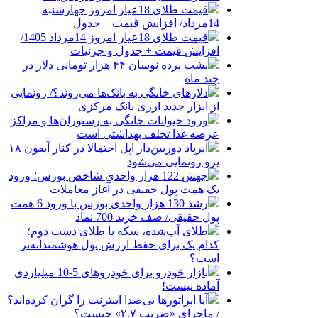
قیمت طلای 18عیار امروز چهارشنبه
14مرداد/ افزایش قیمت + جدول
قیمت طلای 18عیار امروز 14مرداد 1405/
افزایش قیمت + جدول و جزئیات
پشت پرده نوسان ۴۴ هزار تومانی دلار در
چند ماه
دلارهای خانگی به بانک‌ها می‌روند؟/ رونمایی
از ابزار جدید ارزی بانک مرکزی
ورود حیوانات خانگی به رستوران‌ها و مراکز
عرضه غذا تخلف بهداشتی است
ایرپاد دوربین‌دار اپل احتمالا در کنار آیفون ۱۸
پرو رونمایی می‌شود
جهش 122 هزار واحدی شاخص بورس؛ ورود
یک همت پول حقیقی در آغاز معاملات
رشد 130 هزار واحدی بورس با ورود 6 همت
پول حقیقی/ صف خرید 700 نماد
طلای آب‌شده، سکه یا طلای دست دوم؛
کدام یک برای حفظ ارزش پول هوشمندانه‌تر
است؟
بازار خودرو برای خودروهای 5-10 میلیاردی
آماده نیست!
آیا اپراتورها بی‌صدا اینترنت را گران کرده‌اند؟
/ ماجرای «ضریب ۲.۷» چیست؟