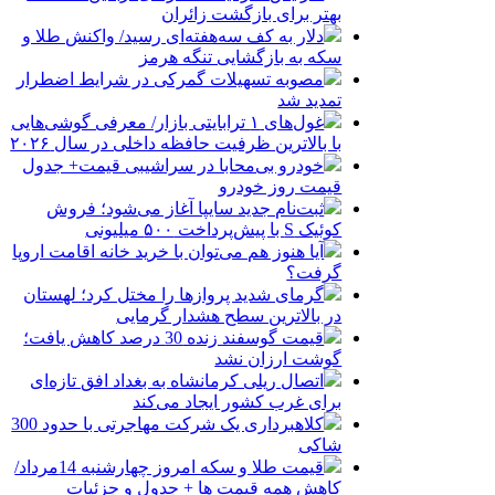
بهتر برای بازگشت زائران
دلار به کف سه‌هفته‌ای رسید/ واکنش طلا و
سکه به بازگشایی تنگه هرمز
مصوبه تسهیلات گمرکی در شرایط اضطرار
تمدید شد
غول‌های ۱ ترابایتی بازار/ معرفی گوشی‌هایی
با بالاترین ظرفیت حافظه داخلی در سال ۲۰۲۶
خودرو بی‌محابا در سراشیبی قیمت+ جدول
قیمت روز خودرو
ثبت‌نام جدید سایپا آغاز می‌شود؛ فروش
کوئیک S با پیش‌پرداخت ۵۰۰ میلیونی
آیا هنوز هم می‌توان با خرید خانه اقامت اروپا
گرفت؟
گرمای شدید پروازها را مختل کرد؛ لهستان
در بالاترین سطح هشدار گرمایی
قیمت گوسفند زنده 30 درصد کاهش یافت؛
گوشت ارزان نشد
اتصال ریلی کرمانشاه به بغداد افق تازه‌ای
برای غرب کشور ایجاد می‌کند
کلاهبرداری یک شرکت مهاجرتی با حدود 300
شاکی
قیمت طلا و سکه امروز چهارشنبه 14مرداد/
کاهش همه قیمت ها + جدول و جزئیات