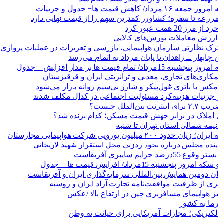
/ کاهش قیمت ها+ جدول و جزییات
زرعه تا سفره؛ کشاورز کمترین سهم را از قیمت نهایی دارد
 20 همت عبور کرد
رک نظارتی سازمان هواپیمایی، بازرسی و تعزیرات در عملیات پروازی 
 چابهار ــ زاهدان تا پایان مرداد به اتمام می‌رسد
/ تمام قیمت ها بر مدار افزایش + جدول
مکاری‌های تجاری، معدنی و ترانزیتی ایران و قرقیزستان
ر جزئیات هزینه‌کرد مسئولیت اجتماعی در کدال مکلف شدند
ن‌الملل چیست؟
 املاک در برابر جهش قیمت مسکن؛ کدام برنده شد؟
 نیمه شمالی استان تهران تا شنبه
۲۰۰ میلیون یورویی شرکت هواپیمایی مجارستان
ینده مجلس درباره نحوه ردزنی محل استقرار شهید لاریجانی
جرایم سایبری آفریقاست
نجشنبه 15مرداد/ افزایش قیمت ها + جدول
ان دومین همایش بین‌المللی سرمایه‌گذاری ایران و آفریقاست
ری از ظرفیت موافقت‌نامه تجارت آزاد ایران و روسیه
یز هواپیمای مسافربری چین در ارتفاع بالا /عکس
رما به کشور
الکتریکی؛ مجازات آمریکایی برای خیانت به وطن