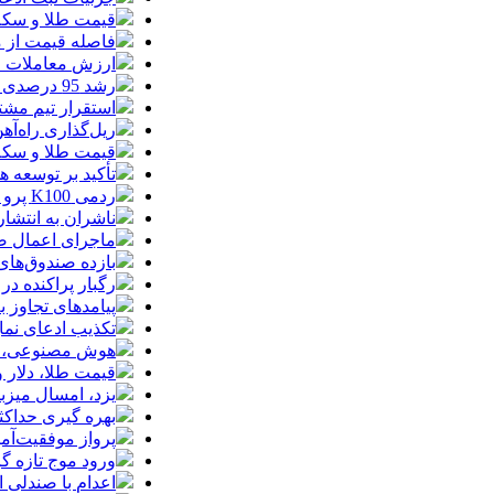
قیمت طلا و سکه امروز جمعه ۱۶ مرداد
فاصله قیمت از م
ارزش معاملات خرد از مرز
رشد 95 درصدی ارزش معاملات بورس‌های کالایی
استقرار تیم مشت
ریل‌گذاری راه‌آهن
قیمت طلا و سکه امروز پنجشنبه 15مرداد
تأکید بر توسعه ه
ردمی K100 پرو مکس با باتری غول‌پیکر و شارژ بی‌سیم روانه بازار می‌شود
ناشران به انتشا
ماجرای اعمال ضریب ۲.۷ برای اینترنت بی
بازده صندوق‌های
رگبار پراکنده در
پیامدهای تجاوز به ایران؛ زیان حدود 
تکذیب ادعای نما
هوش مصنوعی، بستر وقوع 55درصد 
قیمت طلا، دلار و سکه امروز پ
یزد، امسال میزب
بهره گیری حداکث
پرواز موفقیت‌آم
ورود موج تازه گ
اعدام با صندلی 