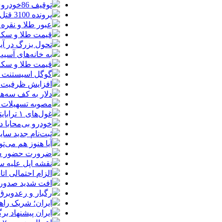
توقیف 86خودروی لوکس، 187 قطعه زمین و 86 آپارتمان تراستی‌ها
پرونده 3100 قتل به صلح و سازش ختم شد
عبور طلا و نقره
قیمت طلا و سکه امروز پنجشنبه 15مرد
تحول بزرگ در آیفون ۱۸ پرو/ سه قابلیت رویایی که بالاخره به 
به خانه‌های آسی
قیمت طلا و سکه پنجش
گوگل اسیستنت ما
افزایش ظرفیت ق
دلار به کف سه‌ه
مصوبه تسهیلات 
غول‌های ۱ ترابایتی بازار/ معرفی گوشی‌هایی با بالاترین ظرفیت حافظه داخلی در سال ۲۰۲۶
خودرو بی‌محابا
ثبت‌نام جدید سایپا آغاز م
آیا هنوز هم می‌ت
ضرورت حضور شتاب
نقشه اپل علیه
الزام احتمالی ا
افت شدید صدور پ
رگبار و رعدوبرق
ایران؛ شریک راه
ایران پیشنهاد بر