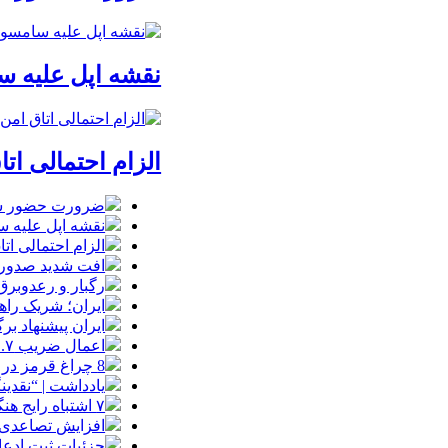
نقشه اپل علیه
الزام احتمالی ا
ضرورت حضور شتاب
نقشه اپل علیه
الزام احتمالی ا
افت شدید صدور پ
رگبار و رعدوبرق
ایران؛ شریک راه
ایران پیشنهاد بر
اعمال ضریب ۲.۷ برای اینترنت بین‌الملل صحت دارد؟ / واکنش سازمان تنظیم مقررات
8 چراغ قرمز در صورت‌های مالی که احتمال تقلب را آشکار می‌کند
یادداشت | “نقدی
۷ اشتباه رایج هنگام خرید تابلو دکوراتیو که بهتر است مرتکب نشوید
افزایش تصاعدی 
جزئیات ثبت ادعا، تهیه نقشه UTM و