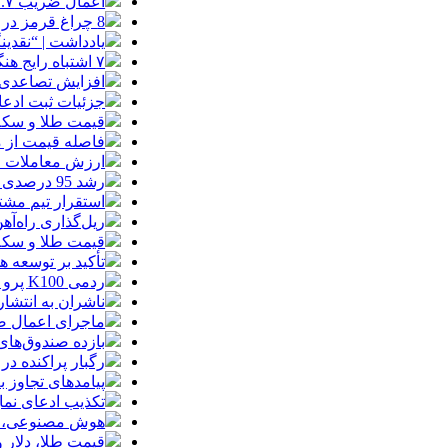
اعمال ضریب ۲.۷ برای اینترنت بین‌الملل صحت دارد؟ / واکنش سازمان تنظیم مقررات
8 چراغ قرمز در صورت‌های مالی که احتمال تقلب را آشکار می‌کند
یادداشت | “نقدی
۷ اشتباه رایج هنگام خرید تابلو دکوراتیو که بهتر است مرتکب نشوید
افزایش تصاعدی 
جزئیات ثبت ادعا، تهیه نقشه UTM و
قیمت طلا و سکه امروز جمعه ۱۶ مرداد
فاصله قیمت از م
ارزش معاملات خرد از مرز
رشد 95 درصدی ارزش معاملات بورس‌های کالایی
استقرار تیم مشت
ریل‌گذاری راه‌آهن
قیمت طلا و سکه امروز پنجشنبه 15مرداد
تأکید بر توسعه ه
ردمی K100 پرو مکس با باتری غول‌پیکر و شارژ بی‌سیم روانه بازار می‌شود
ناشران به انتشا
ماجرای اعمال ضریب ۲.۷ برای اینترنت بی
بازده صندوق‌های
رگبار پراکنده در
پیامدهای تجاوز به ایران؛ زیان حدود 
تکذیب ادعای نما
هوش مصنوعی، بستر وقوع 55درصد 
قیمت طلا، دلار و سکه امروز پ