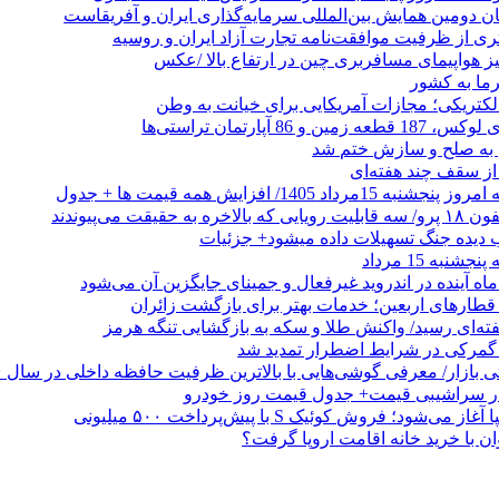
ان دومین همایش بین‌المللی سرمایه‌گذاری ایران و آفریقاست
ری از ظرفیت موافقت‌نامه تجارت آزاد ایران و روسیه
یز هواپیمای مسافربری چین در ارتفاع بالا /عکس
رما به کشور
الکتریکی؛ مجازات آمریکایی برای خیانت به وطن
 از سقف چند هفته‌ای
اد 1405/ افزایش همه قیمت ها + جدول
حقیقت می‌پیوندند
ب دیده جنگ تسهیلات داده میشود+ جزئیات
نبه 15 مرداد
ه آینده در اندروید غیرفعال و جمینای جایگزین آن می‌شود
طارهای اربعین؛ خدمات بهتر برای بازگشت زائران
فته‌ای رسید/ واکنش طلا و سکه به بازگشایی تنگه هرمز
گمرکی در شرایط اضطرار تمدید شد
 در سراشیبی قیمت+ جدول قیمت روز خودرو
ی‌شود؛ فروش کوئیک S با پیش‌پرداخت ۵۰۰ میلیونی
وان با خرید خانه اقامت اروپا گرفت؟