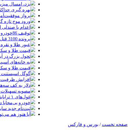
یزد، امسال میزب
بهره گیری حداکث
پرواز موفقیت‌آم
ورود موج تازه گ
اعدام با صندلی 
توقیف 86خودروی لوکس، 187 قطعه زمین و 86 آپارتمان تراستی‌ها
پرونده 3100 قتل به صلح و سازش ختم شد
عبور طلا و نقره
قیمت طلا و سکه امروز پنجشنبه 15مرد
تحول بزرگ در آیفون ۱۸ پرو/ سه قابلیت رویایی که بالاخره به 
به خانه‌های آسی
قیمت طلا و سکه پنجش
گوگل اسیستنت ما
افزایش ظرفیت ق
دلار به کف سه‌ه
مصوبه تسهیلات 
غول‌های ۱ ترابایتی بازار/ معرفی گوشی‌هایی با بالاترین ظرفیت حافظه داخلی در سال ۲۰۲۶
خودرو بی‌محابا
ثبت‌نام جدید سایپا آغاز م
آیا هنوز هم می‌ت
صفحه نخست
/
بورس و فارکس