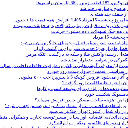
 از سقف چند هفته‌ای
اد 1405/ افزایش همه قیمت ها + جدول
حقیقت می‌پیوندند
ب دیده جنگ تسهیلات داده میشود+ جزئیات
نبه 15 مرداد
ه آینده در اندروید غیرفعال و جمینای جایگزین آن می‌شود
طارهای اربعین؛ خدمات بهتر برای بازگشت زائران
فته‌ای رسید/ واکنش طلا و سکه به بازگشایی تنگه هرمز
گمرکی در شرایط اضطرار تمدید شد
 در سراشیبی قیمت+ جدول قیمت روز خودرو
ی‌شود؛ فروش کوئیک S با پیش‌پرداخت ۵۰۰ میلیونی
وان با خرید خانه اقامت اروپا گرفت؟
 ‌دهنده‌ها در آبادان برای توسعه کسب‌ و کارها
 سامسونگ شکست خورد
تاق امن؛ هزینه ساخت مسکن چقدر افزایش می‌یابد؟
روانه‌های ساختمانی؛ بازار مسکن با کمبود عرضه مواجه می‌شود؟
 در راه شمال کشور؛ تهران خنک‌تر می‌شود
بردی اتحادیه اقتصادی اوراسیا در مسیر توسعه تجارت و همگرایی منطق
گزاری دوره‌ای «اکسپو بریکس» را ارائه کرد