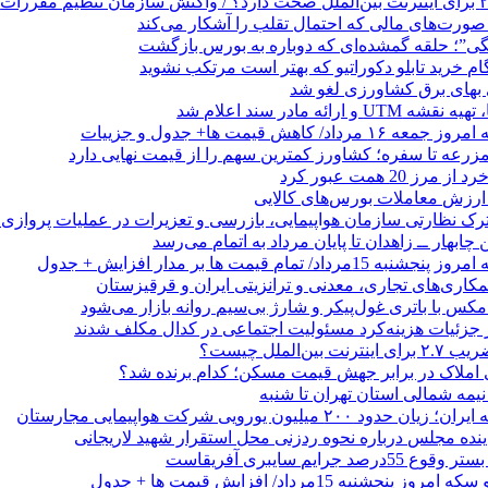
نگی”؛ حلقه گمشده‌ای که دوباره به بورس بازگشت
بهای برق کشاورزی لغو شد
 ارائه مادر سند اعلام شد
/ کاهش قیمت ها+ جدول و جزییات
زرعه تا سفره؛ کشاورز کمترین سهم را از قیمت نهایی دارد
 20 همت عبور کرد
رک نظارتی سازمان هواپیمایی، بازرسی و تعزیرات در عملیات پروازی 
 چابهار ــ زاهدان تا پایان مرداد به اتمام می‌رسد
/ تمام قیمت ها بر مدار افزایش + جدول
مکاری‌های تجاری، معدنی و ترانزیتی ایران و قرقیزستان
ر جزئیات هزینه‌کرد مسئولیت اجتماعی در کدال مکلف شدند
ن‌الملل چیست؟
 املاک در برابر جهش قیمت مسکن؛ کدام برنده شد؟
 نیمه شمالی استان تهران تا شنبه
۲۰۰ میلیون یورویی شرکت هواپیمایی مجارستان
ینده مجلس درباره نحوه ردزنی محل استقرار شهید لاریجانی
جرایم سایبری آفریقاست
نجشنبه 15مرداد/ افزایش قیمت ها + جدول