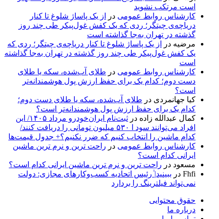
است مرتکب نشوید
کارشناس روابط عمومی
در
از یک پاساژ شلوغ تا کنار
دریاچه‌ی چیتگر؛ ردی که یک کفش غول‌پیکر طی چند روز
گذشته در تهران به‌جا گذاشته است
مرضیه
در
از یک پاساژ شلوغ تا کنار دریاچه‌ی چیتگر؛ ردی که
یک کفش غول‌پیکر طی چند روز گذشته در تهران به‌جا گذاشته
است
کارشناس روابط عمومی
در
طلای آب‌شده، سکه یا طلای
دست دوم؛ کدام یک برای حفظ ارزش پول هوشمندانه‌تر
است؟
کیا جهانمردی
در
طلای آب‌شده، سکه یا طلای دست دوم؛
کدام یک برای حفظ ارزش پول هوشمندانه‌تر است؟
کمال عبدالله زاده
در
ثبت‌نام ایران‌خودرو مرداد ۱۴۰۵/ این
افراد می‌توانند سود ا ۵۳۰ میلیون تومانی را دریافت کنند/
کدام ماشین را انتخاب کنیم که ضرر نکنیم؟+ جدول قیمت‌ها
کارشناس روابط عمومی
در
راحت ترین و نرم ترین ماشین
ایرانی کدام است؟
مسعود
در
راحت ترین و نرم ترین ماشین ایرانی کدام است؟
Fhfi
در
ببینید| ٰرئیس اتحادیه کسب‌وکارهای مجازی: دولت
نمی‌تواند فیلترینگ را بردارد
حقوق محتوایی
درباره ما
تماس با ما