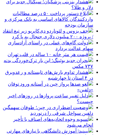
هشدار بنزینی پزشکیان؛ سیگنال جدید برای
دلار و طلا؟
ابلاغ دستور پرداخت ۵۰ درصد مطالبات
واردکنندگان کالاهای اساسی به بانک مرکزی و
سازمان بودجه
جف بزوس و لئوناردو دی‌کاپریو زیر تیغ انتقاد
/ پروژه ۲۰۰ میلیون دلاری جنجال به پا کرد
دولت گام‌های عملی در راستای آزادسازی
سهام عدالت بردارد
قیمت هر متر خانه ۱۰ ساله در قلب تهران
بحران جدید بوئینگ؛ این بار ترک‌خوردگی بدنه
۷۳۷ مکس
هشدار تداوم بارش‌های تابستانه و رعدوبرق
در ۴ استان تا چهارشنبه
لغو صدها پرواز چین در آستانه ورود توفان
«دلفین»
دلیل تغییر ساعت پروازها در روزهای اخیر
چیست؟
وضعیت اضطراری در چین؛ طوفان سهمگین
دلفین سواحل شرقی را درنوردید
تسویه وجوه اتحادیه‌های اصناف با تأخیر
انجام می‌شود
ببینید| آموزش دانشگاهی با نیازهای مهارتی