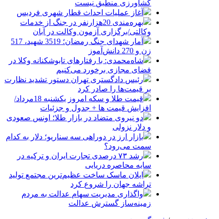
کشاورزی منطبق نیست
آغاز عملیات احداث قطار شهری فردیس
بهره‌مندی 20هزارنفر در جنگ از خدمات
وکالتی/برگزاری آزمون وکالت در آبان
آمار شهدای جنگ رمضان؛ 3519 شهید، 517
زن و 270 دانش‌آموز
شاه‌محمدی: با رفتارهای تابوشکنانه وکلا در
فضای مجازی برخورد می‌کنیم
رئیس دادگستری تهران دستور تشدید نظارت
بر قیمت‌ها را صادر کرد
قیمت طلا و سکه امروز یکشنبه 18مرداد/
افزایش قیمت ها + جدول و جزئیات
دو نیروی متضاد در بازار طلا؛ اونس صعودی
و دلار نزولی
بازار ارز در دوراهی سه سناریو؛ دلار به کدام
سمت می‌رود؟
رشد ۷۳ درصدی تجارت ایران و ترکیه در
سایه محاصره دریایی
ایلان ماسک ساخت عظیم‌ترین مجتمع تولید
تراشه جهان را شروع کرد
واگذاری مدیریت سهام عدالت به مردم
زمینه‌ساز گسترش عدالت