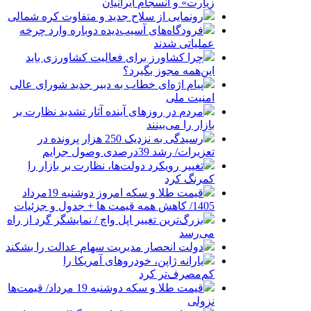
زیارت» و انسجام ایرانیان
رونمایی از سلاح جدید و متفاوت کره شمالی
فرودگاه‌های آسیب‌دیده دوباره وارد چرخه
عملیاتی شدند
چرا کشاورز برای فعالیت کشاورزی باید
این‌همه مجوز بگیرد؟
پیام اژه‌ای خطاب به دبیر جدید شورای عالی
امنیت ملی
مردم در روزهای آینده آثار تشدید نظارت بر
بازار را می‌بینند
رسیدگی به نزدیک 250 هزار پرونده در
تعزیرات/ رشد 39درصدی وصول جرایم
تغییر رویکرد دولت‌ها، نظارت بر بازار را
کمرنگ کرد
قیمت طلا و سکه امروز دوشنبه 19مرداد
1405/ کاهش همه قیمت ها + جدول و جزئیات
بزرگ‌ترین تغییر اپل واچ / نمایشگر گرد از راه
می‌رسد
دولت انحصار مدیریت سهام عدالت را بشکند
یارانه ژاپن، خودروهای آمریکا را
کم‌مصرف‌تر کرد
قیمت طلا و سکه دوشنبه 19 مرداد/ قیمت‌ها
نزولی