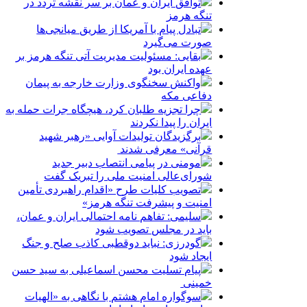
توافق ایران و عمان بر سر نقشه تردد در
تنگه هرمز
تبادل پیام با آمریکا از طریق میانجی‌ها
صورت می‌گیرد
بقایی: مسئولیت مدیریت آتی تنگه هرمز بر
عهده ایران بود
واکنش سخنگوی وزارت خارجه به پیمان
دفاعی مکه
چرا تجزیه طلبان کرد، هیچگاه جرات حمله به
ایران را پیدا نکردند
برگزیدگان تولیدات آوایی «رهبر شهید
قرآنی» معرفی شدند
مومنی در پیامی انتصاب دبیر جدید
شورای‌عالی امنیت ملی را تبریک گفت
تصویب کلیات طرح «اقدام راهبردی تأمین
امنیت و پیشرفت تنگه هرمز»
سلیمی: تفاهم نامه احتمالی ایران و عمان،
باید در مجلس تصویب شود
گودرزی: نباید دوقطبی کاذب صلح و جنگ
ایجاد شود
پیام تسلیت محسن اسماعیلی به سید حسن
خمینی
سوگواره امام هشتم با نگاهی به «الهیات