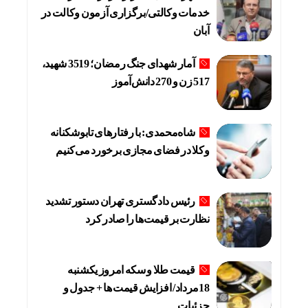
خدمات وکالتی/برگزاری آزمون وکالت در
آبان
آمار شهدای جنگ رمضان؛ 3519 شهید،
517 زن و 270 دانش‌آموز
شاه‌محمدی: با رفتارهای تابوشکنانه
وکلا در فضای مجازی برخورد می‌کنیم
رئیس دادگستری تهران دستور تشدید
نظارت بر قیمت‌ها را صادر کرد
قیمت طلا و سکه امروز یکشنبه
18مرداد/ افزایش قیمت ها + جدول و
جزئیات