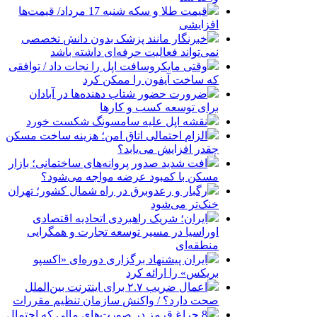
قیمت طلا و سکه شنبه 17 مرداد/ قیمت‌ها
افزایشی
خبرنگار مانند پزشک بدون دانش تخصصی
نمی‌تواند فعالیت حرفه‌ای داشته باشد
وقتی مایکروسافت اپل را نجات داد / توافقی
که ساخت آیفون را ممکن کرد
ضرورت حضور شتاب ‌دهنده‌ها در آبادان
برای توسعه کسب‌ و کارها
نقشه اپل علیه سامسونگ شکست خورد
الزام احتمالی اتاق امن؛ هزینه ساخت مسکن
چقدر افزایش می‌یابد؟
افت شدید صدور پروانه‌های ساختمانی؛ بازار
مسکن با کمبود عرضه مواجه می‌شود؟
رگبار و رعدوبرق در راه شمال کشور؛ تهران
خنک‌تر می‌شود
ایران؛ شریک راهبردی اتحادیه اقتصادی
اوراسیا در مسیر توسعه تجارت و همگرایی
منطقه‌ای
ایران پیشنهاد برگزاری دوره‌ای «اکسپو
بریکس» را ارائه کرد
اعمال ضریب ۲.۷ برای اینترنت بین‌الملل
صحت دارد؟ / واکنش سازمان تنظیم مقررات
8 چراغ قرمز در صورت‌های مالی که احتمال