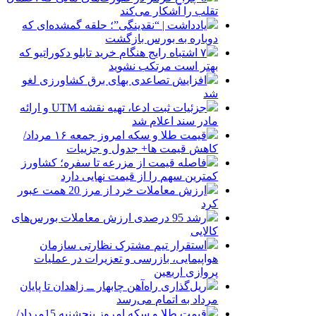
تقلب را آشکار می‌کند
یادداشت | “نقدینگی”؛ حلقه گمشده‌ای که
دوباره به بورس بازگشت
۷ اشتباه رایج هنگام خرید تابلو دکوراتیو که
بهتر است مرتکب نشوید
افزایش تصاعدی بهای برق کشاورزی لغو
شد
جزئیات ثبت ادعا، تهیه نقشه UTM و ارائه
مادر سند اعلام شد
قیمت طلا و سکه امروز جمعه ۱۶ مرداد/
کاهش قیمت ها+ جدول و جزییات
فاصله قیمت از مزرعه تا سفره؛ کشاورز
کمترین سهم را از قیمت نهایی دارد
ارزش معاملات خرد از مرز 20 همت عبور
کرد
رشد 95 درصدی ارزش معاملات بورس‌های
کالایی
استقرار تیم مشترک نظارتی سازمان
هواپیمایی، بازرسی و تعزیرات در عملیات
پروازی اربعین
ریل‌گذاری راه‌آهن چابهار ــ زاهدان تا پایان
مرداد به اتمام می‌رسد
قیمت طلا و سکه امروز پنجشنبه 15مرداد/