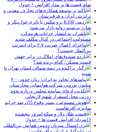
تمام قیمت ها بر مدار افزایش + جدول
تأکید بر توسعه همکاری‌های تجاری، معدنی و
ترانزیتی ایران و قرقیزستان
ردمی K100 پرو مکس با باتری غول‌پیکر و
شارژ بی‌سیم روانه بازار می‌شود
ناشران به انتشار جزئیات هزینه‌کرد
مسئولیت اجتماعی در کدال مکلف شدند
ماجرای اعمال ضریب ۲.۷ برای اینترنت
بین‌الملل چیست؟
بازده صندوق‌های املاک در برابر جهش
قیمت مسکن؛ کدام برنده شد؟
رگبار پراکنده در نیمه شمالی استان تهران تا
شنبه
پیامدهای تجاوز به ایران؛ زیان حدود ۲۰۰
میلیون یورویی شرکت هواپیمایی مجارستان
تکذیب ادعای نماینده مجلس درباره نحوه
ردزنی محل استقرار شهید لاریجانی
هوش مصنوعی، بستر وقوع 55درصد جرایم
سایبری آفریقاست
قیمت طلا، دلار و سکه امروز پنجشنبه
15مرداد/ افزایش قیمت ها + جدول
یزد، امسال میزبان دومین همایش بین‌المللی
سرمایه‌گذاری ایران و آفریقاست