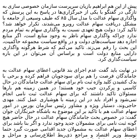
پیش از این هم ابراهیم بازیان سرپرست سازمان خصوصی سازی به
تازگی در گفتگو با یکی از خبرگزاری‌ها در پاسخ به این پرسش که
واگذاری سهام عدالت با مدل سال ٨۵ که طیف وسیعی از جامعه با
مشکل دریافت سهام عدالت روبرو می‌شدند، تکرار خواهد شد؟
تاکید کرد: دولت هیچ تعهدی نسبت به واگذاری سهام به تمام مردم
ندارد چراکه واگذاری سهام ناظر به وجود منابع است، اگر منابع
اجازه دهد سیاست‌های دولت و در واقع سیاست مجموعه حاکمیت،
این بحث را رقم می‌زند. تاکید می‌کنم که شرط هرگونه واگذاری
دارایی منابع دولت است و براساس آن می‌توان در این باره
سیاست‌گذاری کرد.
در نهایت باید گفت عدم اجرای بند قانونی اعطای سهام عدالت به
جاماندگان فرصت را هم برای سودجویان فراهم کرده و برخی با
یدک کشیدن کلید واژه ثبت نام برای سهام عدالت جاماندگان در حال
کاسبی و پرکردن جیب خود هستند! در همین زمینه هم بارها
مسئولان تاکید داشتند که برای سهام عدالت ثبت نامی انجام
نمی‌شود و افراد باید در این زمینه با هوشیاری عمل کنند. مهدی
حاجی‌وند، دستیار ویژه و مشاور رئیس سازمان بورس در امور
سهام عدالت هم با تاکید بر این موضوع به باشگاه خبرنگاران جوان
گفت: در خصوص بحث جاماندگان سهام عدالت در حال حاضر هیچ
گونه ثبت نامی برای مشمولان جدید وجود ندارد و اگر بنا باشد برای
اعطای سهام عدالت به مشمولان جدید اقدامی صورت گیرد حتما
توسط وزیر اقتصاد و مراجع ذی‌ربط اطلاع‌رسانی و مراحل و