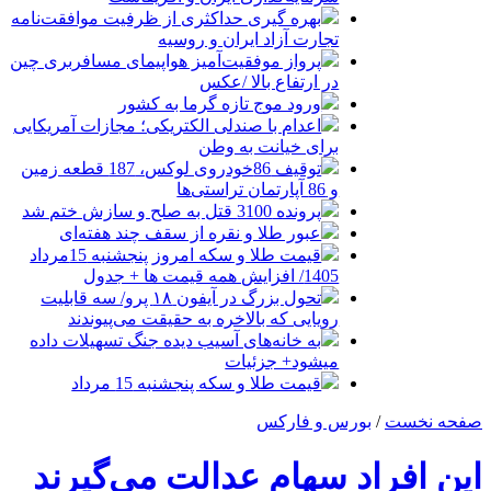
بهره گیری حداکثری از ظرفیت موافقت‌نامه
تجارت آزاد ایران و روسیه
پرواز موفقیت‌آمیز هواپیمای مسافربری چین
در ارتفاع بالا /عکس
ورود موج تازه گرما به کشور
اعدام با صندلی الکتریکی؛ مجازات آمریکایی
برای خیانت به وطن
توقیف 86خودروی لوکس، 187 قطعه زمین
و 86 آپارتمان تراستی‌ها
پرونده 3100 قتل به صلح و سازش ختم شد
عبور طلا و نقره از سقف چند هفته‌ای
قیمت طلا و سکه امروز پنجشنبه 15مرداد
1405/ افزایش همه قیمت ها + جدول
تحول بزرگ در آیفون ۱۸ پرو/ سه قابلیت
رویایی که بالاخره به حقیقت می‌پیوندند
به خانه‌های آسیب دیده جنگ تسهیلات داده
میشود+ جزئیات
قیمت طلا و سکه پنجشنبه 15 مرداد
صفحه نخست
/
بورس و فارکس
این افراد سهام عدالت می‌گیرند