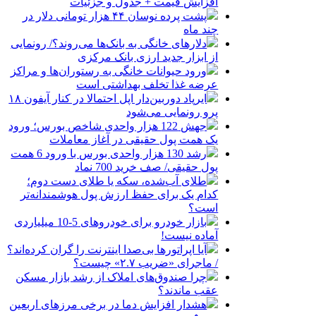
افزایش قیمت + جدول و جزئیات
پشت پرده نوسان ۴۴ هزار تومانی دلار در
چند ماه
دلارهای خانگی به بانک‌ها می‌روند؟/ رونمایی
از ابزار جدید ارزی بانک مرکزی
ورود حیوانات خانگی به رستوران‌ها و مراکز
عرضه غذا تخلف بهداشتی است
ایرپاد دوربین‌دار اپل احتمالا در کنار آیفون ۱۸
پرو رونمایی می‌شود
جهش 122 هزار واحدی شاخص بورس؛ ورود
یک همت پول حقیقی در آغاز معاملات
رشد 130 هزار واحدی بورس با ورود 6 همت
پول حقیقی/ صف خرید 700 نماد
طلای آب‌شده، سکه یا طلای دست دوم؛
کدام یک برای حفظ ارزش پول هوشمندانه‌تر
است؟
بازار خودرو برای خودروهای 5-10 میلیاردی
آماده نیست!
آیا اپراتورها بی‌صدا اینترنت را گران کرده‌اند؟
/ ماجرای «ضریب ۲.۷» چیست؟
چرا صندوق‌های املاک از رشد بازار مسکن
عقب ماندند؟
هشدار افزایش دما در برخی مرزهای اربعین