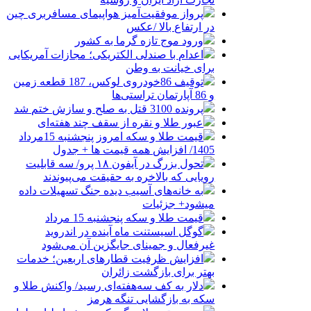
پرواز موفقیت‌آمیز هواپیمای مسافربری چین
در ارتفاع بالا /عکس
ورود موج تازه گرما به کشور
اعدام با صندلی الکتریکی؛ مجازات آمریکایی
برای خیانت به وطن
توقیف 86خودروی لوکس، 187 قطعه زمین
و 86 آپارتمان تراستی‌ها
پرونده 3100 قتل به صلح و سازش ختم شد
عبور طلا و نقره از سقف چند هفته‌ای
قیمت طلا و سکه امروز پنجشنبه 15مرداد
1405/ افزایش همه قیمت ها + جدول
تحول بزرگ در آیفون ۱۸ پرو/ سه قابلیت
رویایی که بالاخره به حقیقت می‌پیوندند
به خانه‌های آسیب دیده جنگ تسهیلات داده
میشود+ جزئیات
قیمت طلا و سکه پنجشنبه 15 مرداد
گوگل اسیستنت ماه آینده در اندروید
غیرفعال و جمینای جایگزین آن می‌شود
افزایش ظرفیت قطارهای اربعین؛ خدمات
بهتر برای بازگشت زائران
دلار به کف سه‌هفته‌ای رسید/ واکنش طلا و
سکه به بازگشایی تنگه هرمز