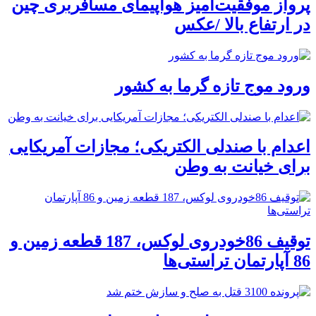
پرواز موفقیت‌آمیز هواپیمای مسافربری چین
در ارتفاع بالا /عکس
ورود موج تازه گرما به کشور
اعدام با صندلی الکتریکی؛ مجازات آمریکایی
برای خیانت به وطن
توقیف 86خودروی لوکس، 187 قطعه زمین و
86 آپارتمان تراستی‌ها