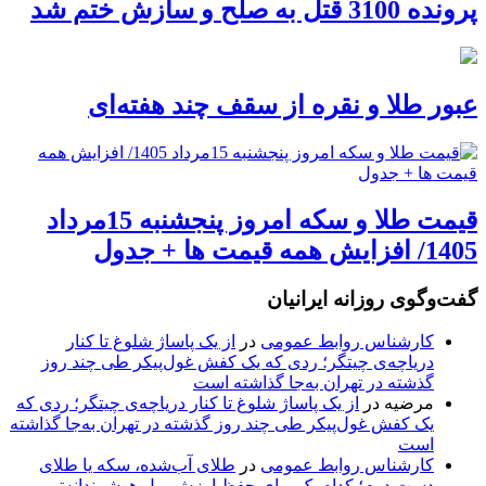
پرونده 3100 قتل به صلح و سازش ختم شد
عبور طلا و نقره از سقف چند هفته‌ای
قیمت طلا و سکه امروز پنجشنبه 15مرداد
1405/ افزایش همه قیمت ها + جدول
گفت‌وگوی روزانه ایرانیان
کارشناس روابط عمومی
در
از یک پاساژ شلوغ تا کنار
دریاچه‌ی چیتگر؛ ردی که یک کفش غول‌پیکر طی چند روز
گذشته در تهران به‌جا گذاشته است
مرضیه
در
از یک پاساژ شلوغ تا کنار دریاچه‌ی چیتگر؛ ردی که
یک کفش غول‌پیکر طی چند روز گذشته در تهران به‌جا گذاشته
است
کارشناس روابط عمومی
در
طلای آب‌شده، سکه یا طلای
دست دوم؛ کدام یک برای حفظ ارزش پول هوشمندانه‌تر