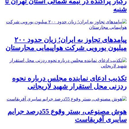
رگبار پراکنده در نیمه شمالی استان تهران تا
شنبه
پیامدهای تجاوز به ایران؛ زیان حدود ۲۰۰
میلیون یورویی شرکت هواپیمایی مجارستان
تکذیب ادعای نماینده مجلس درباره نحوه
ردزنی محل استقرار شهید لاریجانی
هوش مصنوعی، بستر وقوع 55درصد جرایم
سایبری آفریقاست