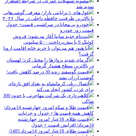
مصوبه تسهیلات گمرکی در شرایط اضطرار
تمدید شد
غول‌های ۱ ترابایتی بازار/ معرفی گوشی‌هایی
با بالاترین ظرفیت حافظه داخلی در سال ۲۰۲۶
خودرو بی‌محابا در سراشیبی قیمت+ جدول
قیمت روز خودرو
ثبت‌نام جدید سایپا آغاز می‌شود؛ فروش
کوئیک S با پیش‌پرداخت ۵۰۰ میلیونی
آیا هنوز هم می‌توان با خرید خانه اقامت اروپا
گرفت؟
گرمای شدید پروازها را مختل کرد؛ لهستان
در بالاترین سطح هشدار گرمایی
قیمت گوسفند زنده 30 درصد کاهش یافت؛
گوشت ارزان نشد
اتصال ریلی کرمانشاه به بغداد افق تازه‌ای
برای غرب کشور ایجاد می‌کند
کلاهبرداری یک شرکت مهاجرتی با حدود 300
شاکی
قیمت طلا و سکه امروز چهارشنبه 14مرداد/
کاهش همه قیمت ها + جدول و جزئیات
قیمت طلای 18عیار امروز چهارشنبه
14مرداد/ افزایش قیمت + جدول
قیمت طلای 18عیار امروز 14مرداد 1405/