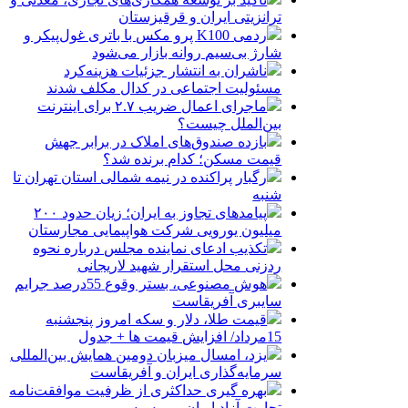
ترانزیتی ایران و قرقیزستان
ردمی K100 پرو مکس با باتری غول‌پیکر و
شارژ بی‌سیم روانه بازار می‌شود
ناشران به انتشار جزئیات هزینه‌کرد
مسئولیت اجتماعی در کدال مکلف شدند
ماجرای اعمال ضریب ۲.۷ برای اینترنت
بین‌الملل چیست؟
بازده صندوق‌های املاک در برابر جهش
قیمت مسکن؛ کدام برنده شد؟
رگبار پراکنده در نیمه شمالی استان تهران تا
شنبه
پیامدهای تجاوز به ایران؛ زیان حدود ۲۰۰
میلیون یورویی شرکت هواپیمایی مجارستان
تکذیب ادعای نماینده مجلس درباره نحوه
ردزنی محل استقرار شهید لاریجانی
هوش مصنوعی، بستر وقوع 55درصد جرایم
سایبری آفریقاست
قیمت طلا، دلار و سکه امروز پنجشنبه
15مرداد/ افزایش قیمت ها + جدول
یزد، امسال میزبان دومین همایش بین‌المللی
سرمایه‌گذاری ایران و آفریقاست
بهره گیری حداکثری از ظرفیت موافقت‌نامه
تجارت آزاد ایران و روسیه