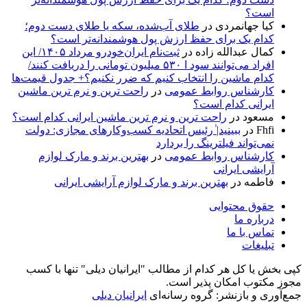
است؟
کیا جهانمردی
در
طلای آب‌شده، سکه یا طلای دست دوم؛
کدام یک برای حفظ ارزش پول هوشمندانه‌تر است؟
کمال عبدالله زاده
در
ثبت‌نام ایران‌خودرو مرداد ۱۴۰۵/ این
افراد می‌توانند سود ا ۵۳۰ میلیون تومانی را دریافت کنند/
کدام ماشین را انتخاب کنیم که ضرر نکنیم؟+ جدول قیمت‌ها
کارشناس روابط عمومی
در
راحت ترین و نرم ترین ماشین
ایرانی کدام است؟
مسعود
در
راحت ترین و نرم ترین ماشین ایرانی کدام است؟
Fhfi
در
ببینید| ٰرئیس اتحادیه کسب‌وکارهای مجازی: دولت
نمی‌تواند فیلترینگ را بردارد
کارشناس روابط عمومی
در
بهترین برند و مارک لوازم
آرایشی ایرانی
فاطمه
در
بهترین برند و مارک لوازم آرایشی ایرانی
حقوق محتوایی
درباره ما
تماس با ما
تبلیغات
کپی بخش یا کل هر کدام از مطالب "ایرانیان دیلی" تنها با کسب
مجوز مکتوب امکان پذیر است.
جمع‌آوری و بازنشر: گروه رسانه‌ای
ایرانیان دیلی