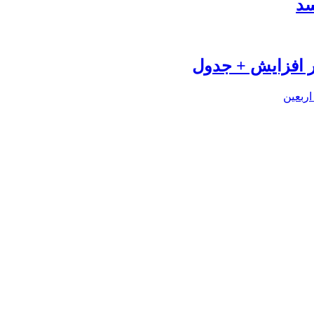
سد
اربعین