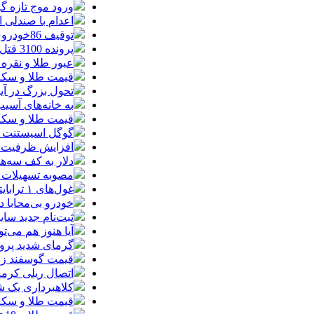
ورود موج تازه گ
اعدام با صندلی 
توقیف 86خودروی لوکس، 187 قطعه زمین و 86 آپارتمان تراستی‌ها
پرونده 3100 قتل به صلح و سازش ختم شد
عبور طلا و نقره
قیمت طلا و سکه امروز پنجشنبه 15مرد
تحول بزرگ در آیفون ۱۸ پرو/ سه قابلیت رویایی که بالاخره به 
به خانه‌های آسی
قیمت طلا و سکه پنجش
گوگل اسیستنت ما
افزایش ظرفیت ق
دلار به کف سه‌ه
مصوبه تسهیلات 
غول‌های ۱ ترابایتی بازار/ معرفی گوشی‌هایی با بالاترین ظرفیت حافظه داخلی در سال ۲۰۲۶
خودرو بی‌محابا
ثبت‌نام جدید سایپا آغاز م
آیا هنوز هم می‌ت
گرمای شدید پروا
قیمت گوسفند زنده 30 درصد کاهش یافت؛ گوشت ا
اتصال ریلی کرمان
کلاهبرداری یک شرکت
قیمت طلا و سکه امروز چهارشنبه 14مر