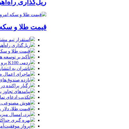
ریل‌گذاری راه‌آهن
قیمت طلا و سکه امروز پنجشنبه 15مرداد/
استقرار تیم مشت
ریل‌گذاری راه‌آهن
قیمت طلا و سکه امروز پنجشنبه 15مرداد
تأکید بر توسعه ه
ردمی K100 پرو مکس با باتری غول‌پیکر و شارژ بی‌سیم روانه بازار می‌شود
ناشران به انتشا
ماجرای اعمال ضریب ۲.۷ برای اینترنت بی
بازده صندوق‌های
رگبار پراکنده در
پیامدهای تجاوز به ایران؛ زیان حدود 
تکذیب ادعای نما
هوش مصنوعی، بستر وقوع 55درصد 
قیمت طلا، دلار و سکه امروز پ
یزد، امسال میزب
بهره گیری حداکث
پرواز موفقیت‌آم