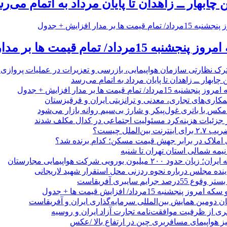
 چابهار ــ زاهدان تا پایان مرداد به اتمام می‌ر
 تمام قیمت ها بر مدار افزایش + جدول
رک نظارتی سازمان هواپیمایی، بازرسی و تعزیرات در عملیات پروازی 
 چابهار ــ زاهدان تا پایان مرداد به اتمام می‌رسد
/ تمام قیمت ها بر مدار افزایش + جدول
مکاری‌های تجاری، معدنی و ترانزیتی ایران و قرقیزستان
ر جزئیات هزینه‌کرد مسئولیت اجتماعی در کدال مکلف شدند
ن‌الملل چیست؟
 املاک در برابر جهش قیمت مسکن؛ کدام برنده شد؟
 نیمه شمالی استان تهران تا شنبه
۲۰۰ میلیون یورویی شرکت هواپیمایی مجارستان
ینده مجلس درباره نحوه ردزنی محل استقرار شهید لاریجانی
جرایم سایبری آفریقاست
نجشنبه 15مرداد/ افزایش قیمت ها + جدول
ان دومین همایش بین‌المللی سرمایه‌گذاری ایران و آفریقاست
ری از ظرفیت موافقت‌نامه تجارت آزاد ایران و روسیه
یز هواپیمای مسافربری چین در ارتفاع بالا /عکس