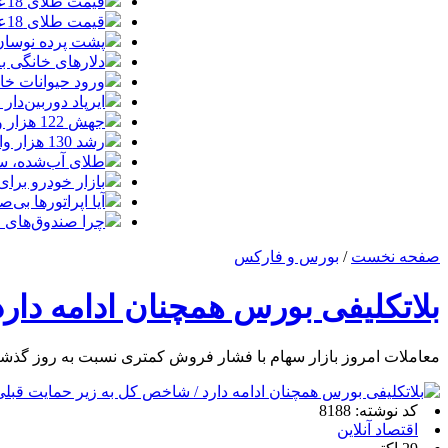
قیمت طلای 18عیار امروز چهارشنبه 14مرداد/ افزایش قیمت + جدول
قیمت طلای 18عیار امروز 14مرداد 1405/ افزایش قیمت + جدول و جزئیات
پشت پرده نوسان ۴۴ هزار تومانی دلار در چند
دلارهای خانگی به
ورود حیوانات خا
ایرپاد دوربین‌دار اپل احتم
جهش 122 هزار واحدی شاخص بورس؛ ورود یک همت پول حقیقی در آغاز معاملات
رشد 130 هزار واحدی بورس با ورود 6 همت پول حقیقی/ صف خرید 700 نماد
طلای آب‌شده، س
بازار خودرو برای خودروهای 5-10
آیا اپراتورها بی‌صد
چرا صندوق‌های ا
صفحه نخست
/
بورس و فارکس
بلاتکلیفی بورس همچنان ادامه دار
معاملات امروز بازار سهام با فشار فروش کمتری نسبت به روز گذشته
کد نوشته: 8188
اقتصاد آنلاین