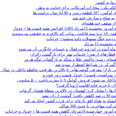
رما به کشور
الکتریکی؛ مجازات آمریکایی برای خیانت به وطن
 از سقف چند هفته‌ای
اد 1405/ افزایش همه قیمت ها + جدول
حقیقت می‌پیوندند
ب دیده جنگ تسهیلات داده میشود+ جزئیات
نبه 15 مرداد
ه آینده در اندروید غیرفعال و جمینای جایگزین آن می‌شود
طارهای اربعین؛ خدمات بهتر برای بازگشت زائران
فته‌ای رسید/ واکنش طلا و سکه به بازگشایی تنگه هرمز
گمرکی در شرایط اضطرار تمدید شد
 در سراشیبی قیمت+ جدول قیمت روز خودرو
ی‌شود؛ فروش کوئیک S با پیش‌پرداخت ۵۰۰ میلیونی
وان با خرید خانه اقامت اروپا گرفت؟
زها را مختل کرد؛ لهستان در بالاترین سطح هشدار گرمایی
رزان نشد
شاه به بغداد افق تازه‌ای برای غرب کشور ایجاد می‌کند
 مهاجرتی با حدود 300 شاکی
داد/ کاهش همه قیمت ها + جدول و جزئیات