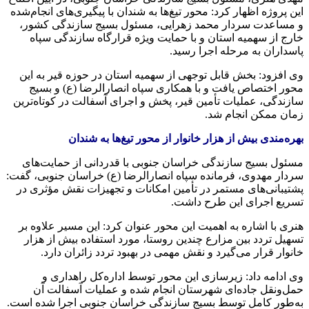
این پروژه اظهار کرد: محور تیغ‌ها به
شندان
با پیگیری‌های انجام‌شده
و مساعدت سردار محمد زهرایی، مسئول بسیج سازندگی کشور،
خارج از سهمیه استان و با حمایت ویژه قرارگاه سازندگی سپاه
پاسداران به مرحله اجرا رسید.
وی افزود: بخش قابل توجهی از سهمیه استان در حوزه قیر به این
محور اختصاص یافت و با همکاری سپاه انصارالرضا (ع) و بسیج
سازندگی، عملیات تأمین قیر، پخش و اجرای آسفالت در کوتاه‌ترین
زمان ممکن انجام شد.
بهره‌مندی بیش از هزار خانوار از محور تیغ‌ها به شندان
مسئول بسیج سازندگی خراسان جنوبی با قدردانی از حمایت‌های
سردار مهدوی، فرمانده سپاه انصارالرضا (ع) خراسان جنوبی، گفت:
پشتیبانی‌های مستمر در تأمین امکانات و تجهیزات نقش مؤثری در
تسریع اجرای این طرح داشت.
هنری با اشاره به اهمیت این محور عنوان کرد: این مسیر علاوه بر
تسهیل تردد بین مزارع چندین روستا، مورد استفاده بیش از هزار
خانوار قرار می‌گیرد و نقش مهمی در بهبود تردد زائران دارد.
وی ادامه داد: زیرسازی این محور توسط اداره‌کل راهداری و
حمل‌ونقل جاده‌ای شهرستان انجام شده و عملیات آسفالت آن
به‌طور کامل توسط بسیج سازندگی خراسان جنوبی اجرا شده است.