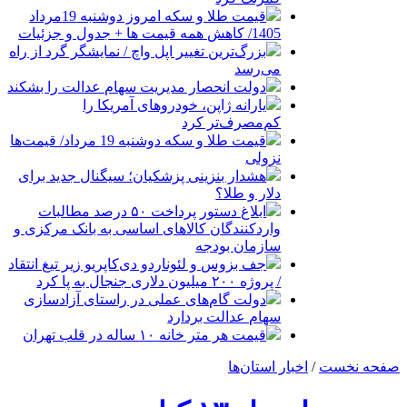
قیمت طلا و سکه امروز دوشنبه 19مرداد
1405/ کاهش همه قیمت ها + جدول و جزئیات
بزرگ‌ترین تغییر اپل واچ / نمایشگر گرد از راه
می‌رسد
دولت انحصار مدیریت سهام عدالت را بشکند
یارانه ژاپن، خودروهای آمریکا را
کم‌مصرف‌تر کرد
قیمت طلا و سکه دوشنبه 19 مرداد/ قیمت‌ها
نزولی
هشدار بنزینی پزشکیان؛ سیگنال جدید برای
دلار و طلا؟
ابلاغ دستور پرداخت ۵۰ درصد مطالبات
واردکنندگان کالاهای اساسی به بانک مرکزی و
سازمان بودجه
جف بزوس و لئوناردو دی‌کاپریو زیر تیغ انتقاد
/ پروژه ۲۰۰ میلیون دلاری جنجال به پا کرد
دولت گام‌های عملی در راستای آزادسازی
سهام عدالت بردارد
قیمت هر متر خانه ۱۰ ساله در قلب تهران
صفحه نخست
/
اخبار استان‌ها