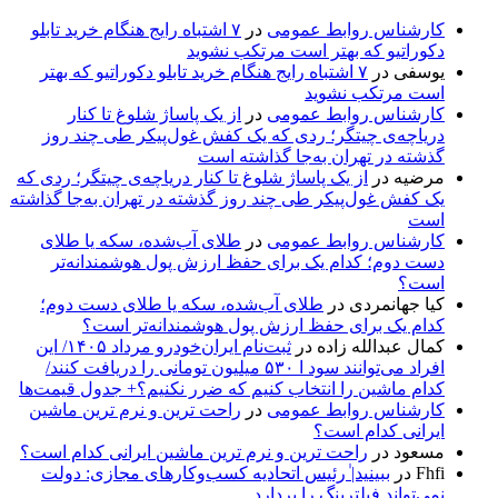
کارشناس روابط عمومی
در
۷ اشتباه رایج هنگام خرید تابلو
دکوراتیو که بهتر است مرتکب نشوید
یوسفی
در
۷ اشتباه رایج هنگام خرید تابلو دکوراتیو که بهتر
است مرتکب نشوید
کارشناس روابط عمومی
در
از یک پاساژ شلوغ تا کنار
دریاچه‌ی چیتگر؛ ردی که یک کفش غول‌پیکر طی چند روز
گذشته در تهران به‌جا گذاشته است
مرضیه
در
از یک پاساژ شلوغ تا کنار دریاچه‌ی چیتگر؛ ردی که
یک کفش غول‌پیکر طی چند روز گذشته در تهران به‌جا گذاشته
است
کارشناس روابط عمومی
در
طلای آب‌شده، سکه یا طلای
دست دوم؛ کدام یک برای حفظ ارزش پول هوشمندانه‌تر
است؟
کیا جهانمردی
در
طلای آب‌شده، سکه یا طلای دست دوم؛
کدام یک برای حفظ ارزش پول هوشمندانه‌تر است؟
کمال عبدالله زاده
در
ثبت‌نام ایران‌خودرو مرداد ۱۴۰۵/ این
افراد می‌توانند سود ا ۵۳۰ میلیون تومانی را دریافت کنند/
کدام ماشین را انتخاب کنیم که ضرر نکنیم؟+ جدول قیمت‌ها
کارشناس روابط عمومی
در
راحت ترین و نرم ترین ماشین
ایرانی کدام است؟
مسعود
در
راحت ترین و نرم ترین ماشین ایرانی کدام است؟
Fhfi
در
ببینید| ٰرئیس اتحادیه کسب‌وکارهای مجازی: دولت
نمی‌تواند فیلترینگ را بردارد