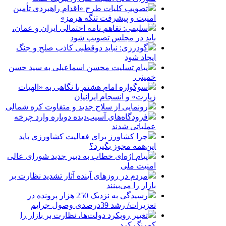
تصویب کلیات طرح «اقدام راهبردی تأمین
امنیت و پیشرفت تنگه هرمز»
سلیمی: تفاهم نامه احتمالی ایران و عمان،
باید در مجلس تصویب شود
گودرزی: نباید دوقطبی کاذب صلح و جنگ
ایجاد شود
پیام تسلیت محسن اسماعیلی به سید حسن
خمینی
سوگواره امام هشتم با نگاهی به «الهیات
زیارت» و انسجام ایرانیان
رونمایی از سلاح جدید و متفاوت کره شمالی
فرودگاه‌های آسیب‌دیده دوباره وارد چرخه
عملیاتی شدند
چرا کشاورز برای فعالیت کشاورزی باید
این‌همه مجوز بگیرد؟
پیام اژه‌ای خطاب به دبیر جدید شورای عالی
امنیت ملی
مردم در روزهای آینده آثار تشدید نظارت بر
بازار را می‌بینند
رسیدگی به نزدیک 250 هزار پرونده در
تعزیرات/ رشد 39درصدی وصول جرایم
تغییر رویکرد دولت‌ها، نظارت بر بازار را
کمرنگ کرد