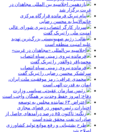
یازدهمین اجلاسیه بین المللی مجاهدان در
غربت برگزار شد
پیام تبریک فرمانده قرارگاه مرکزی
خاتم‌الانبیا به محسن رضایی
سردار کارگر انتصاب دبیری شورای عالی
امنیت ملی را تبریک گفت
بقائی: رژیم صهیونیستی بزرگ‌ترین تهدید
علیه امنیت منطقه است
اجلاسیه بین‌المللی «مجاهدان در غربت»
فرمانده نیروی زمینی سپاه انتصاب
محمدباقر ذوالقدر را تبریک گفت
فرمانده نیروی زمینی سپاه انتصاب
سرلشکر محسن رضایی را تبریک گفت
محمدی عراقی: رمز موفقیت ملت ایران،
ایمان به قدرت الهی است
رئیس سازمان عقیدتی سیاسی وزارت
دفاع: امروز حفظ وحدت بر همگان واجب است
اعتراض ۶۳ نماینده مجلس به توسعه
اختیارات رئیس‌جمهور در فضای مجازی
زنگنه: تاکنون ۸۵ درصد درآمدهای حاصل از
صادرات نفت محقق شده است
طرح پشتیبانی و رفع موانع تولید کشاورزی
اصلاح شد