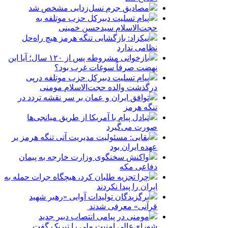
مصادیق جرم نسل‌زدایی مشخص شد
پیام تسلیت دبیرکل حزب موتلفه به
حجت‌الاسلام سیدحسن خمینی
نیکزاد: بازگشایی تنگه هرمز هیچ راه‌حل
نظامی ندارد
بازخوانی مشروطه پس از ۱۲۰ سال؛ آیا این
نهضت صرفاً سوغات غرب بود؟
پیام تسلیت دبیرکل حزب موتلفه درپی
درگذشت والده حجت‌الاسلام مومنی
توافق ایران و عمان بر سر نقشه تردد در
تنگه هرمز
تبادل پیام با آمریکا از طریق میانجی‌ها
صورت می‌گیرد
بقایی: مسئولیت مدیریت آتی تنگه هرمز بر
عهده ایران بود
واکنش سخنگوی وزارت خارجه به پیمان
دفاعی مکه
چرا تجزیه طلبان کرد، هیچگاه جرات حمله به
ایران را پیدا نکردند
برگزیدگان تولیدات آوایی «رهبر شهید
قرآنی» معرفی شدند
مومنی در پیامی انتصاب دبیر جدید
شورای‌عالی امنیت ملی را تبریک گفت