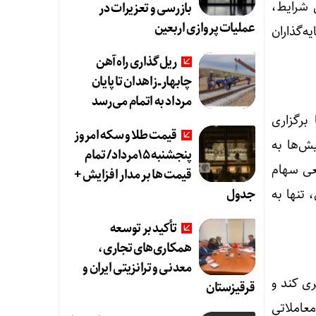
 شرایط،
بازرسی و تعزیرات در
عملیات پروازی اربعین
ه‌گذاران
ریل‌گذاری راه‌آهن
چابهار ــ زاهدان تا پایان
مرداد به اتمام می‌رسد
برگزاری
قیمت طلا و سکه امروز
ش‌ها به
پنجشنبه 15مرداد/ تمام
قعی سهام
قیمت ها بر مدار افزایش +
جدول
 تنها به
تأکید بر توسعه
همکاری‌های تجاری،
معدنی و ترانزیتی ایران و
ی کند و
قرقیزستان
معاملاتی