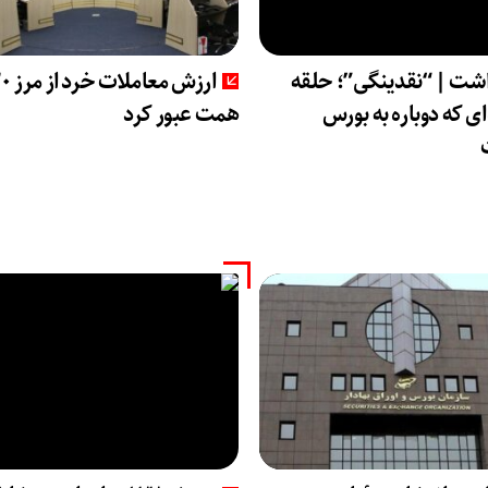
اشت | “نقدینگی”؛ حلقه
ارزش معاملات خ
ی که دوباره به بورس
همت عبور کرد