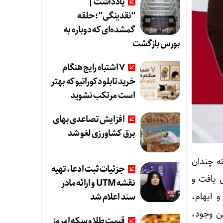
یادداشت |
“نقدینگی”؛ حلقه
گمشده‌ای که دوباره به
بورس بازگشت
۷ اشتباه رایج هنگام
خرید تابلو دکوراتیو که بهتر
است مرتکب نشوید
افزایش تصاعدی بهای
برق کشاورزی لغو شد
نه چندان
جزئیات ثبت ادعا، تهیه
ریسک سیستماتیک تا ۱٪ هم کاهش یافت و
نقشه UTM و ارائه مادر
سند اعلام شد
و ابهام،
ین وجود،
قیمت طلا و سکه امروز