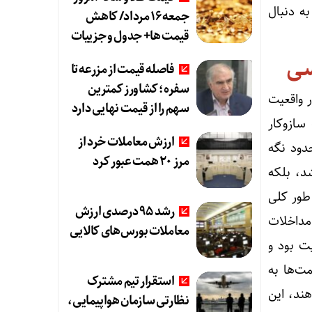
به دنبال
جمعه ۱۶ مرداد/ کاهش
قیمت ها+ جدول و جزییات
سی
فاصله قیمت از مزرعه تا
سفره؛ کشاورز کمترین
 واقعیت
سهم را از قیمت نهایی دارد
سازوکار
ارزش معاملات خرد از
دود نگه
مرز 20 همت عبور کرد
د، بلکه
طور کلی
رشد 95 درصدی ارزش
مداخلات
معاملات بورس‌های کالایی
ت بود و
ت‌ها به
استقرار تیم مشترک
دست می‌دهند، این
نظارتی سازمان هواپیمایی،