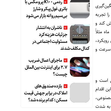
ردمی K100 پرو مکس با
گین‌گیری
باتری غول‌پیکر و شارژ
اهش داد. در این مدل نیز چنانچه سهام در طول روز نوسانی معادل مثلاً ۲۰٪ را تجربه
بی‌سیم روانه بازار می‌شود
بازار فروکش کند و
ناشران به انتشار
ه مثلاً
جزئیات هزینه‌کرد
 رویکرد،
مسئولیت اجتماعی در
کدال مکلف شدند
ا سرعت و
ماجرای اعمال ضریب
۲.۷ برای اینترنت بین‌الملل
چیست؟
ی است و
بازده صندوق‌های
ین اقدام
املاک در برابر جهش قیمت
 مصنوعی،
مسکن؛ کدام برنده شد؟
 به شدت