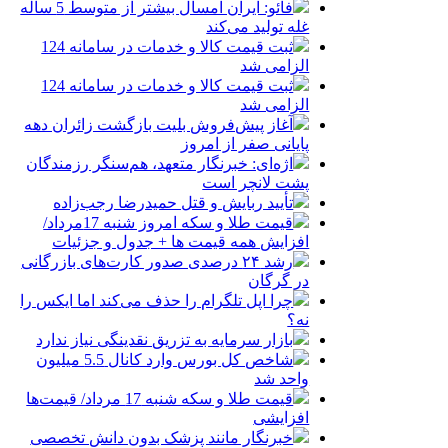
فائو: ایران امسال بیشتر از متوسط 5 ساله
غله تولید می‌کند
ثبت قیمت کالا و خدمات در سامانه 124
الزامی شد
ثبت قیمت کالا و خدمات در سامانه 124
الزامی شد
آغاز پیش‌فروش بلیت بازگشت زائران دهه
پایانی صفر از امروز
اژه‌ای: خبرنگار متعهد، هم‌سنگر رزمندگان
پشت لانچر است
تأیید ربایش و قتل حمیدرضا رجب‌زاده
قیمت طلا و سکه امروز شنبه 17مرداد/
افزایش همه قیمت ها + جدول و جزئیات
رشد ۲۴ درصدی صدور کارت‌های بازرگانی
در گرگان
چرا اپل تلگرام را حذف می‌کند اما ایکس را
نه؟
بازار سرمایه به تزریق نقدینگی نیاز ندارد
شاخص کل بورس وارد کانال 5.5 میلیون
واحد شد
قیمت طلا و سکه شنبه 17 مرداد/ قیمت‌ها
افزایشی
خبرنگار مانند پزشک بدون دانش تخصصی