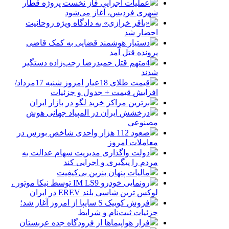
عملیات اجرایی فاز نخست پروژه قطار
شهری فردیس، آغاز می‌شود
«باقر خرازی» به دادگاه ویژه روحانیت
احضار شد
دستیار هوشمند قضایی به کمک قاضی
پرونده قتل آمد
4متهم قتل حمیدرضا رجب‌زاده دستگیر
شدند
قیمت طلای 18عیار امروز شنبه 17مرداد/
افزایش قیمت + جدول و جزئیات
برترین مراکز خرید لگو در بازار ایران
درخشش ایران در المپیاد جهانی هوش
مصنوعی
صعود 112 هزار واحدی شاخص بورس در
معاملات امروز
دولت واگذاری مدیریت سهام عدالت به
مردم را پیگیری و اجرایی کند
مالیات پنهان بنزین بی‌کیفیت
رونمایی خودرو IM LS9 توسط نیکا موتور ،
لوکس ترین شاسی بلند EREV در ایران
فروش کوییک S سایپا از امروز آغاز شد؛
جزئیات ثبت‌نام و شرایط
فرار هواپیماها از فرودگاه جده عربستان