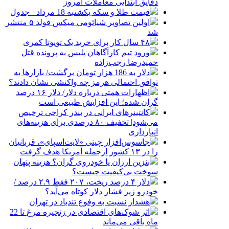
دقایق ابتدایی معاملات امروز
قیمت طلا و سکه یکشنبه 18 مرداد+ جدول
اولین تصاویر شیائومی میکس فولد ۵ منتشر
شد
۴۸ سال کار برای خرید یک تویوتا کمری
ورود تیم کارآگاهان پلیس به پرونده قتل
حمیدرضا رجب‌زاده
دلار به 186 هزار تومان برگشت/ بازارها به
توافق احتمالی هرمز چه واکنشی نشان دادند؟
اظهارات همتی درباره دلار/ دلار ۱۶ درصد
گران شده؛ این افزایش طبیعی است
کانتینرهای ایرانی در بندر کراچی ترخیص
می‌شود| تخفیف ۸۰ درصدی برای هزینه‌های
انبارداری
جاسوس‌افزار چینی «لایت‌اسپای»، قربانیان
را در ۱۳ کشور ازجمله آمریکا هدف گرفت
بنزین ارزان یا خودروی گران؟ هزینه پنهان
سوخت بی‌کیفیت چیست؟
دلار ۴ درصد ریخت، ۲۰۷ فقط ۲.۹ درصد /
خودرو زیر فشار دلار کوتاه می‌آید؟
هشدار نسبت به وفوع تندباد در تهران
اثر شوک‌های اقتصادی در زنجیره مرغ تا 22
ماه باقی می‌ماند