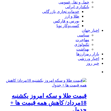
حمل و نقل عمومی
بانکداری ایرانی
خدمات تجاری بازرگانی
طلا و ارز
بورس و فارکس
کسب‌وکار نوپا
اخبار جهان
سیاسی
مهاجرت
تکنولوژی
بهداشت
بازار رمزارزها
اخبار ورزشی
خبر روز
قیمت طلا و سکه امروز یکشنبه
18مرداد/ کاهش همه قیمت ها +
جدول