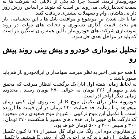
خودروساز نزدیک است؛ چرا که یکی از دلایلی که شرکت ها به
سمت تجدیدارزیابی می‌روند این است که بتونند بر اساس ارزش روز
دارایی هاشان، وام و تسهیلات بیشتری دریافت کنند.
اما با حل شدن این موضوع و موافقت بانک ها با این بخشنامه، باز
هم بحث قیمت گذاری دستوری و دخالت های دولت در روند
سودسازی شرکت های خودروساز با این همه زیان سنگین باز است
که باید در مراحل بعدی حل شود.
تحلیل نموداری خودرو و پیش بینی روند پیش
رو
با همه حواشی اخیر به نظر میرسد سهامداران ایرانخودرو باز هم باید
صبور باشند ..
به لحاظ زمانی هفته اول ابان یک برگشت انتظار میرفت که محقق
شد و سهم از ۲۲۶ تومان به حوالی ۲۷۰ تومان رسید . محدوده
زمانی دیگر اواخر اذر است.
خودروبه نظر برای تکمیل موج B از سناریوی اول کمی زمان
میخواهد و با رعایت حد حمایت ۲۲۰ تومان در این قیمت ها ارزنده
است. با تکمیل این موج ترکیبی ، شروع موج صعودی رقم میخورد
که تارگت های خوبی دارد. هدف های مسیر با شکست ۲۷۰ تومان :
۳۰۰ و سپس ۴۰۰ و ۵۰۰ تومان خواهد بود.
در سناریوی دوم ابی رنگ می تواند کل مسیر از ۹۹ تا کنون تکمیل
یک مثلث را رقم بزند که در اخرین لگ آن یعنی E هستیم. با تکمیل