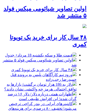
اولین تصاویر شیائومی میکس فولد
۵ منتشر شد
۴۸ سال کار برای خرید یک تویوتا
کمری
قیمت طلا و سکه یکشنبه 18 مرداد+ جدول
اولین تصاویر شیائومی میکس فولد ۵ منتشر
شد
۴۸ سال کار برای خرید یک تویوتا کمری
ورود تیم کارآگاهان پلیس به پرونده قتل
حمیدرضا رجب‌زاده
دلار به 186 هزار تومان برگشت/ بازارها به
توافق احتمالی هرمز چه واکنشی نشان دادند؟
اظهارات همتی درباره دلار/ دلار ۱۶ درصد
گران شده؛ این افزایش طبیعی است
کانتینرهای ایرانی در بندر کراچی ترخیص
می‌شود| تخفیف ۸۰ درصدی برای هزینه‌های