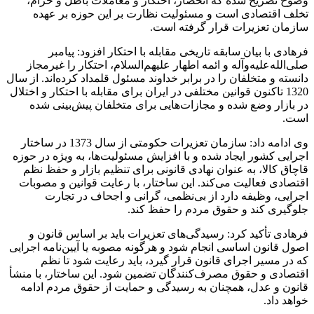
وضوح تصریح شده که انحصار، احتکار و معاملات باطل و حرام،
تخلف اقتصادی است و مسئولیت نظارت بر این حوزه بر عهده
سازمان تعزیرات قرار گرفته است.
فرهادی با بیان سابقه تاریخی مقابله با احتکار افزود: پیامبر
صلی‌الله‌علیه‌وآله و ائمه اطهار علیهم‌السلام، احتکار را غیرمجاز
دانسته و متخلفان را در برابر خداوند مسئول قلمداد کرده‌اند. از سال
1320 تاکنون قوانین مختلفی در ایران برای مقابله با احتکار و اختلال
در بازار وضع شده و مجازات‌هایی برای متخلفان پیش‌بینی شده
است.
وی ادامه داد: سازمان تعزیرات حکومتی از سال 1373 در ساختار
اجرایی کشور ایجاد شده و با افزایش مسئولیت‌ها، به ویژه در حوزه
قاچاق کالا، به عنوان نهادی قانونی برای تنظیم بازار و حفظ نظم
اقتصادی فعالیت می‌کند. این ساختار، با رعایت قوانین و مصوبات
اجرایی، وظیفه دارد از بی‌نظمی، گرانی و اجحاف در تجارت
جلوگیری کند و حقوق مردم را حفظ کند.
فرهادی تأکید کرد: رسیدگی‌های تعزیرات باید بر اساس قانون و
اصول قانون اساسی انجام شود و هرگونه مصوبه یا آیین‌نامه اجرایی
که در مسیر اجرای قانون قرار گیرد، باید رعایت شود تا نظم
اقتصادی و حقوق مصرف‌کنندگان تضمین شود. این ساختار، با منشأ
قانون و عدل، همچنان به رسیدگی و حمایت از حقوق مردم ادامه
خواهد داد.