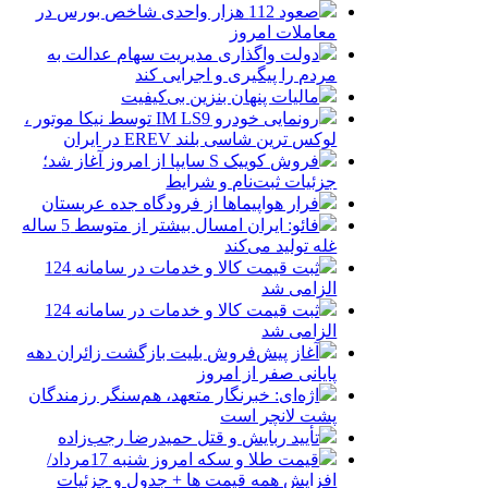
صعود 112 هزار واحدی شاخص بورس در
معاملات امروز
دولت واگذاری مدیریت سهام عدالت به
مردم را پیگیری و اجرایی کند
مالیات پنهان بنزین بی‌کیفیت
رونمایی خودرو IM LS9 توسط نیکا موتور ،
لوکس ترین شاسی بلند EREV در ایران
فروش کوییک S سایپا از امروز آغاز شد؛
جزئیات ثبت‌نام و شرایط
فرار هواپیماها از فرودگاه جده عربستان
فائو: ایران امسال بیشتر از متوسط 5 ساله
غله تولید می‌کند
ثبت قیمت کالا و خدمات در سامانه 124
الزامی شد
ثبت قیمت کالا و خدمات در سامانه 124
الزامی شد
آغاز پیش‌فروش بلیت بازگشت زائران دهه
پایانی صفر از امروز
اژه‌ای: خبرنگار متعهد، هم‌سنگر رزمندگان
پشت لانچر است
تأیید ربایش و قتل حمیدرضا رجب‌زاده
قیمت طلا و سکه امروز شنبه 17مرداد/
افزایش همه قیمت ها + جدول و جزئیات