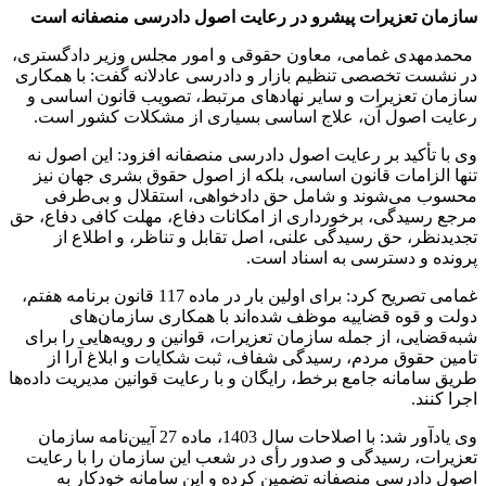
سازمان تعزیرات پیشرو در رعایت اصول دادرسی منصفانه است
محمدمهدی غمامی، معاون حقوقی و امور مجلس وزیر دادگستری،
در نشست تخصصی تنظیم بازار و دادرسی عادلانه گفت: با همکاری
سازمان تعزیرات و سایر نهادهای مرتبط، تصویب قانون اساسی و
رعایت اصول آن، علاج اساسی بسیاری از مشکلات کشور است.
وی با تأکید بر رعایت اصول دادرسی منصفانه افزود: این اصول نه
تنها الزامات قانون اساسی، بلکه از اصول حقوق بشری جهان نیز
محسوب می‌شوند و شامل حق دادخواهی، استقلال و بی‌طرفی
مرجع رسیدگی، برخورداری از امکانات دفاع، مهلت کافی دفاع، حق
تجدیدنظر، حق رسیدگی علنی، اصل تقابل و تناظر، و اطلاع از
پرونده و دسترسی به اسناد است.
غمامی تصریح کرد: برای اولین بار در ماده 117 قانون برنامه هفتم،
دولت و قوه قضاییه موظف شده‌اند با همکاری سازمان‌های
شبه‌قضایی، از جمله سازمان تعزیرات، قوانین و رویه‌هایی را برای
تامین حقوق مردم، رسیدگی شفاف، ثبت شکایات و ابلاغ آرا از
طریق سامانه جامع برخط، رایگان و با رعایت قوانین مدیریت داده‌ها
اجرا کنند.
وی یادآور شد: با اصلاحات سال 1403، ماده 27 آیین‌نامه سازمان
تعزیرات، رسیدگی و صدور رأی در شعب این سازمان را با رعایت
اصول دادرسی منصفانه تضمین کرده و این سامانه خودکار به