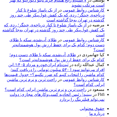
یوسفی
در
۷ اشتباه رایج هنگام خرید تابلو دکوراتیو که بهتر
است مرتکب نشوید
کارشناس روابط عمومی
در
از یک پاساژ شلوغ تا کنار
دریاچه‌ی چیتگر؛ ردی که یک کفش غول‌پیکر طی چند روز
گذشته در تهران به‌جا گذاشته است
مرضیه
در
از یک پاساژ شلوغ تا کنار دریاچه‌ی چیتگر؛ ردی که
یک کفش غول‌پیکر طی چند روز گذشته در تهران به‌جا گذاشته
است
کارشناس روابط عمومی
در
طلای آب‌شده، سکه یا طلای
دست دوم؛ کدام یک برای حفظ ارزش پول هوشمندانه‌تر
است؟
کیا جهانمردی
در
طلای آب‌شده، سکه یا طلای دست دوم؛
کدام یک برای حفظ ارزش پول هوشمندانه‌تر است؟
کمال عبدالله زاده
در
ثبت‌نام ایران‌خودرو مرداد ۱۴۰۵/ این
افراد می‌توانند سود ا ۵۳۰ میلیون تومانی را دریافت کنند/
کدام ماشین را انتخاب کنیم که ضرر نکنیم؟+ جدول قیمت‌ها
کارشناس روابط عمومی
در
راحت ترین و نرم ترین ماشین
ایرانی کدام است؟
مسعود
در
راحت ترین و نرم ترین ماشین ایرانی کدام است؟
Fhfi
در
ببینید| ٰرئیس اتحادیه کسب‌وکارهای مجازی: دولت
نمی‌تواند فیلترینگ را بردارد
حقوق محتوایی
درباره ما