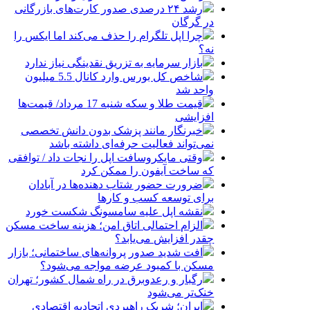
رشد ۲۴ درصدی صدور کارت‌های بازرگانی
در گرگان
چرا اپل تلگرام را حذف می‌کند اما ایکس را
نه؟
بازار سرمایه به تزریق نقدینگی نیاز ندارد
شاخص کل بورس وارد کانال 5.5 میلیون
واحد شد
قیمت طلا و سکه شنبه 17 مرداد/ قیمت‌ها
افزایشی
خبرنگار مانند پزشک بدون دانش تخصصی
نمی‌تواند فعالیت حرفه‌ای داشته باشد
وقتی مایکروسافت اپل را نجات داد / توافقی
که ساخت آیفون را ممکن کرد
ضرورت حضور شتاب ‌دهنده‌ها در آبادان
برای توسعه کسب‌ و کارها
نقشه اپل علیه سامسونگ شکست خورد
الزام احتمالی اتاق امن؛ هزینه ساخت مسکن
چقدر افزایش می‌یابد؟
افت شدید صدور پروانه‌های ساختمانی؛ بازار
مسکن با کمبود عرضه مواجه می‌شود؟
رگبار و رعدوبرق در راه شمال کشور؛ تهران
خنک‌تر می‌شود
ایران؛ شریک راهبردی اتحادیه اقتصادی