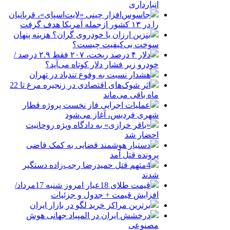
انبارداری
جاسوس‌افزار چینی «لایت‌اسپای»، قربانیان
را در ۱۳ کشور ازجمله آمریکا هدف گرفت
بنزین ارزان یا خودروی گران؟ هزینه پنهان
سوخت بی‌کیفیت چیست؟
دلار ۴ درصد ریخت، ۲۰۷ فقط ۲.۹ درصد /
خودرو زیر فشار دلار کوتاه می‌آید؟
هشدار نسبت به وفوع تندباد در تهران
اثر شوک‌های اقتصادی در زنجیره مرغ تا 22
ماه باقی می‌ماند
عملیات اجرایی فاز نخست پروژه قطار
شهری فردیس، آغاز می‌شود
«باقر خرازی» به دادگاه ویژه روحانیت
احضار شد
دستیار هوشمند قضایی به کمک قاضی
پرونده قتل آمد
4متهم قتل حمیدرضا رجب‌زاده دستگیر
شدند
قیمت طلای 18عیار امروز شنبه 17مرداد/
افزایش قیمت + جدول و جزئیات
برترین مراکز خرید لگو در بازار ایران
درخشش ایران در المپیاد جهانی هوش
مصنوعی