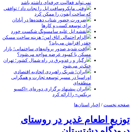
نمی‌تواند فعالیت حرفه‌ای داشته باشد
وقتی مایکروسافت اپل را نجات داد / توافقی
که ساخت آیفون را ممکن کرد
ضرورت حضور شتاب ‌دهنده‌ها در آبادان
برای توسعه کسب‌ و کارها
نقشه اپل علیه سامسونگ شکست خورد
الزام احتمالی اتاق امن؛ هزینه ساخت مسکن
چقدر افزایش می‌یابد؟
افت شدید صدور پروانه‌های ساختمانی؛ بازار
مسکن با کمبود عرضه مواجه می‌شود؟
رگبار و رعدوبرق در راه شمال کشور؛ تهران
خنک‌تر می‌شود
ایران؛ شریک راهبردی اتحادیه اقتصادی
اوراسیا در مسیر توسعه تجارت و همگرایی
منطقه‌ای
ایران پیشنهاد برگزاری دوره‌ای «اکسپو
بریکس» را ارائه کرد
صفحه نخست
/
اخبار استان‌ها
توزیع اطعام غدیر در روستای
درودگاه دشتستان