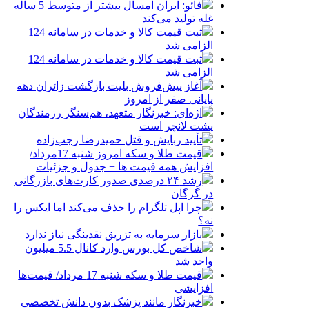
فائو: ایران امسال بیشتر از متوسط 5 ساله
غله تولید می‌کند
ثبت قیمت کالا و خدمات در سامانه 124
الزامی شد
ثبت قیمت کالا و خدمات در سامانه 124
الزامی شد
آغاز پیش‌فروش بلیت بازگشت زائران دهه
پایانی صفر از امروز
اژه‌ای: خبرنگار متعهد، هم‌سنگر رزمندگان
پشت لانچر است
تأیید ربایش و قتل حمیدرضا رجب‌زاده
قیمت طلا و سکه امروز شنبه 17مرداد/
افزایش همه قیمت ها + جدول و جزئیات
رشد ۲۴ درصدی صدور کارت‌های بازرگانی
در گرگان
چرا اپل تلگرام را حذف می‌کند اما ایکس را
نه؟
بازار سرمایه به تزریق نقدینگی نیاز ندارد
شاخص کل بورس وارد کانال 5.5 میلیون
واحد شد
قیمت طلا و سکه شنبه 17 مرداد/ قیمت‌ها
افزایشی
خبرنگار مانند پزشک بدون دانش تخصصی