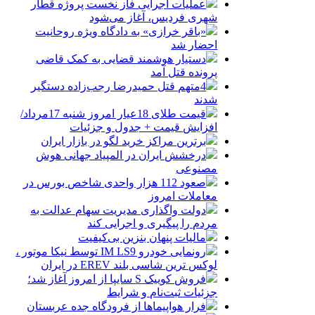
عملیات اجرایی فاز نخست پروژه قطار
شهری فردیس، آغاز می‌شود
«باقر خرازی» به دادگاه ویژه روحانیت
احضار شد
دستیار هوشمند قضایی به کمک قاضی
پرونده قتل آمد
4متهم قتل حمیدرضا رجب‌زاده دستگیر
شدند
قیمت طلای 18عیار امروز شنبه 17مرداد/
افزایش قیمت + جدول و جزئیات
برترین مراکز خرید لگو در بازار ایران
درخشش ایران در المپیاد جهانی هوش
مصنوعی
صعود 112 هزار واحدی شاخص بورس در
معاملات امروز
دولت واگذاری مدیریت سهام عدالت به
مردم را پیگیری و اجرایی کند
مالیات پنهان بنزین بی‌کیفیت
رونمایی خودرو IM LS9 توسط نیکا موتور ،
لوکس ترین شاسی بلند EREV در ایران
فروش کوییک S سایپا از امروز آغاز شد؛
جزئیات ثبت‌نام و شرایط
فرار هواپیماها از فرودگاه جده عربستان