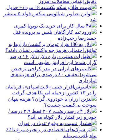
دقایق ابتدایی معاملات امروز
قیمت طلا و سکه یکشنبه 18 مرداد+ جدول
اولین تصاویر شیائومی میکس فولد ۵ منتشر
شد
۴۸ سال کار برای خرید یک تویوتا کمری
ورود تیم کارآگاهان پلیس به پرونده قتل
حمیدرضا رجب‌زاده
دلار به 186 هزار تومان برگشت/ بازارها به
توافق احتمالی هرمز چه واکنشی نشان دادند؟
اظهارات همتی درباره دلار/ دلار ۱۶ درصد
گران شده؛ این افزایش طبیعی است
کانتینرهای ایرانی در بندر کراچی ترخیص
می‌شود| تخفیف ۸۰ درصدی برای هزینه‌های
انبارداری
جاسوس‌افزار چینی «لایت‌اسپای»، قربانیان
را در ۱۳ کشور ازجمله آمریکا هدف گرفت
بنزین ارزان یا خودروی گران؟ هزینه پنهان
سوخت بی‌کیفیت چیست؟
دلار ۴ درصد ریخت، ۲۰۷ فقط ۲.۹ درصد /
خودرو زیر فشار دلار کوتاه می‌آید؟
هشدار نسبت به وفوع تندباد در تهران
اثر شوک‌های اقتصادی در زنجیره مرغ تا 22
ماه باقی می‌ماند