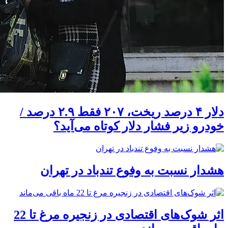
دلار ۴ درصد ریخت، ۲۰۷ فقط ۲.۹ درصد /
خودرو زیر فشار دلار کوتاه می‌آید؟
هشدار نسبت به وفوع تندباد در تهران
اثر شوک‌های اقتصادی در زنجیره مرغ تا 22