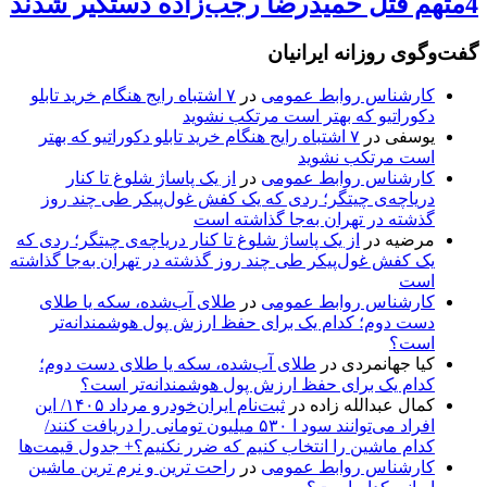
4متهم قتل حمیدرضا رجب‌زاده دستگیر شدند
گفت‌وگوی روزانه ایرانیان
کارشناس روابط عمومی
در
۷ اشتباه رایج هنگام خرید تابلو
دکوراتیو که بهتر است مرتکب نشوید
یوسفی
در
۷ اشتباه رایج هنگام خرید تابلو دکوراتیو که بهتر
است مرتکب نشوید
کارشناس روابط عمومی
در
از یک پاساژ شلوغ تا کنار
دریاچه‌ی چیتگر؛ ردی که یک کفش غول‌پیکر طی چند روز
گذشته در تهران به‌جا گذاشته است
مرضیه
در
از یک پاساژ شلوغ تا کنار دریاچه‌ی چیتگر؛ ردی که
یک کفش غول‌پیکر طی چند روز گذشته در تهران به‌جا گذاشته
است
کارشناس روابط عمومی
در
طلای آب‌شده، سکه یا طلای
دست دوم؛ کدام یک برای حفظ ارزش پول هوشمندانه‌تر
است؟
کیا جهانمردی
در
طلای آب‌شده، سکه یا طلای دست دوم؛
کدام یک برای حفظ ارزش پول هوشمندانه‌تر است؟
کمال عبدالله زاده
در
ثبت‌نام ایران‌خودرو مرداد ۱۴۰۵/ این
افراد می‌توانند سود ا ۵۳۰ میلیون تومانی را دریافت کنند/
کدام ماشین را انتخاب کنیم که ضرر نکنیم؟+ جدول قیمت‌ها
کارشناس روابط عمومی
در
راحت ترین و نرم ترین ماشین