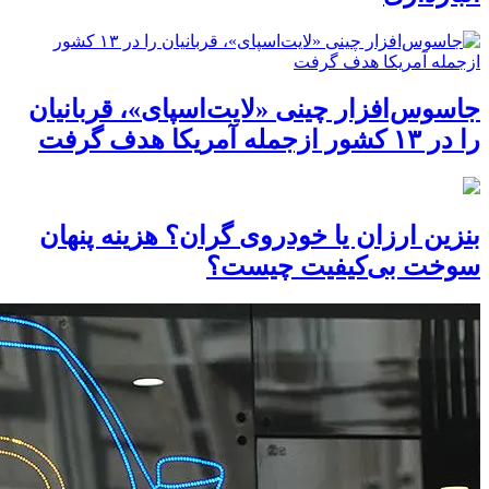
جاسوس‌افزار چینی «لایت‌اسپای»، قربانیان
را در ۱۳ کشور ازجمله آمریکا هدف گرفت
بنزین ارزان یا خودروی گران؟ هزینه پنهان
سوخت بی‌کیفیت چیست؟