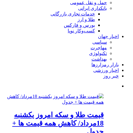
حمل و نقل عمومی
بانکداری ایرانی
خدمات تجاری بازرگانی
طلا و ارز
بورس و فارکس
کسب‌وکار نوپا
اخبار جهان
سیاسی
مهاجرت
تکنولوژی
بهداشت
بازار رمزارزها
اخبار ورزشی
خبر روز
قیمت طلا و سکه امروز یکشنبه
18مرداد/ کاهش همه قیمت ها +
جدول