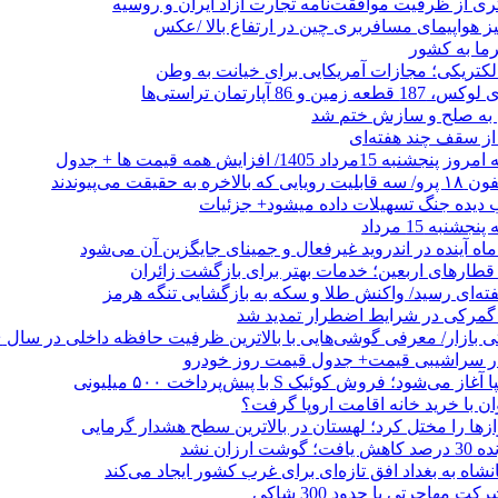
ری از ظرفیت موافقت‌نامه تجارت آزاد ایران و روسیه
یز هواپیمای مسافربری چین در ارتفاع بالا /عکس
رما به کشور
الکتریکی؛ مجازات آمریکایی برای خیانت به وطن
 از سقف چند هفته‌ای
اد 1405/ افزایش همه قیمت ها + جدول
حقیقت می‌پیوندند
ب دیده جنگ تسهیلات داده میشود+ جزئیات
نبه 15 مرداد
ه آینده در اندروید غیرفعال و جمینای جایگزین آن می‌شود
طارهای اربعین؛ خدمات بهتر برای بازگشت زائران
فته‌ای رسید/ واکنش طلا و سکه به بازگشایی تنگه هرمز
گمرکی در شرایط اضطرار تمدید شد
 در سراشیبی قیمت+ جدول قیمت روز خودرو
ی‌شود؛ فروش کوئیک S با پیش‌پرداخت ۵۰۰ میلیونی
وان با خرید خانه اقامت اروپا گرفت؟
زها را مختل کرد؛ لهستان در بالاترین سطح هشدار گرمایی
رزان نشد
شاه به بغداد افق تازه‌ای برای غرب کشور ایجاد می‌کند
 مهاجرتی با حدود 300 شاکی