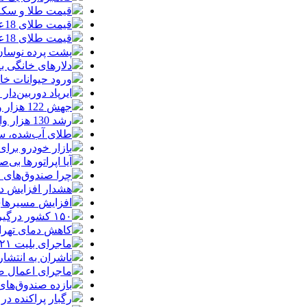
قیمت طلا و سکه امروز چهارشنبه 14مر
قیمت طلای 18عیار امروز چهارشنبه 14مرداد/ افزایش قیمت + جدول
قیمت طلای 18عیار امروز 14مرداد 1405/ افزایش قیمت + جدول و جزئیات
پشت پرده نوسان ۴۴ هزار تومانی دلار در چند
دلارهای خانگی به
ورود حیوانات خا
ایرپاد دوربین‌دار اپل احتم
جهش 122 هزار واحدی شاخص بورس؛ ورود یک همت پول حقیقی در آغاز معاملات
رشد 130 هزار واحدی بورس با ورود 6 همت پول حقیقی/ صف خرید 700 نماد
طلای آب‌شده، س
بازار خودرو برای خودروهای 5-10
آیا اپراتورها بی‌صد
چرا صندوق‌های ا
هشدار افزایش دما د
افزایش مسیرهای هوایی ایران
۱۵۰ کشور درگیر توفان‌های گردوخاک| خاورمیانه از کانون‌های اصلی این بحران جهانی است
کاهش دمای تهرا
ماجرای بلیت ۲۱ میلیونی تهران ــ اصفهان چه بود؟
ناشران به انتشا
ماجرای اعمال ضریب ۲.۷ برای اینترنت بی
بازده صندوق‌های
رگبار پراکنده در