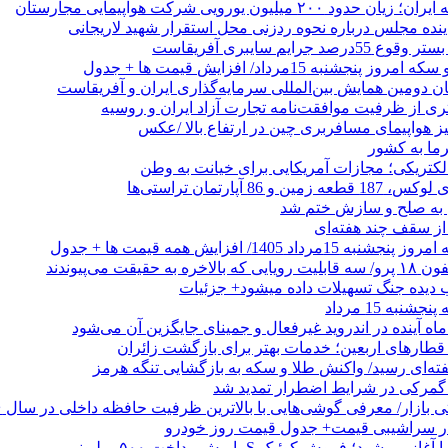
۲۰۰ میلیون یورویی شرکت هواپیمایی مجارستان
ینده مجلس درباره نحوه ردزنی محل استقرار شهید لاریجانی
جرایم سایبری آفریقاست
نجشنبه 15مرداد/ افزایش قیمت ها + جدول
ان دومین همایش بین‌المللی سرمایه‌گذاری ایران و آفریقاست
ری از ظرفیت موافقت‌نامه تجارت آزاد ایران و روسیه
یز هواپیمای مسافربری چین در ارتفاع بالا /عکس
رما به کشور
الکتریکی؛ مجازات آمریکایی برای خیانت به وطن
 از سقف چند هفته‌ای
اد 1405/ افزایش همه قیمت ها + جدول
حقیقت می‌پیوندند
ب دیده جنگ تسهیلات داده میشود+ جزئیات
نبه 15 مرداد
ه آینده در اندروید غیرفعال و جمینای جایگزین آن می‌شود
طارهای اربعین؛ خدمات بهتر برای بازگشت زائران
فته‌ای رسید/ واکنش طلا و سکه به بازگشایی تنگه هرمز
گمرکی در شرایط اضطرار تمدید شد
 در سراشیبی قیمت+ جدول قیمت روز خودرو
ی‌شود؛ فروش کوئیک S با پیش‌پرداخت ۵۰۰ میلیونی