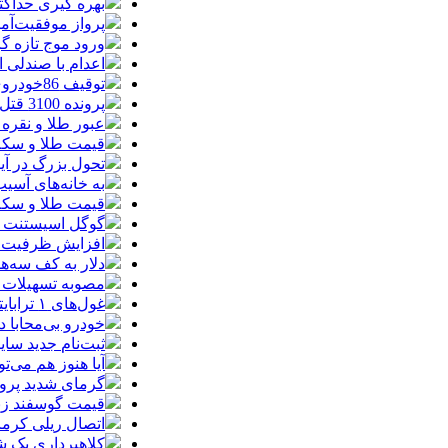
بهره گیری حداکث
پرواز موفقیت‌آم
ورود موج تازه گ
اعدام با صندلی 
توقیف 86خودروی لوکس، 187 قطعه زمین و 86 آپارتمان تراستی‌ها
پرونده 3100 قتل به صلح و سازش ختم شد
عبور طلا و نقره
قیمت طلا و سکه امروز پنجشنبه 15مرد
تحول بزرگ در آیفون ۱۸ پرو/ سه قابلیت رویایی که بالاخره به 
به خانه‌های آسی
قیمت طلا و سکه پنجش
گوگل اسیستنت ما
افزایش ظرفیت ق
دلار به کف سه‌ه
مصوبه تسهیلات 
غول‌های ۱ ترابایتی بازار/ معرفی گوشی‌هایی با بالاترین ظرفیت حافظه داخلی در سال ۲۰۲۶
خودرو بی‌محابا
ثبت‌نام جدید سایپا آغاز م
آیا هنوز هم می‌ت
گرمای شدید پروا
قیمت گوسفند زنده 30 درصد کاهش یافت؛ گوشت ا
اتصال ریلی کرمان
کلاهبرداری یک شرکت