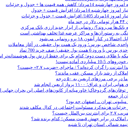
داد/ کاهش همه قیمت ها + جدول و جزئیات
 ماه
 بانک‌ها می‌روند؟/ رونمایی از ابزار جدید ارزی بانک مرکزی
نگی به رستوران‌ها و مراکز عرضه غذا تخلف بهداشتی است
الا در کنار آیفون ۱۸ پرو رونمایی می‌شود
که یا طلای دست دوم؛ کدام یک برای حفظ ارزش پول هوشمندانه‌تر 
 میلیاردی آماده نیست!
ا اینترنت را گران کرده‌اند؟ / ماجرای «ضریب ۲.۷» چیست؟
ملاک از رشد بازار مسکن عقب ماندند؟
ر برخی مرزهای اربعین به ۵۰ درجه
 و عراق؛ ۱۱۰۰ پرواز اربعین انجام شد
ن از جمعه
ر جزئیات هزینه‌کرد مسئولیت اجتماعی در کدال مکلف شدند
ن‌الملل چیست؟
 املاک در برابر جهش قیمت مسکن؛ کدام برنده شد؟
 نیمه شمالی استان تهران تا شنبه