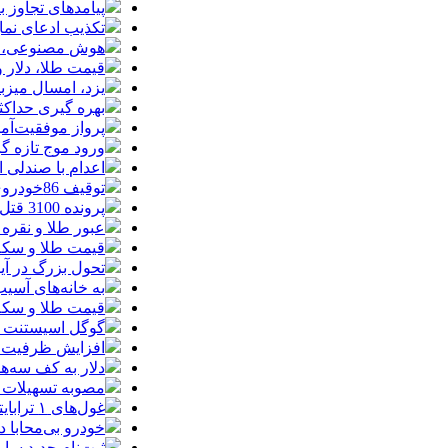
پیامدهای تجاوز به ایران؛ زیان حدود 
تکذیب ادعای نما
هوش مصنوعی، بستر وقوع 55درصد 
قیمت طلا، دلار و سکه امروز پ
یزد، امسال میزب
بهره گیری حداکث
پرواز موفقیت‌آم
ورود موج تازه گ
اعدام با صندلی 
توقیف 86خودروی لوکس، 187 قطعه زمین و 86 آپارتمان تراستی‌ها
پرونده 3100 قتل به صلح و سازش ختم شد
عبور طلا و نقره
قیمت طلا و سکه امروز پنجشنبه 15مرد
تحول بزرگ در آیفون ۱۸ پرو/ سه قابلیت رویایی که بالاخره به 
به خانه‌های آسی
قیمت طلا و سکه پنجش
گوگل اسیستنت ما
افزایش ظرفیت ق
دلار به کف سه‌ه
مصوبه تسهیلات 
غول‌های ۱ ترابایتی بازار/ معرفی گوشی‌هایی با بالاترین ظرفیت حافظه داخلی در سال ۲۰۲۶
خودرو بی‌محابا
ثبت‌نام جدید سایپا آغاز م