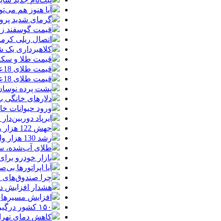
آیا هنوز هم می‌ت
گرمای شدید پروا
قیمت گوسفند زنده 30 درصد کاهش یافت؛ گوشت ا
اتصال ریلی کرمان
کلاهبرداری یک شرکت
قیمت طلا و سکه امروز چهارشنبه 14مر
قیمت طلای 18عیار امروز چهارشنبه 14مرداد/ افزایش قیمت + جدول
قیمت طلای 18عیار امروز 14مرداد 1405/ افزایش قیمت + جدول و جزئیات
پشت پرده نوسان ۴۴ هزار تومانی دلار در چند
دلارهای خانگی به
ورود حیوانات خا
ایرپاد دوربین‌دار اپل احتم
جهش 122 هزار واحدی شاخص بورس؛ ورود یک همت پول حقیقی در آغاز معاملات
رشد 130 هزار واحدی بورس با ورود 6 همت پول حقیقی/ صف خرید 700 نماد
طلای آب‌شده، س
بازار خودرو برای خودروهای 5-10
آیا اپراتورها بی‌صد
چرا صندوق‌های ا
هشدار افزایش دما د
افزایش مسیرهای هوایی ایران
۱۵۰ کشور درگیر توفان‌های گردوخاک| خاورمیانه از کانون‌های اصلی این بحران جهانی است
کاهش دمای تهرا