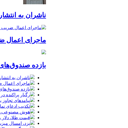
ناشران به انتشا
ماجرای اعمال ضریب ۲.۷ برای اینترنت بین
بازده صندوق‌های
ناشران به انتشا
ماجرای اعمال ضریب ۲.۷ برای اینترنت بی
بازده صندوق‌های
رگبار پراکنده در
پیامدهای تجاوز به ایران؛ زیان حدود 
تکذیب ادعای نما
هوش مصنوعی، بستر وقوع 55درصد 
قیمت طلا، دلار و سکه امروز پ
یزد، امسال میزب