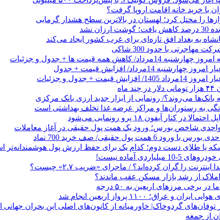
وان با خرید خانه اقامت اروپا گرفت؟
زها را مختل کرد؛ لهستان در بالاترین سطح هشدار گرمایی
رزان نشد
شاه به بغداد افق تازه‌ای برای غرب کشور ایجاد می‌کند
 مهاجرتی با حدود 300 شاکی
داد/ کاهش همه قیمت ها + جدول و جزئیات
 ماه
 بانک‌ها می‌روند؟/ رونمایی از ابزار جدید ارزی بانک مرکزی
نگی به رستوران‌ها و مراکز عرضه غذا تخلف بهداشتی است
الا در کنار آیفون ۱۸ پرو رونمایی می‌شود
که یا طلای دست دوم؛ کدام یک برای حفظ ارزش پول هوشمندانه‌تر 
 میلیاردی آماده نیست!
ا اینترنت را گران کرده‌اند؟ / ماجرای «ضریب ۲.۷» چیست؟
ملاک از رشد بازار مسکن عقب ماندند؟
ر برخی مرزهای اربعین به ۵۰ درجه
 و عراق؛ ۱۱۰۰ پرواز اربعین انجام شد
ن از جمعه