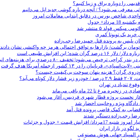
می را دوباره براق و زیبا کنیم؟
1 مرداد+ جدول
ی میکس فولد ۵ منتشر شد
هان پلیس به پرونده قتل حمیدرضا رجب‌زاده
صد گران شده؛ این افزایش طبیعی است
 کراچی ترخیص می‌شود| تخفیف ۸۰ درصدی برای هزینه‌های انبارداری
ای»، قربانیان را در ۱۳ کشور ازجمله آمریکا هدف گرفت
خودروی گران؟ هزینه پنهان سوخت بی‌کیفیت چیست؟
وع تندباد در تهران
زنجیره مرغ تا 22 ماه باقی می‌ماند
فاز نخست پروژه قطار شهری فردیس، آغاز می‌شود
 دادگاه ویژه روحانیت احضار شد
ضایی به کمک قاضی پرونده قتل آمد
 لگو در بازار ایران
 المپیاد جهانی هوش مصنوعی