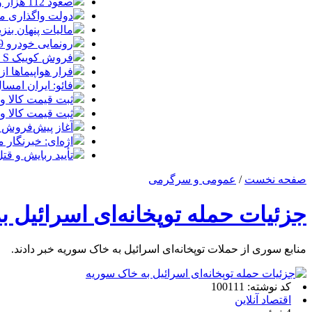
صعود 112 هزار واحدی شاخص بورس در معاملات امروز
دولت واگذاری مد
مالیات پنهان بنز
رونمایی خودرو IM LS9 توسط نیکا موتور ، لوکس ترین شاسی بلند EREV در ایران
فروش کوییک S سایپا از امروز آغاز شد؛ جزئیات ثبت‌نام و شرایط
فرار هواپیماها ا
فائو: ایران امسال بیشتر از
ثبت قیمت کالا و خدمات
ثبت قیمت کالا و خدمات
آغاز پیش‌فروش ب
اژه‌ای: خبرنگار
تأیید ربایش و ق
صفحه نخست
/
عمومی و سرگرمی
جزئیات حمله توپخانه‌ای اسرائیل 
منابع سوری از حملات توپخانه‌ای اسرائیل به خاک سوریه خبر دادند.
کد نوشته: 100111
اقتصاد آنلاین