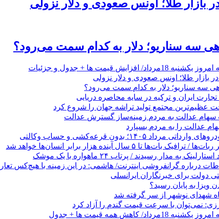
ر بازار طلا؛ اونس صعودی و دلار نزولی
اهی سه سناریو؛ دلار به کدام سمت می‌رود؟
د/ افزایش قیمت ها + جدول و جزئیات
ر بازار طلا؛ اونس صعودی و دلار نزولی
اهی سه سناریو؛ دلار به کدام سمت می‌رود؟
 عظیم‌ترین مجتمع تولید تراشه جهان را شروع کرد
 سهام عدالت به مردم زمینه‌ساز گسترش عدالت
م عدالت را به مردم بسپارد
رداد ۱۴۰۵؛ بدون قرعه‌کشی و حساب وکالتی
 بات‌ها تا ۵ سال آینده هزار برابر انسان‌ها خواهد شد
ینک به مدار رسیدند / پرتاب ۲۴ ماهواره با یک موشک
طات درباره گرانفروشی اینترنت/ هاشمی: در این زمینه با هیچ‌کس تعار
 ویزا به پایان رسید؟
ه شهدای نوشهر از سر گرفته شد
زی: نمی‌توان با سرعت قیمت گندم را آزاد کرد
رداد/ کاهش همه قیمت ها + جدول