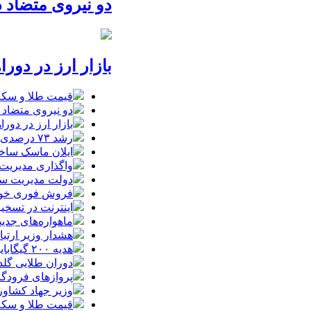
دو نیروی متضاد د
بازار ارز در دور
قیمت طلا و سکه امروز یکشنبه 18مردا
دو نیروی متضاد د
بازار ارز در دور
رشد ۷۳ درصدی تجارت ایران و ترکیه در سایه محاصره دریایی
ایلان ماسک ساخت
واگذاری مدیریت
دولت مدیریت سها
فروش فوری خودروهای وارداتی م
اینترنت در تسخیر ربات‌ها / ترافیک
ماهواره‌های جدید استارل
هشدار وزیر ارتبا
هدیه ۲۰۰ گیگابایتی دولت برای خبرنگاران ایرانسلی
دوران طلایی گلدن
پروازهای فرودگا
وزیر جهاد کشاور
قیمت طلا و سکه امروز یکشنبه 18م