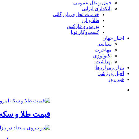
حمل و نقل عمومی
بانکداری ایرانی
خدمات تجاری بازرگانی
طلا و ارز
بورس و فارکس
کسب‌وکار نوپا
اخبار جهان
سیاسی
مهاجرت
تکنولوژی
بهداشت
بازار رمزارزها
اخبار ورزشی
خبر روز
قیمت طلا و سکه امروز یکشنبه 18مرداد/