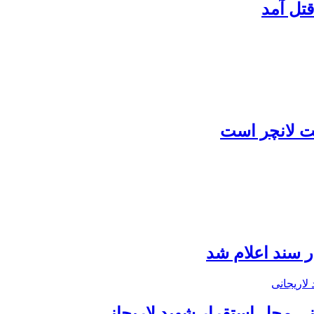
تل آمد
شت لانچر است
نی محل استقرار شهید لاریجانی