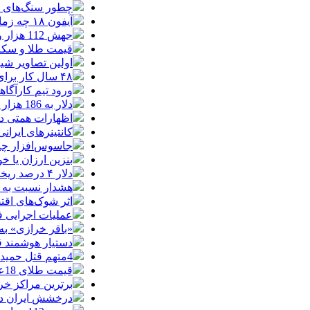
چطور سنگ‌های قدی
آیفون ۱۸ چه زمانی معرفی می‌شود؟ / آنچه درباره گوشی جدید اپل می‌دانیم
جهش 112 هزار واحدی شاخص بورس در دقایق ابتدایی معاملات امروز
قیمت طلا و سکه یکشنبه 8
اولین تصاویر شیائوم
۴۸ سال کار برای خرید یک تویوتا کمری
ورود تیم کارآگا
دلار به 186 هزار تومان برگشت/ بازارها به توافق احتمالی هرمز چه واکنشی نشان دادند؟
اظهارات همتی درباره دلار/ دلار ۱۶ در
کانتینرهای ایرانی در بندر
جاسوس‌افزار چینی «لایت‌اسپ
بنزین ارزان یا 
دلار ۴ درصد ریخت، ۲۰۷ فقط ۲.۹ درصد / خودرو زیر فشار دلار کوتاه می‌آید؟
هشدار نسبت به وف
اثر شوک‌های اقتصادی در 
عملیات اجرایی 
«باقر خرازی» به
دستیار هوشمند ق
4متهم قتل حمیدرضا رجب‌زاده دستگیر شدند
قیمت طلای 18عیار امروز شنبه 17مرداد/ افزایش قیمت + جدول و جزئیات
برترین مراکز خرید
درخشش ایران در