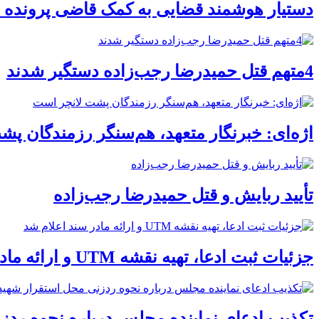
دستیار هوشمند قضایی به کمک قاضی پرونده ق
4متهم قتل حمیدرضا رجب‌زاده دستگیر شدند
اژه‌ای: خبرنگار متعهد، هم‌سنگر رزمندگان پ
تأیید ربایش و قتل حمیدرضا رجب‌زاده
جزئیات ثبت ادعا، تهیه نقشه UTM و ارائه مادر سند اعلام شد
تکذیب ادعای نماینده مجلس درباره نحوه ردز