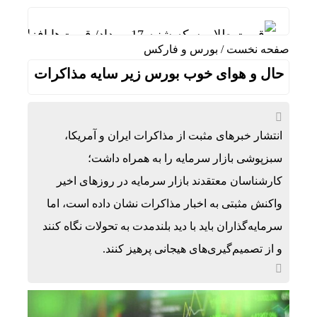
قیمت طلا و سکه شنبه 17 مرداد/ قیمت‌ها افزایشی
صفحه نخست
/
بورس و فارکس
خبرنگار مانند پزشک بدون دانش تخصصی نمی‌تواند ف
حال و هوای خوب بورس زیر سایه مذاکرات
وقتی مایکروسافت اپل را نجات داد / توافقی که سا
ضرورت حضور شتاب ‌دهنده‌ها در آبادان برای توسعه
انتشار خبر‌های مثبت از مذاکرات ایران و آمریکا،
نقشه اپل علیه سامسونگ شکست خورد
سبزپوشی بازار سرمایه را به همراه داشت؛
الزام احتمالی اتاق امن؛ هزینه ساخت مسکن چقدر ا
کارشناسان معتقدند بازار سرمایه در روز‌های اخیر
افت شدید صدور پروانه‌های ساختمانی؛ بازار مسکن
واکنش مثبتی به اخبار مذاکرات نشان داده است، اما
سرمایه‌گذاران باید با دید بلندمدت به تحولات نگاه کنند
رگبار و رعدوبرق در راه شمال کشور؛ تهران خنک‌تر
و از تصمیم‌گیری‌های هیجانی پرهیز کنند.
ایران؛ شریک راهبردی اتحادیه اقتصادی اوراسیا در
ایران پیشنهاد برگزاری دوره‌ای «اکسپو بریکس» را ار