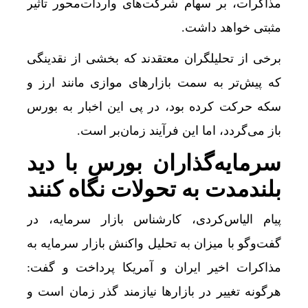
مذاکرات، بر سهام شرکت‌های واردات‌محور تأثیر
قیمت طلا و سکه پنجشنبه 15 مرداد
مثبتی خواهد داشت.
گوگل اسیستنت ماه آینده در اندروید غیرفعال و جمی
برخی از تحلیلگران معتقدند که بخشی از نقدینگی
افزایش ظرفیت قطارهای اربعین؛ خدمات بهتر برای
که پیش‌تر به سمت بازار‌های موازی مانند ارز و
دلار به کف سه‌هفته‌ای رسید/ واکنش طلا و سکه به 
سکه حرکت کرده بود، در پی این اخبار به بورس
مصوبه تسهیلات گمرکی در شرایط اضطرار تمدید ش
باز می‌گردد، اما این فرآیند زمان‌بر است.
غول‌های ۱ ترابایتی بازار/ معرفی گوشی‌هایی با بالاترین ظرفیت حافظه داخلی در سال ۲۰۲۶
سرمایه‌گذاران بورس با دید
بلندمدت به تحولات نگاه کنند
پیام الیاس‌کردی، کارشناس بازار سرمایه، در
گفت‌و‌گو با میزان به تحلیل واکنش بازار سرمایه به
مذاکرات اخیر ایران و آمریکا پرداخت و گفت:
هرگونه تغییر در بازار‌ها نیازمند گذر زمان است و