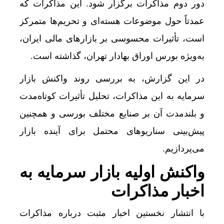
دور دوم مذاکرات برگزار شود. این مذاکرات که
قیمت طلا و سکه امروز پنجشنبه 15مرداد/ تمام قیمت ها بر مدار افزایش + جدول
عمدتاً حول موضوعات هسته‌ای و تحریم‌ها متمرکز
تأکید بر توسعه همکاری‌های تجاری، معدنی و ترانزیت
است، تأثیرات محسوسی بر بازار‌های مالی ایران،
به‌ویژه بورس اوراق بهادار تهران، گذاشته است.
ردمی K100 پرو مکس با باتری غول‌پیکر و شارژ بی‌سیم روانه بازار می‌شود
ناشران به انتشار جزئیات هزینه‌کرد مسئولیت اجتم
در این گزارش، به بررسی روند واکنش بازار
سرمایه به این مذاکرات، تحلیل تأثیرات کوتاه‌مدت
ماجرای اعمال ضریب ۲.۷ برای اینترنت بین‌الملل چیست؟
و بلندمدت آن بر صنایع مختلف بورسی و همچنین
بازده صندوق‌های املاک در برابر جهش قیمت مسکن؛
پیش‌بینی سناریو‌های محتمل برای آینده بازار
رگبار پراکنده در نیمه شمالی استان تهران تا شنبه
می‌پردازیم.
پیامدهای تجاوز به ایران؛ زیان حدود ۲۰۰ میلیون یورویی شرکت هواپیمایی مجارستان
واکنش اولیه بازار سرمایه به
تکذیب ادعای نماینده مجلس درباره نحوه ردزنی محل
اخبار مذاکرات
هوش مصنوعی، بستر وقوع 55درصد جرایم سایبری آفریقاست
با انتشار نخستین اخبار مثبت درباره مذاکرات
قیمت طلا، دلار و سکه امروز پنجشنبه 15مرداد/ افزایش قیمت ها + جدول