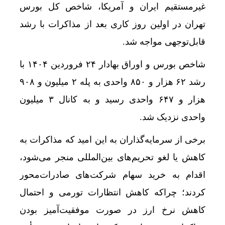
غیرمستقیم ایران و آمریکا، شاخص کل بورس
یزد، امسال میزبان دومین همایش بین‌المللی سرمایه
تهران در اولین روز کاری بعد از مذاکرات با رشد
بهره گیری حداکثری از ظرفیت موافقت‌نامه تجارت آ
قابل‌توجهی مواجه شد.
پرواز موفقیت‌آمیز هواپیمای مسافربری چین در ارتف
شاخص بورس و اوراق بهادار ۲۴ فروردین ۱۴۰۴ با
ورود موج تازه گرما به کشور
رشد ۶۲ هزار و ۸۵۰ واحدی به پله ۲ میلیون و ۹۰۸
اعدام با صندلی الکتریکی؛ مجازات آمریکایی برای خ
هزار و ۶۴۷ واحدی رسید و به کانال ۳ میلیون
توقیف 86خودروی لوکس، 187 قطعه زمین و 86 آپارتمان تراستی‌ها
واحدی نزدیک شد.
پرونده 3100 قتل به صلح و سازش ختم شد
برخی از سرمایه‌گذاران به این امید که مذاکرات به
عبور طلا و نقره از سقف چند هفته‌ای
کاهش یا لغو تحریم‌های بین‌المللی منجر می‌شود،
قیمت طلا و سکه امروز پنجشنبه 15مرداد 1405/ افزایش همه قیمت ها + جدول
اقدام به خرید سهام شرکت‌های صادرات‌محور
کردند؛ چراکه کاهش انتظارات تورمی و احتمال
تحول بزرگ در آیفون ۱۸ پرو/ سه قابلیت رویایی که بالاخره به حقیقت می‌پیوندند
کاهش نرخ ارز در صورت موفقیت‌آمیز بودن
به خانه‌های آسیب دیده جنگ تسهیلات داده میشود+ 