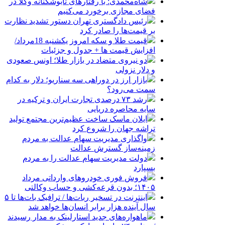
شاه‌محمدی: با رفتارهای تابوشکنانه وکلا در
فضای مجازی برخورد می‌کنیم
رئیس دادگستری تهران دستور تشدید نظارت
بر قیمت‌ها را صادر کرد
قیمت طلا و سکه امروز یکشنبه 18مرداد/
افزایش قیمت ها + جدول و جزئیات
دو نیروی متضاد در بازار طلا؛ اونس صعودی
و دلار نزولی
بازار ارز در دوراهی سه سناریو؛ دلار به کدام
سمت می‌رود؟
رشد ۷۳ درصدی تجارت ایران و ترکیه در
سایه محاصره دریایی
ایلان ماسک ساخت عظیم‌ترین مجتمع تولید
تراشه جهان را شروع کرد
واگذاری مدیریت سهام عدالت به مردم
زمینه‌ساز گسترش عدالت
دولت مدیریت سهام عدالت را به مردم
بسپارد
فروش فوری خودروهای وارداتی مرداد
۱۴۰۵؛ بدون قرعه‌کشی و حساب وکالتی
اینترنت در تسخیر ربات‌ها / ترافیک بات‌ها تا ۵
سال آینده هزار برابر انسان‌ها خواهد شد
ماهواره‌های جدید استارلینک به مدار رسیدند