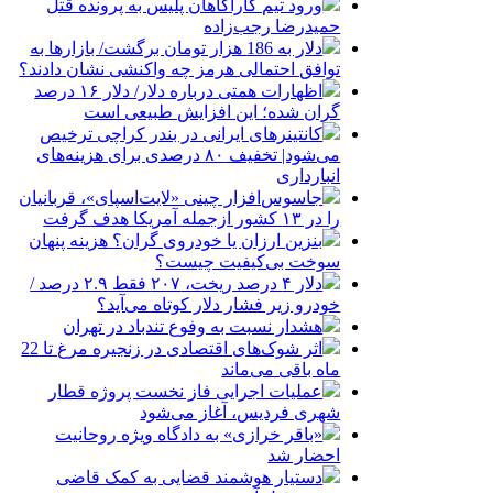
ورود تیم کارآگاهان پلیس به پرونده قتل
حمیدرضا رجب‌زاده
دلار به 186 هزار تومان برگشت/ بازارها به
توافق احتمالی هرمز چه واکنشی نشان دادند؟
اظهارات همتی درباره دلار/ دلار ۱۶ درصد
گران شده؛ این افزایش طبیعی است
کانتینرهای ایرانی در بندر کراچی ترخیص
می‌شود| تخفیف ۸۰ درصدی برای هزینه‌های
انبارداری
جاسوس‌افزار چینی «لایت‌اسپای»، قربانیان
را در ۱۳ کشور ازجمله آمریکا هدف گرفت
بنزین ارزان یا خودروی گران؟ هزینه پنهان
سوخت بی‌کیفیت چیست؟
دلار ۴ درصد ریخت، ۲۰۷ فقط ۲.۹ درصد /
خودرو زیر فشار دلار کوتاه می‌آید؟
هشدار نسبت به وفوع تندباد در تهران
اثر شوک‌های اقتصادی در زنجیره مرغ تا 22
ماه باقی می‌ماند
عملیات اجرایی فاز نخست پروژه قطار
شهری فردیس، آغاز می‌شود
«باقر خرازی» به دادگاه ویژه روحانیت
احضار شد
دستیار هوشمند قضایی به کمک قاضی