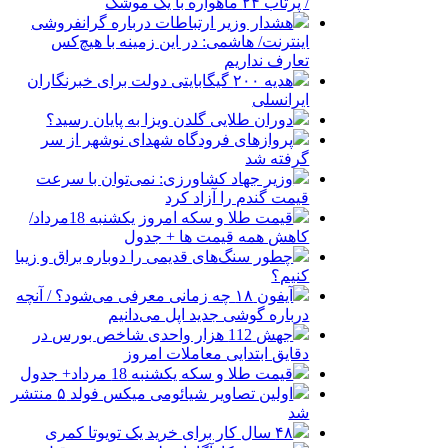
/ پرتاب ۲۴ ماهواره با یک موشک
هشدار وزیر ارتباطات درباره گرانفروشی
اینترنت/ هاشمی: در این زمینه با هیچ‌کس
تعارف نداریم
هدیه ۲۰۰ گیگابایتی دولت برای خبرنگاران
ایرانسلی
دوران طلایی گلدن ویزا به پایان رسید؟
پروازهای فرودگاه شهدای نوشهر از سر
گرفته شد
وزیر جهاد کشاورزی: نمی‌توان با سرعت
قیمت گندم را آزاد کرد
قیمت طلا و سکه امروز یکشنبه 18مرداد/
کاهش همه قیمت ها + جدول
چطور سنگ‌های قدیمی را دوباره براق و زیبا
کنیم؟
آیفون ۱۸ چه زمانی معرفی می‌شود؟ / آنچه
درباره گوشی جدید اپل می‌دانیم
جهش 112 هزار واحدی شاخص بورس در
دقایق ابتدایی معاملات امروز
قیمت طلا و سکه یکشنبه 18 مرداد+ جدول
اولین تصاویر شیائومی میکس فولد ۵ منتشر
شد
۴۸ سال کار برای خرید یک تویوتا کمری