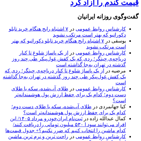
قیمت گندم را آزاد کرد
گفت‌وگوی روزانه ایرانیان
کارشناس روابط عمومی
در
۷ اشتباه رایج هنگام خرید تابلو
دکوراتیو که بهتر است مرتکب نشوید
یوسفی
در
۷ اشتباه رایج هنگام خرید تابلو دکوراتیو که بهتر
است مرتکب نشوید
کارشناس روابط عمومی
در
از یک پاساژ شلوغ تا کنار
دریاچه‌ی چیتگر؛ ردی که یک کفش غول‌پیکر طی چند روز
گذشته در تهران به‌جا گذاشته است
مرضیه
در
از یک پاساژ شلوغ تا کنار دریاچه‌ی چیتگر؛ ردی که
یک کفش غول‌پیکر طی چند روز گذشته در تهران به‌جا گذاشته
است
کارشناس روابط عمومی
در
طلای آب‌شده، سکه یا طلای
دست دوم؛ کدام یک برای حفظ ارزش پول هوشمندانه‌تر
است؟
کیا جهانمردی
در
طلای آب‌شده، سکه یا طلای دست دوم؛
کدام یک برای حفظ ارزش پول هوشمندانه‌تر است؟
کمال عبدالله زاده
در
ثبت‌نام ایران‌خودرو مرداد ۱۴۰۵/ این
افراد می‌توانند سود ا ۵۳۰ میلیون تومانی را دریافت کنند/
کدام ماشین را انتخاب کنیم که ضرر نکنیم؟+ جدول قیمت‌ها
کارشناس روابط عمومی
در
راحت ترین و نرم ترین ماشین