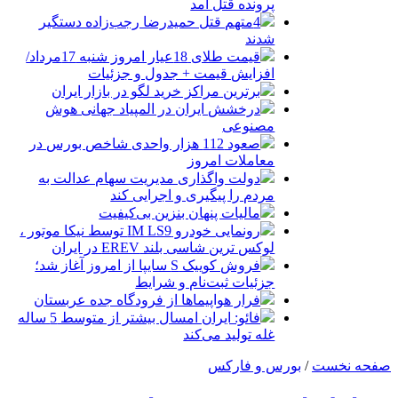
پرونده قتل آمد
4متهم قتل حمیدرضا رجب‌زاده دستگیر
شدند
قیمت طلای 18عیار امروز شنبه 17مرداد/
افزایش قیمت + جدول و جزئیات
برترین مراکز خرید لگو در بازار ایران
درخشش ایران در المپیاد جهانی هوش
مصنوعی
صعود 112 هزار واحدی شاخص بورس در
معاملات امروز
دولت واگذاری مدیریت سهام عدالت به
مردم را پیگیری و اجرایی کند
مالیات پنهان بنزین بی‌کیفیت
رونمایی خودرو IM LS9 توسط نیکا موتور ،
لوکس ترین شاسی بلند EREV در ایران
فروش کوییک S سایپا از امروز آغاز شد؛
جزئیات ثبت‌نام و شرایط
فرار هواپیماها از فرودگاه جده عربستان
فائو: ایران امسال بیشتر از متوسط 5 ساله
غله تولید می‌کند
صفحه نخست
/
بورس و فارکس