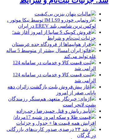
شد؛ جزئیات ثبت‌نام و شرایط
مالیات پنهان بنزین بی‌کیفیت
رونمایی خودرو IM LS9 توسط نیکا موتور ،
لوکس ترین شاسی بلند EREV در ایران
فروش کوییک S سایپا از امروز آغاز شد؛
جزئیات ثبت‌نام و شرایط
فرار هواپیماها از فرودگاه جده عربستان
فائو: ایران امسال بیشتر از متوسط 5 ساله
غله تولید می‌کند
ثبت قیمت کالا و خدمات در سامانه 124
الزامی شد
ثبت قیمت کالا و خدمات در سامانه 124
الزامی شد
آغاز پیش‌فروش بلیت بازگشت زائران دهه
پایانی صفر از امروز
اژه‌ای: خبرنگار متعهد، هم‌سنگر رزمندگان
پشت لانچر است
تأیید ربایش و قتل حمیدرضا رجب‌زاده
قیمت طلا و سکه امروز شنبه 17مرداد/
افزایش همه قیمت ها + جدول و جزئیات
رشد ۲۴ درصدی صدور کارت‌های بازرگانی
در گرگان