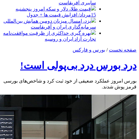
سایبری آفریقاست
قیمت طلا، دلار و سکه امروز پنجشنبه
15مرداد/ افزایش قیمت ها + جدول
یزد، امسال میزبان دومین همایش بین‌المللی
سرمایه‌گذاری ایران و آفریقاست
بهره گیری حداکثری از ظرفیت موافقت‌نامه
تجارت آزاد ایران و روسیه
صفحه نخست
/
بورس و فارکس
درد بورس درد بی‌پولی است!
بورس امروز عملکرد ضعیفی از خود ثبت کرد و شاخص‌های بورسی
قرمز پوش شدند.