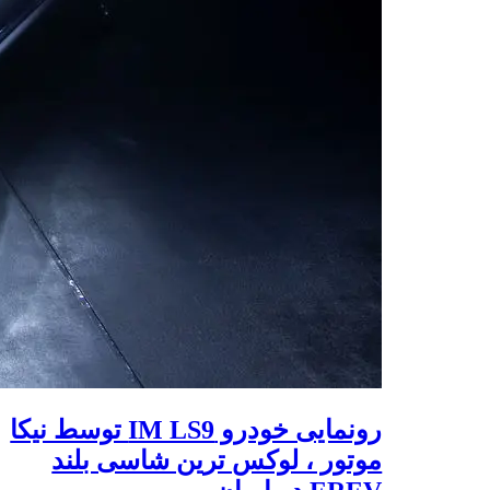
رونمایی خودرو IM LS9 توسط نیکا
موتور ، لوکس ترین شاسی بلند