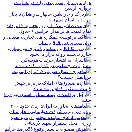
هواپیمایی، بازرسی و تعزیرات در عملیات
پروازی اربعین
ریل‌گذاری راه‌آهن چابهار ــ زاهدان تا پایان
مرداد به اتمام می‌رسد
قیمت طلا و سکه امروز پنجشنبه 15مرداد/
تمام قیمت ها بر مدار افزایش + جدول
تأکید بر توسعه همکاری‌های تجاری، معدنی و
ترانزیتی ایران و قرقیزستان
ردمی K100 پرو مکس با باتری غول‌پیکر و
شارژ بی‌سیم روانه بازار می‌شود
ناشران به انتشار جزئیات هزینه‌کرد
مسئولیت اجتماعی در کدال مکلف شدند
ماجرای اعمال ضریب ۲.۷ برای اینترنت
بین‌الملل چیست؟
بازده صندوق‌های املاک در برابر جهش
قیمت مسکن؛ کدام برنده شد؟
رگبار پراکنده در نیمه شمالی استان تهران تا
شنبه
پیامدهای تجاوز به ایران؛ زیان حدود ۲۰۰
میلیون یورویی شرکت هواپیمایی مجارستان
تکذیب ادعای نماینده مجلس درباره نحوه
ردزنی محل استقرار شهید لاریجانی
هوش مصنوعی، بستر وقوع 55درصد جرایم