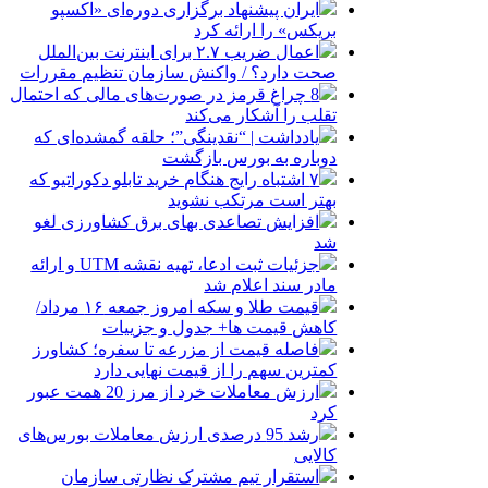
ایران پیشنهاد برگزاری دوره‌ای «اکسپو
بریکس» را ارائه کرد
اعمال ضریب ۲.۷ برای اینترنت بین‌الملل
صحت دارد؟ / واکنش سازمان تنظیم مقررات
8 چراغ قرمز در صورت‌های مالی که احتمال
تقلب را آشکار می‌کند
یادداشت | “نقدینگی”؛ حلقه گمشده‌ای که
دوباره به بورس بازگشت
۷ اشتباه رایج هنگام خرید تابلو دکوراتیو که
بهتر است مرتکب نشوید
افزایش تصاعدی بهای برق کشاورزی لغو
شد
جزئیات ثبت ادعا، تهیه نقشه UTM و ارائه
مادر سند اعلام شد
قیمت طلا و سکه امروز جمعه ۱۶ مرداد/
کاهش قیمت ها+ جدول و جزییات
فاصله قیمت از مزرعه تا سفره؛ کشاورز
کمترین سهم را از قیمت نهایی دارد
ارزش معاملات خرد از مرز 20 همت عبور
کرد
رشد 95 درصدی ارزش معاملات بورس‌های
کالایی
استقرار تیم مشترک نظارتی سازمان