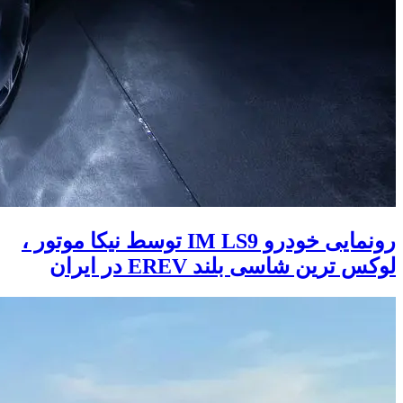
رونمایی خودرو IM LS9 توسط نیکا موتور ،
لوکس ترین شاسی بلند EREV در ایران