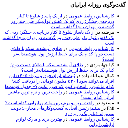
گفت‌وگوی روزانه ایرانیان
کارشناس روابط عمومی
در
از یک پاساژ شلوغ تا کنار
دریاچه‌ی چیتگر؛ ردی که یک کفش غول‌پیکر طی چند روز
گذشته در تهران به‌جا گذاشته است
مرضیه
در
از یک پاساژ شلوغ تا کنار دریاچه‌ی چیتگر؛ ردی که
یک کفش غول‌پیکر طی چند روز گذشته در تهران به‌جا گذاشته
است
کارشناس روابط عمومی
در
طلای آب‌شده، سکه یا طلای
دست دوم؛ کدام یک برای حفظ ارزش پول هوشمندانه‌تر
است؟
کیا جهانمردی
در
طلای آب‌شده، سکه یا طلای دست دوم؛
کدام یک برای حفظ ارزش پول هوشمندانه‌تر است؟
کمال عبدالله زاده
در
ثبت‌نام ایران‌خودرو مرداد ۱۴۰۵/ این
افراد می‌توانند سود ا ۵۳۰ میلیون تومانی را دریافت کنند/
کدام ماشین را انتخاب کنیم که ضرر نکنیم؟+ جدول قیمت‌ها
کارشناس روابط عمومی
در
راحت ترین و نرم ترین ماشین
ایرانی کدام است؟
مسعود
در
راحت ترین و نرم ترین ماشین ایرانی کدام است؟
Fhfi
در
ببینید| ٰرئیس اتحادیه کسب‌وکارهای مجازی: دولت
نمی‌تواند فیلترینگ را بردارد
کارشناس روابط عمومی
در
بهترین برند و مارک لوازم
آرایشی ایرانی