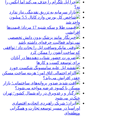
چرا اپل تلگرام را حذف می‌کند اما ایکس را
نه؟
بازار سرمایه به تزریق نقدینگی نیاز ندارد
شاخص کل بورس وارد کانال 5.5 میلیون
واحد شد
قیمت طلا و سکه شنبه 17 مرداد/ قیمت‌ها
افزایشی
خبرنگار مانند پزشک بدون دانش تخصصی
نمی‌تواند فعالیت حرفه‌ای داشته باشد
وقتی مایکروسافت اپل را نجات داد / توافقی
که ساخت آیفون را ممکن کرد
ضرورت حضور شتاب ‌دهنده‌ها در آبادان
برای توسعه کسب‌ و کارها
نقشه اپل علیه سامسونگ شکست خورد
الزام احتمالی اتاق امن؛ هزینه ساخت مسکن
چقدر افزایش می‌یابد؟
افت شدید صدور پروانه‌های ساختمانی؛ بازار
مسکن با کمبود عرضه مواجه می‌شود؟
رگبار و رعدوبرق در راه شمال کشور؛ تهران
خنک‌تر می‌شود
ایران؛ شریک راهبردی اتحادیه اقتصادی
اوراسیا در مسیر توسعه تجارت و همگرایی
منطقه‌ای