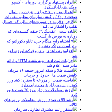
ایران پیشنهاد برگزاری دوره‌ای «اکسپو
بریکس» را ارائه کرد
اعمال ضریب ۲.۷ برای اینترنت بین‌الملل
صحت دارد؟ / واکنش سازمان تنظیم مقررات
8 چراغ قرمز در صورت‌های مالی که احتمال
تقلب را آشکار می‌کند
یادداشت | “نقدینگی”؛ حلقه گمشده‌ای که
دوباره به بورس بازگشت
۷ اشتباه رایج هنگام خرید تابلو دکوراتیو که
بهتر است مرتکب نشوید
افزایش تصاعدی بهای برق کشاورزی لغو
شد
جزئیات ثبت ادعا، تهیه نقشه UTM و ارائه
مادر سند اعلام شد
قیمت طلا و سکه امروز جمعه ۱۶ مرداد/
کاهش قیمت ها+ جدول و جزییات
فاصله قیمت از مزرعه تا سفره؛ کشاورز
کمترین سهم را از قیمت نهایی دارد
ارزش معاملات خرد از مرز 20 همت عبور
کرد
رشد 95 درصدی ارزش معاملات بورس‌های
کالایی
استقرار تیم مشترک نظارتی سازمان