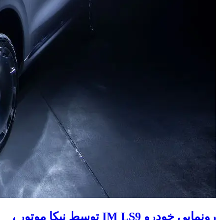
رونمایی خودرو IM LS9 توسط نیکا موتور ،