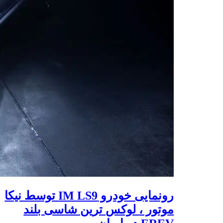
رونمایی خودرو IM LS9 توسط نیکا
موتور ، لوکس ترین شاسی بلند