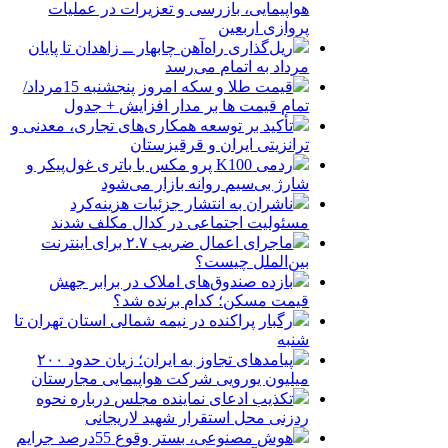
هواپیمایی، بازرسی و تعزیرات در عملیات
پروازی اربعین
ریل‌گذاری راه‌آهن چابهار ــ زاهدان تا پایان
مرداد به اتمام می‌رسد
قیمت طلا و سکه امروز پنجشنبه 15مرداد/
تمام قیمت ها بر مدار افزایش + جدول
تأکید بر توسعه همکاری‌های تجاری، معدنی و
ترانزیتی ایران و قرقیزستان
ردمی K100 پرو مکس با باتری غول‌پیکر و
شارژ بی‌سیم روانه بازار می‌شود
ناشران به انتشار جزئیات هزینه‌کرد
مسئولیت اجتماعی در کدال مکلف شدند
ماجرای اعمال ضریب ۲.۷ برای اینترنت
بین‌الملل چیست؟
بازده صندوق‌های املاک در برابر جهش
قیمت مسکن؛ کدام برنده شد؟
رگبار پراکنده در نیمه شمالی استان تهران تا
شنبه
پیامدهای تجاوز به ایران؛ زیان حدود ۲۰۰
میلیون یورویی شرکت هواپیمایی مجارستان
تکذیب ادعای نماینده مجلس درباره نحوه
ردزنی محل استقرار شهید لاریجانی
هوش مصنوعی، بستر وقوع 55درصد جرایم