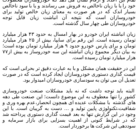
خود را یا با زیان ناخالص به فروش می رساندند و یا با سود ناخالص
بسیار اندک که در هر صورت به معنای زیان خالص تولید برای
خودروسازان است که نتیجه آن انباشت زیان قابل توجه
خودروسازان طی چهار سال گذشته است.
زیان انباشته ایران خودرو در بهار امسال به حدود ۴۳ هزار میلیارد
تومان رسیده است. این رقم برای سایپا، بیش از ۲۵ هزار میلیارد
تومان و برای پارس خودرو حدود ۹ هزار میلیارد تومان بوده است؛
به بیان دیگر مجموع زیان انباشته این سه خودروساز به بیش از۷۷
هزار میلیارد تومان رسیده است.
این در حقیقت همان مشکل و با به عبارت دقیق تر بحرانی است که
قیمت گذاری دستوری خودروسازان ایجاد کرده است که در صورت
تعدیل آن می توان به سودسازی خودروسازان امیدوار بود.
البته باید توجه داشت که نه باید مشکلات صنعت خودروسازی
کشور را تنها معطوف به این موضوع دانست؛ این صنعت طی دهه
های گذشته با مشکلات عدیده ای همچون انحصار،‌عدم بهره وری و
شفافیت،‌تکنولوژی پایین تولید و … دست به گریبان است. با این
وجود در این گزارش تنها به بعد قیمت گذاری دستوری پرداخته شد
که در شرایط کنونی از اهمیت بسزایی برای بازار سرمایه و
سوددهی این شرکت ها برخوردار است.