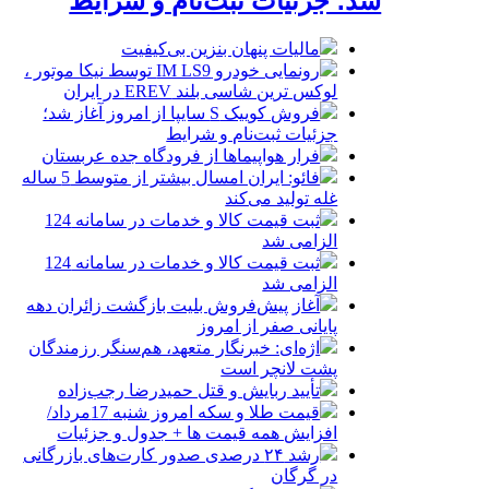
شد؛ جزئیات ثبت‌نام و شرایط
مالیات پنهان بنزین بی‌کیفیت
رونمایی خودرو IM LS9 توسط نیکا موتور ،
لوکس ترین شاسی بلند EREV در ایران
فروش کوییک S سایپا از امروز آغاز شد؛
جزئیات ثبت‌نام و شرایط
فرار هواپیماها از فرودگاه جده عربستان
فائو: ایران امسال بیشتر از متوسط 5 ساله
غله تولید می‌کند
ثبت قیمت کالا و خدمات در سامانه 124
الزامی شد
ثبت قیمت کالا و خدمات در سامانه 124
الزامی شد
آغاز پیش‌فروش بلیت بازگشت زائران دهه
پایانی صفر از امروز
اژه‌ای: خبرنگار متعهد، هم‌سنگر رزمندگان
پشت لانچر است
تأیید ربایش و قتل حمیدرضا رجب‌زاده
قیمت طلا و سکه امروز شنبه 17مرداد/
افزایش همه قیمت ها + جدول و جزئیات
رشد ۲۴ درصدی صدور کارت‌های بازرگانی
در گرگان