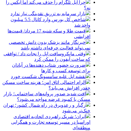
چرا اپل تلگرام را حذف می‌کند اما ایکس را
نه؟
بازار سرمایه به تزریق نقدینگی نیاز ندارد
شاخص کل بورس وارد کانال 5.5 میلیون
واحد شد
قیمت طلا و سکه شنبه 17 مرداد/ قیمت‌ها
افزایشی
خبرنگار مانند پزشک بدون دانش تخصصی
نمی‌تواند فعالیت حرفه‌ای داشته باشد
وقتی مایکروسافت اپل را نجات داد / توافقی
که ساخت آیفون را ممکن کرد
ضرورت حضور شتاب ‌دهنده‌ها در آبادان
برای توسعه کسب‌ و کارها
نقشه اپل علیه سامسونگ شکست خورد
الزام احتمالی اتاق امن؛ هزینه ساخت مسکن
چقدر افزایش می‌یابد؟
افت شدید صدور پروانه‌های ساختمانی؛ بازار
مسکن با کمبود عرضه مواجه می‌شود؟
رگبار و رعدوبرق در راه شمال کشور؛ تهران
خنک‌تر می‌شود
ایران؛ شریک راهبردی اتحادیه اقتصادی
اوراسیا در مسیر توسعه تجارت و همگرایی
منطقه‌ای