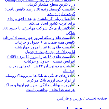
در بالاترین سطح هشدار گرمایی
قیمت گوسفند زنده 30 درصد کاهش یافت؛
گوشت ارزان نشد
اتصال ریلی کرمانشاه به بغداد افق تازه‌ای
برای غرب کشور ایجاد می‌کند
کلاهبرداری یک شرکت مهاجرتی با حدود 300
شاکی
قیمت طلا و سکه امروز چهارشنبه 14مرداد/
کاهش همه قیمت ها + جدول و جزئیات
قیمت طلای 18عیار امروز چهارشنبه
14مرداد/ افزایش قیمت + جدول
قیمت طلای 18عیار امروز 14مرداد 1405/
افزایش قیمت + جدول و جزئیات
پشت پرده نوسان ۴۴ هزار تومانی دلار در
چند ماه
دلارهای خانگی به بانک‌ها می‌روند؟/ رونمایی
از ابزار جدید ارزی بانک مرکزی
ورود حیوانات خانگی به رستوران‌ها و مراکز
عرضه غذا تخلف بهداشتی است
صفحه نخست
/
بورس و فارکس