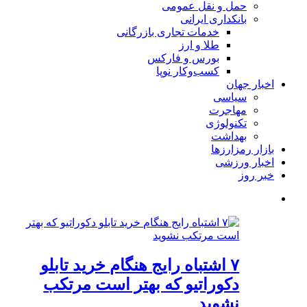
حمل و نقل عمومی
بانکداری ایرانی
خدمات تجاری بازرگانی
طلا و ارز
بورس و فارکس
کسب‌وکار نوپا
اخبار جهان
سیاسی
مهاجرت
تکنولوژی
بهداشت
بازار رمزارزها
اخبار ورزشی
خبر روز
۷ اشتباه رایج هنگام خرید تابلو
دکوراتیو که بهتر است مرتکب
نشوید