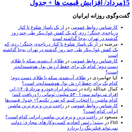
15مرداد/ افزایش قیمت ها + جدول
گفت‌وگوی روزانه ایرانیان
کارشناس روابط عمومی
در
از یک پاساژ شلوغ تا کنار
دریاچه‌ی چیتگر؛ ردی که یک کفش غول‌پیکر طی چند روز
گذشته در تهران به‌جا گذاشته است
مرضیه
در
از یک پاساژ شلوغ تا کنار دریاچه‌ی چیتگر؛ ردی که
یک کفش غول‌پیکر طی چند روز گذشته در تهران به‌جا گذاشته
است
کارشناس روابط عمومی
در
طلای آب‌شده، سکه یا طلای
دست دوم؛ کدام یک برای حفظ ارزش پول هوشمندانه‌تر
است؟
کیا جهانمردی
در
طلای آب‌شده، سکه یا طلای دست دوم؛
کدام یک برای حفظ ارزش پول هوشمندانه‌تر است؟
کمال عبدالله زاده
در
ثبت‌نام ایران‌خودرو مرداد ۱۴۰۵/ این
افراد می‌توانند سود ا ۵۳۰ میلیون تومانی را دریافت کنند/
کدام ماشین را انتخاب کنیم که ضرر نکنیم؟+ جدول قیمت‌ها
کارشناس روابط عمومی
در
راحت ترین و نرم ترین ماشین
ایرانی کدام است؟
مسعود
در
راحت ترین و نرم ترین ماشین ایرانی کدام است؟
Fhfi
در
ببینید| ٰرئیس اتحادیه کسب‌وکارهای مجازی: دولت
نمی‌تواند فیلترینگ را بردارد