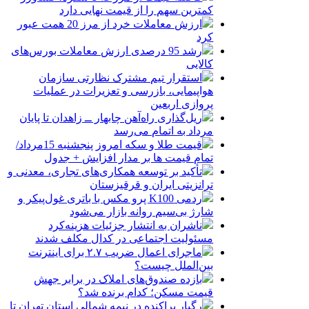
کمترین سهم را از قیمت نهایی دارد
ارزش معاملات خرد از مرز 20 همت عبور
کرد
رشد 95 درصدی ارزش معاملات بورس‌های
کالایی
استقرار تیم مشترک نظارتی سازمان
هواپیمایی، بازرسی و تعزیرات در عملیات
پروازی اربعین
ریل‌گذاری راه‌آهن چابهار ــ زاهدان تا پایان
مرداد به اتمام می‌رسد
قیمت طلا و سکه امروز پنجشنبه 15مرداد/
تمام قیمت ها بر مدار افزایش + جدول
تأکید بر توسعه همکاری‌های تجاری، معدنی و
ترانزیتی ایران و قرقیزستان
ردمی K100 پرو مکس با باتری غول‌پیکر و
شارژ بی‌سیم روانه بازار می‌شود
ناشران به انتشار جزئیات هزینه‌کرد
مسئولیت اجتماعی در کدال مکلف شدند
ماجرای اعمال ضریب ۲.۷ برای اینترنت
بین‌الملل چیست؟
بازده صندوق‌های املاک در برابر جهش
قیمت مسکن؛ کدام برنده شد؟
رگبار پراکنده در نیمه شمالی استان تهران تا