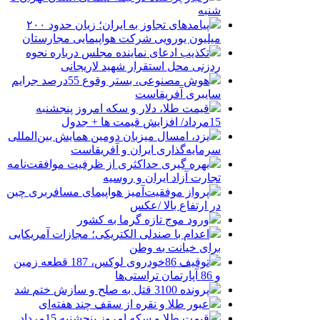
شنبه
پیامدهای تجاوز به ایران؛ زیان حدود ۲۰۰
میلیون یورویی شرکت هواپیمایی مجارستان
تکذیب ادعای نماینده مجلس درباره نحوه
ردزنی محل استقرار شهید لاریجانی
هوش مصنوعی، بستر وقوع 55درصد جرایم
سایبری آفریقاست
قیمت طلا، دلار و سکه امروز پنجشنبه
15مرداد/ افزایش قیمت ها + جدول
یزد، امسال میزبان دومین همایش بین‌المللی
سرمایه‌گذاری ایران و آفریقاست
بهره گیری حداکثری از ظرفیت موافقت‌نامه
تجارت آزاد ایران و روسیه
پرواز موفقیت‌آمیز هواپیمای مسافربری چین
در ارتفاع بالا /عکس
ورود موج تازه گرما به کشور
اعدام با صندلی الکتریکی؛ مجازات آمریکایی
برای خیانت به وطن
توقیف 86خودروی لوکس، 187 قطعه زمین
و 86 آپارتمان تراستی‌ها
پرونده 3100 قتل به صلح و سازش ختم شد
عبور طلا و نقره از سقف چند هفته‌ای
قیمت طلا و سکه امروز پنجشنبه 15مرداد