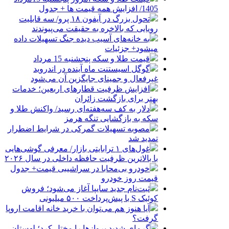
1405/ افزایش همه قیمت ها + جدول
تحول بزرگ در آیفون ۱۸ پرو/ سه قابلیت
رویایی که بالاخره به حقیقت می‌پیوندند
به خانه‌های آسیب دیده جنگ تسهیلات داده
میشود+ جزئیات
قیمت طلا و سکه پنجشنبه 15 مرداد
گوگل اسیستنت ماه آینده در اندروید
غیرفعال و جمینای جایگزین آن می‌شود
افزایش ظرفیت قطارهای اربعین؛ خدمات
بهتر برای بازگشت زائران
دلار به کف سه‌هفته‌ای رسید/ واکنش طلا و
سکه به بازگشایی تنگه هرمز
مصوبه تسهیلات گمرکی در شرایط اضطرار
تمدید شد
غول‌های ۱ ترابایتی بازار/ معرفی گوشی‌هایی
با بالاترین ظرفیت حافظه داخلی در سال ۲۰۲۶
خودرو بی‌محابا در سراشیبی قیمت+ جدول
قیمت روز خودرو
ثبت‌نام جدید سایپا آغاز می‌شود؛ فروش
کوئیک S با پیش‌پرداخت ۵۰۰ میلیونی
آیا هنوز هم می‌توان با خرید خانه اقامت اروپا
گرفت؟
گرمای شدید پروازها را مختل کرد؛ لهستان