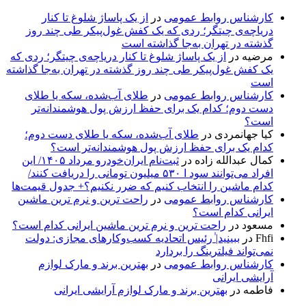
کارشناس روابط عمومی
در
از یک پاساژ شلوغ تا کنار
دریاچه‌ی چیتگر؛ ردی که یک کفش غول‌پیکر طی چند روز
گذشته در تهران به‌جا گذاشته است
مرضیه
در
از یک پاساژ شلوغ تا کنار دریاچه‌ی چیتگر؛ ردی که
یک کفش غول‌پیکر طی چند روز گذشته در تهران به‌جا گذاشته
است
کارشناس روابط عمومی
در
طلای آب‌شده، سکه یا طلای
دست دوم؛ کدام یک برای حفظ ارزش پول هوشمندانه‌تر
است؟
کیا جهانمردی
در
طلای آب‌شده، سکه یا طلای دست دوم؛
کدام یک برای حفظ ارزش پول هوشمندانه‌تر است؟
کمال عبدالله زاده
در
ثبت‌نام ایران‌خودرو مرداد ۱۴۰۵/ این
افراد می‌توانند سود ا ۵۳۰ میلیون تومانی را دریافت کنند/
کدام ماشین را انتخاب کنیم که ضرر نکنیم؟+ جدول قیمت‌ها
کارشناس روابط عمومی
در
راحت ترین و نرم ترین ماشین
ایرانی کدام است؟
مسعود
در
راحت ترین و نرم ترین ماشین ایرانی کدام است؟
Fhfi
در
ببینید| ٰرئیس اتحادیه کسب‌وکارهای مجازی: دولت
نمی‌تواند فیلترینگ را بردارد
کارشناس روابط عمومی
در
بهترین برند و مارک لوازم
آرایشی ایرانی
فاطمه
در
بهترین برند و مارک لوازم آرایشی ایرانی