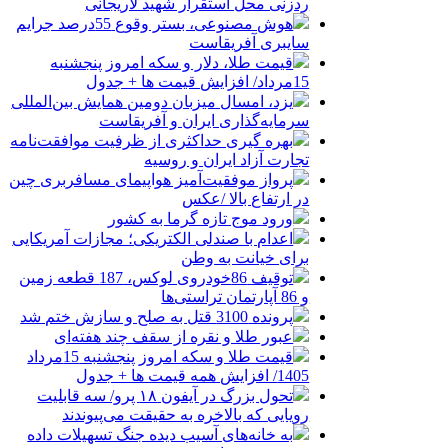
ردزنی محل استقرار شهید لاریجانی
هوش مصنوعی، بستر وقوع 55درصد جرایم
سایبری آفریقاست
قیمت طلا، دلار و سکه امروز پنجشنبه
15مرداد/ افزایش قیمت ها + جدول
یزد، امسال میزبان دومین همایش بین‌المللی
سرمایه‌گذاری ایران و آفریقاست
بهره گیری حداکثری از ظرفیت موافقت‌نامه
تجارت آزاد ایران و روسیه
پرواز موفقیت‌آمیز هواپیمای مسافربری چین
در ارتفاع بالا /عکس
ورود موج تازه گرما به کشور
اعدام با صندلی الکتریکی؛ مجازات آمریکایی
برای خیانت به وطن
توقیف 86خودروی لوکس، 187 قطعه زمین
و 86 آپارتمان تراستی‌ها
پرونده 3100 قتل به صلح و سازش ختم شد
عبور طلا و نقره از سقف چند هفته‌ای
قیمت طلا و سکه امروز پنجشنبه 15مرداد
1405/ افزایش همه قیمت ها + جدول
تحول بزرگ در آیفون ۱۸ پرو/ سه قابلیت
رویایی که بالاخره به حقیقت می‌پیوندند
به خانه‌های آسیب دیده جنگ تسهیلات داده