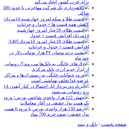
برای غرب کشور ایجاد می‌کند
کلاهبرداری یک شرکت مهاجرتی با حدود 300
شاکی
قیمت طلا و سکه امروز چهارشنبه 14مرداد/
کاهش همه قیمت ها + جدول و جزئیات
قیمت طلای 18عیار امروز چهارشنبه
14مرداد/ افزایش قیمت + جدول
قیمت طلای 18عیار امروز 14مرداد 1405/
افزایش قیمت + جدول و جزئیات
پشت پرده نوسان ۴۴ هزار تومانی دلار در
چند ماه
دلارهای خانگی به بانک‌ها می‌روند؟/ رونمایی
از ابزار جدید ارزی بانک مرکزی
ورود حیوانات خانگی به رستوران‌ها و مراکز
عرضه غذا تخلف بهداشتی است
ایرپاد دوربین‌دار اپل احتمالا در کنار آیفون ۱۸
پرو رونمایی می‌شود
جهش 122 هزار واحدی شاخص بورس؛ ورود
یک همت پول حقیقی در آغاز معاملات
رشد 130 هزار واحدی بورس با ورود 6 همت
پول حقیقی/ صف خرید 700 نماد
صفحه نخست
/
بانک و بیمه