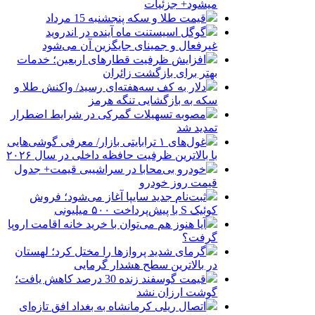
میشود+ جزئیات
قیمت طلا و سکه پنجشنبه 15 مرداد
گوگل اسیستنت ماه آینده در اندروید
غیرفعال و جمینای جایگزین آن می‌شود
افزایش ظرفیت قطارهای اربعین؛ خدمات
بهتر برای بازگشت زائران
دلار به کف سه‌هفته‌ای رسید/ واکنش طلا و
سکه به بازگشایی تنگه هرمز
مصوبه تسهیلات گمرکی در شرایط اضطرار
تمدید شد
غول‌های ۱ ترابایتی بازار/ معرفی گوشی‌هایی
با بالاترین ظرفیت حافظه داخلی در سال ۲۰۲۶
خودرو بی‌محابا در سراشیبی قیمت+ جدول
قیمت روز خودرو
ثبت‌نام جدید سایپا آغاز می‌شود؛ فروش
کوئیک S با پیش‌پرداخت ۵۰۰ میلیونی
آیا هنوز هم می‌توان با خرید خانه اقامت اروپا
گرفت؟
گرمای شدید پروازها را مختل کرد؛ لهستان
در بالاترین سطح هشدار گرمایی
قیمت گوسفند زنده 30 درصد کاهش یافت؛
گوشت ارزان نشد
اتصال ریلی کرمانشاه به بغداد افق تازه‌ای