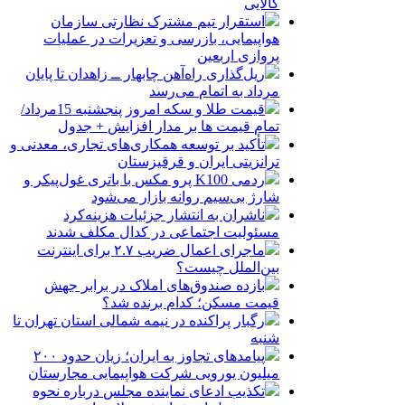
کالایی
استقرار تیم مشترک نظارتی سازمان
هواپیمایی، بازرسی و تعزیرات در عملیات
پروازی اربعین
ریل‌گذاری راه‌آهن چابهار ــ زاهدان تا پایان
مرداد به اتمام می‌رسد
قیمت طلا و سکه امروز پنجشنبه 15مرداد/
تمام قیمت ها بر مدار افزایش + جدول
تأکید بر توسعه همکاری‌های تجاری، معدنی و
ترانزیتی ایران و قرقیزستان
ردمی K100 پرو مکس با باتری غول‌پیکر و
شارژ بی‌سیم روانه بازار می‌شود
ناشران به انتشار جزئیات هزینه‌کرد
مسئولیت اجتماعی در کدال مکلف شدند
ماجرای اعمال ضریب ۲.۷ برای اینترنت
بین‌الملل چیست؟
بازده صندوق‌های املاک در برابر جهش
قیمت مسکن؛ کدام برنده شد؟
رگبار پراکنده در نیمه شمالی استان تهران تا
شنبه
پیامدهای تجاوز به ایران؛ زیان حدود ۲۰۰
میلیون یورویی شرکت هواپیمایی مجارستان
تکذیب ادعای نماینده مجلس درباره نحوه