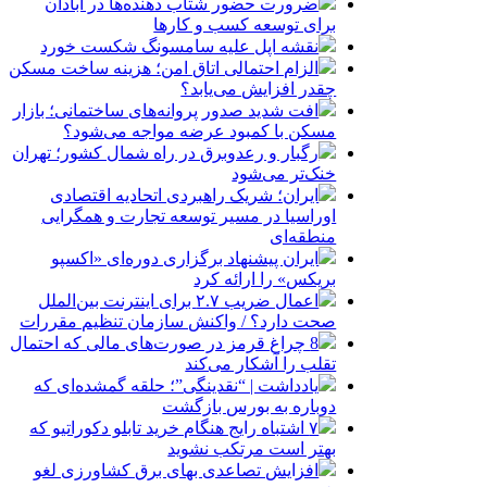
ضرورت حضور شتاب ‌دهنده‌ها در آبادان
برای توسعه کسب‌ و کارها
نقشه اپل علیه سامسونگ شکست خورد
الزام احتمالی اتاق امن؛ هزینه ساخت مسکن
چقدر افزایش می‌یابد؟
افت شدید صدور پروانه‌های ساختمانی؛ بازار
مسکن با کمبود عرضه مواجه می‌شود؟
رگبار و رعدوبرق در راه شمال کشور؛ تهران
خنک‌تر می‌شود
ایران؛ شریک راهبردی اتحادیه اقتصادی
اوراسیا در مسیر توسعه تجارت و همگرایی
منطقه‌ای
ایران پیشنهاد برگزاری دوره‌ای «اکسپو
بریکس» را ارائه کرد
اعمال ضریب ۲.۷ برای اینترنت بین‌الملل
صحت دارد؟ / واکنش سازمان تنظیم مقررات
8 چراغ قرمز در صورت‌های مالی که احتمال
تقلب را آشکار می‌کند
یادداشت | “نقدینگی”؛ حلقه گمشده‌ای که
دوباره به بورس بازگشت
۷ اشتباه رایج هنگام خرید تابلو دکوراتیو که
بهتر است مرتکب نشوید
افزایش تصاعدی بهای برق کشاورزی لغو