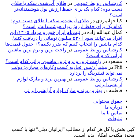
کارشناس روابط عمومی
در
طلای آب‌شده، سکه یا طلای
دست دوم؛ کدام یک برای حفظ ارزش پول هوشمندانه‌تر
است؟
کیا جهانمردی
در
طلای آب‌شده، سکه یا طلای دست دوم؛
کدام یک برای حفظ ارزش پول هوشمندانه‌تر است؟
کمال عبدالله زاده
در
ثبت‌نام ایران‌خودرو مرداد ۱۴۰۵/ این
افراد می‌توانند سود ا ۵۳۰ میلیون تومانی را دریافت کنند/
کدام ماشین را انتخاب کنیم که ضرر نکنیم؟+ جدول قیمت‌ها
کارشناس روابط عمومی
در
راحت ترین و نرم ترین ماشین
ایرانی کدام است؟
مسعود
در
راحت ترین و نرم ترین ماشین ایرانی کدام است؟
Fhfi
در
ببینید| ٰرئیس اتحادیه کسب‌وکارهای مجازی: دولت
نمی‌تواند فیلترینگ را بردارد
کارشناس روابط عمومی
در
بهترین برند و مارک لوازم
آرایشی ایرانی
فاطمه
در
بهترین برند و مارک لوازم آرایشی ایرانی
حقوق محتوایی
درباره ما
تماس با ما
تبلیغات
کپی بخش یا کل هر کدام از مطالب "ایرانیان دیلی" تنها با کسب
مجوز مکتوب امکان پذیر است.