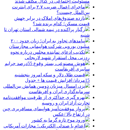
مسئولیت اجتماعی در کدال مکلف شدند
ماجرای اعمال ضریب ۲.۷ برای اینترنت
بین‌الملل چیست؟
بازده صندوق‌های املاک در برابر جهش
قیمت مسکن؛ کدام برنده شد؟
رگبار پراکنده در نیمه شمالی استان تهران تا
شنبه
پیامدهای تجاوز به ایران؛ زیان حدود ۲۰۰
میلیون یورویی شرکت هواپیمایی مجارستان
تکذیب ادعای نماینده مجلس درباره نحوه
ردزنی محل استقرار شهید لاریجانی
هوش مصنوعی، بستر وقوع 55درصد جرایم
سایبری آفریقاست
قیمت طلا، دلار و سکه امروز پنجشنبه
15مرداد/ افزایش قیمت ها + جدول
یزد، امسال میزبان دومین همایش بین‌المللی
سرمایه‌گذاری ایران و آفریقاست
بهره گیری حداکثری از ظرفیت موافقت‌نامه
تجارت آزاد ایران و روسیه
پرواز موفقیت‌آمیز هواپیمای مسافربری چین
در ارتفاع بالا /عکس
ورود موج تازه گرما به کشور
اعدام با صندلی الکتریکی؛ مجازات آمریکایی