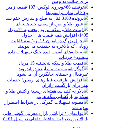
برای خیانت به وطن
توقیف 86خودروی لوکس، 187 قطعه زمین
و 86 آپارتمان تراستی‌ها
پرونده 3100 قتل به صلح و سازش ختم شد
عبور طلا و نقره از سقف چند هفته‌ای
قیمت طلا و سکه امروز پنجشنبه 15مرداد
1405/ افزایش همه قیمت ها + جدول
تحول بزرگ در آیفون ۱۸ پرو/ سه قابلیت
رویایی که بالاخره به حقیقت می‌پیوندند
به خانه‌های آسیب دیده جنگ تسهیلات داده
میشود+ جزئیات
قیمت طلا و سکه پنجشنبه 15 مرداد
گوگل اسیستنت ماه آینده در اندروید
غیرفعال و جمینای جایگزین آن می‌شود
افزایش ظرفیت قطارهای اربعین؛ خدمات
بهتر برای بازگشت زائران
دلار به کف سه‌هفته‌ای رسید/ واکنش طلا و
سکه به بازگشایی تنگه هرمز
مصوبه تسهیلات گمرکی در شرایط اضطرار
تمدید شد
غول‌های ۱ ترابایتی بازار/ معرفی گوشی‌هایی
با بالاترین ظرفیت حافظه داخلی در سال ۲۰۲۶