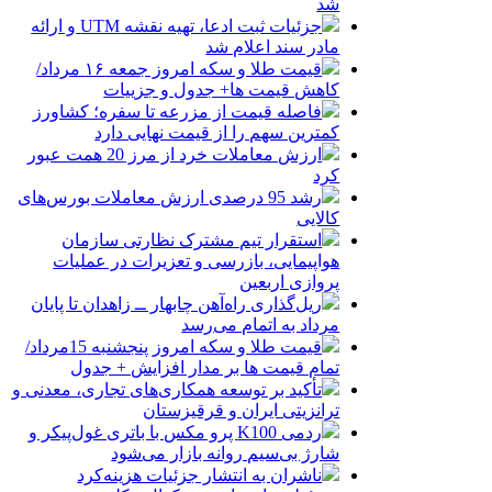
شد
جزئیات ثبت ادعا، تهیه نقشه UTM و ارائه
مادر سند اعلام شد
قیمت طلا و سکه امروز جمعه ۱۶ مرداد/
کاهش قیمت ها+ جدول و جزییات
فاصله قیمت از مزرعه تا سفره؛ کشاورز
کمترین سهم را از قیمت نهایی دارد
ارزش معاملات خرد از مرز 20 همت عبور
کرد
رشد 95 درصدی ارزش معاملات بورس‌های
کالایی
استقرار تیم مشترک نظارتی سازمان
هواپیمایی، بازرسی و تعزیرات در عملیات
پروازی اربعین
ریل‌گذاری راه‌آهن چابهار ــ زاهدان تا پایان
مرداد به اتمام می‌رسد
قیمت طلا و سکه امروز پنجشنبه 15مرداد/
تمام قیمت ها بر مدار افزایش + جدول
تأکید بر توسعه همکاری‌های تجاری، معدنی و
ترانزیتی ایران و قرقیزستان
ردمی K100 پرو مکس با باتری غول‌پیکر و
شارژ بی‌سیم روانه بازار می‌شود
ناشران به انتشار جزئیات هزینه‌کرد