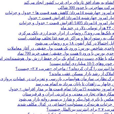
شاه به بغداد افق تازه‌ای برای غرب کشور ایجاد می‌کند
 مهاجرتی با حدود 300 شاکی
داد/ کاهش همه قیمت ها + جدول و جزئیات
 ماه
 بانک‌ها می‌روند؟/ رونمایی از ابزار جدید ارزی بانک مرکزی
نگی به رستوران‌ها و مراکز عرضه غذا تخلف بهداشتی است
الا در کنار آیفون ۱۸ پرو رونمایی می‌شود
که یا طلای دست دوم؛ کدام یک برای حفظ ارزش پول هوشمندانه‌تر 
 میلیاردی آماده نیست!
ا اینترنت را گران کرده‌اند؟ / ماجرای «ضریب ۲.۷» چیست؟
ملاک از رشد بازار مسکن عقب ماندند؟
رک نظارتی سازمان هواپیمایی، بازرسی و تعزیرات در عملیات پروازی 
 چابهار ــ زاهدان تا پایان مرداد به اتمام می‌رسد
/ تمام قیمت ها بر مدار افزایش + جدول
مکاری‌های تجاری، معدنی و ترانزیتی ایران و قرقیزستان
ر جزئیات هزینه‌کرد مسئولیت اجتماعی در کدال مکلف شدند
ن‌الملل چیست؟