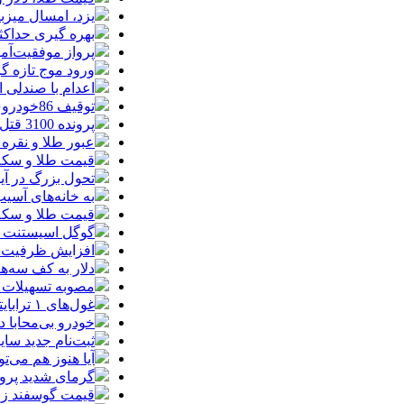
یزد، امسال میزب
بهره گیری حداکث
پرواز موفقیت‌آم
ورود موج تازه گ
اعدام با صندلی 
توقیف 86خودروی لوکس، 187 قطعه زمین و 86 آپارتمان تراستی‌ها
پرونده 3100 قتل به صلح و سازش ختم شد
عبور طلا و نقره
قیمت طلا و سکه امروز پنجشنبه 15مرد
تحول بزرگ در آیفون ۱۸ پرو/ سه قابلیت رویایی که بالاخره به 
به خانه‌های آسی
قیمت طلا و سکه پنجش
گوگل اسیستنت ما
افزایش ظرفیت ق
دلار به کف سه‌ه
مصوبه تسهیلات 
غول‌های ۱ ترابایتی بازار/ معرفی گوشی‌هایی با بالاترین ظرفیت حافظه داخلی در سال ۲۰۲۶
خودرو بی‌محابا
ثبت‌نام جدید سایپا آغاز م
آیا هنوز هم می‌ت
گرمای شدید پروا
قیمت گوسفند زنده 30 درصد کاهش یافت؛ گوشت ا