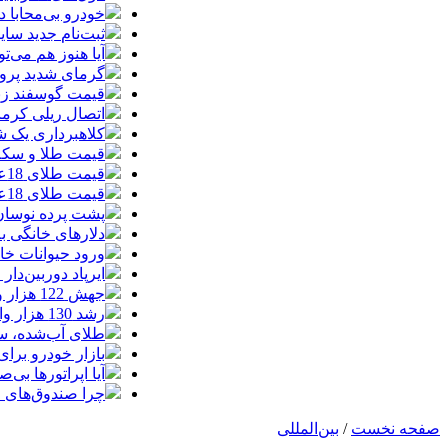
خودرو بی‌محابا
ثبت‌نام جدید سایپا آغاز م
آیا هنوز هم می‌ت
گرمای شدید پروا
قیمت گوسفند زنده 30 درصد کاهش یافت؛ گوشت ا
اتصال ریلی کرمان
کلاهبرداری یک شرکت
قیمت طلا و سکه امروز چهارشنبه 14مر
قیمت طلای 18عیار امروز چهارشنبه 14مرداد/ افزایش قیمت + جدول
قیمت طلای 18عیار امروز 14مرداد 1405/ افزایش قیمت + جدول و جزئیات
پشت پرده نوسان ۴۴ هزار تومانی دلار در چند
دلارهای خانگی به
ورود حیوانات خا
ایرپاد دوربین‌دار اپل احتم
جهش 122 هزار واحدی شاخص بورس؛ ورود یک همت پول حقیقی در آغاز معاملات
رشد 130 هزار واحدی بورس با ورود 6 همت پول حقیقی/ صف خرید 700 نماد
طلای آب‌شده، س
بازار خودرو برای خودروهای 5-10
آیا اپراتورها بی‌صد
چرا صندوق‌های ا
صفحه نخست
/
بین‌المللی