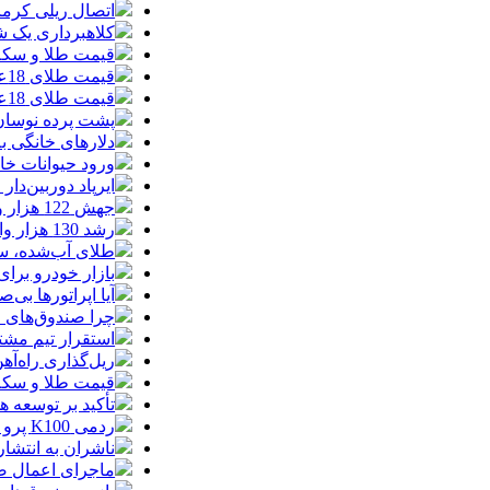
اتصال ریلی کرمان
کلاهبرداری یک شرکت
قیمت طلا و سکه امروز چهارشنبه 14مر
قیمت طلای 18عیار امروز چهارشنبه 14مرداد/ افزایش قیمت + جدول
قیمت طلای 18عیار امروز 14مرداد 1405/ افزایش قیمت + جدول و جزئیات
پشت پرده نوسان ۴۴ هزار تومانی دلار در چند
دلارهای خانگی به
ورود حیوانات خا
ایرپاد دوربین‌دار اپل احتم
جهش 122 هزار واحدی شاخص بورس؛ ورود یک همت پول حقیقی در آغاز معاملات
رشد 130 هزار واحدی بورس با ورود 6 همت پول حقیقی/ صف خرید 700 نماد
طلای آب‌شده، س
بازار خودرو برای خودروهای 5-10
آیا اپراتورها بی‌صد
چرا صندوق‌های ا
استقرار تیم مشت
ریل‌گذاری راه‌آهن
قیمت طلا و سکه امروز پنجشنبه 15مرداد
تأکید بر توسعه ه
ردمی K100 پرو مکس با باتری غول‌پیکر و شارژ بی‌سیم روانه بازار می‌شود
ناشران به انتشا
ماجرای اعمال ضریب ۲.۷ برای اینترنت بی