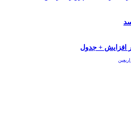
سد
اربعین