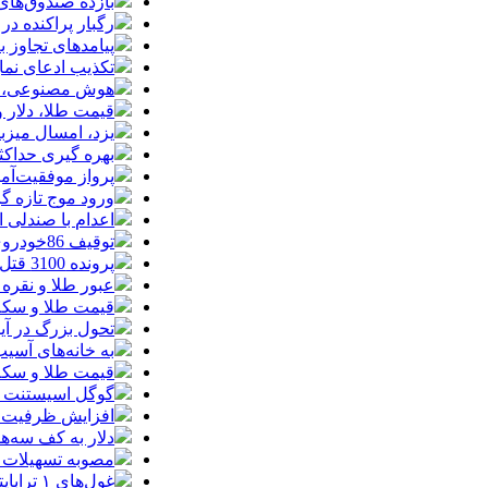
بازده صندوق‌های
رگبار پراکنده در
پیامدهای تجاوز به ایران؛ زیان حدود 
تکذیب ادعای نما
هوش مصنوعی، بستر وقوع 55درصد 
قیمت طلا، دلار و سکه امروز پ
یزد، امسال میزب
بهره گیری حداکث
پرواز موفقیت‌آم
ورود موج تازه گ
اعدام با صندلی 
توقیف 86خودروی لوکس، 187 قطعه زمین و 86 آپارتمان تراستی‌ها
پرونده 3100 قتل به صلح و سازش ختم شد
عبور طلا و نقره
قیمت طلا و سکه امروز پنجشنبه 15مرد
تحول بزرگ در آیفون ۱۸ پرو/ سه قابلیت رویایی که بالاخره به 
به خانه‌های آسی
قیمت طلا و سکه پنجش
گوگل اسیستنت ما
افزایش ظرفیت ق
دلار به کف سه‌ه
مصوبه تسهیلات 
غول‌های ۱ ترابایتی بازار/ معرفی گوشی‌هایی با بالاترین ظرفیت حافظه داخلی در سال ۲۰۲۶