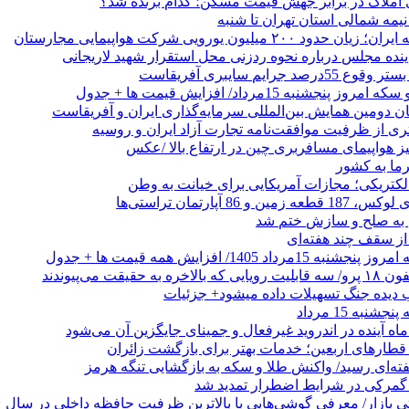
 املاک در برابر جهش قیمت مسکن؛ کدام برنده شد؟
 نیمه شمالی استان تهران تا شنبه
۲۰۰ میلیون یورویی شرکت هواپیمایی مجارستان
ینده مجلس درباره نحوه ردزنی محل استقرار شهید لاریجانی
جرایم سایبری آفریقاست
نجشنبه 15مرداد/ افزایش قیمت ها + جدول
ان دومین همایش بین‌المللی سرمایه‌گذاری ایران و آفریقاست
ری از ظرفیت موافقت‌نامه تجارت آزاد ایران و روسیه
یز هواپیمای مسافربری چین در ارتفاع بالا /عکس
رما به کشور
الکتریکی؛ مجازات آمریکایی برای خیانت به وطن
 از سقف چند هفته‌ای
اد 1405/ افزایش همه قیمت ها + جدول
حقیقت می‌پیوندند
ب دیده جنگ تسهیلات داده میشود+ جزئیات
نبه 15 مرداد
ه آینده در اندروید غیرفعال و جمینای جایگزین آن می‌شود
طارهای اربعین؛ خدمات بهتر برای بازگشت زائران
فته‌ای رسید/ واکنش طلا و سکه به بازگشایی تنگه هرمز
گمرکی در شرایط اضطرار تمدید شد