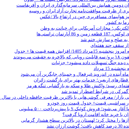
ان دومین همایش بین‌المللی سرمایه‌گذاری ایران و آفریقاست
ری از ظرفیت موافقت‌نامه تجارت آزاد ایران و روسیه
یز هواپیمای مسافربری چین در ارتفاع بالا /عکس
رما به کشور
الکتریکی؛ مجازات آمریکایی برای خیانت به وطن
 از سقف چند هفته‌ای
اد 1405/ افزایش همه قیمت ها + جدول
حقیقت می‌پیوندند
ب دیده جنگ تسهیلات داده میشود+ جزئیات
نبه 15 مرداد
ه آینده در اندروید غیرفعال و جمینای جایگزین آن می‌شود
طارهای اربعین؛ خدمات بهتر برای بازگشت زائران
فته‌ای رسید/ واکنش طلا و سکه به بازگشایی تنگه هرمز
گمرکی در شرایط اضطرار تمدید شد
 در سراشیبی قیمت+ جدول قیمت روز خودرو
ی‌شود؛ فروش کوئیک S با پیش‌پرداخت ۵۰۰ میلیونی
وان با خرید خانه اقامت اروپا گرفت؟
زها را مختل کرد؛ لهستان در بالاترین سطح هشدار گرمایی
رزان نشد