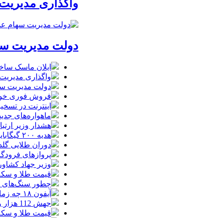
واگذاری مدیریت
دولت مدیریت سها
ایلان ماسک ساخت
واگذاری مدیریت
دولت مدیریت سها
فروش فوری خودروهای وارداتی م
اینترنت در تسخیر ربات‌ها / ترافیک
ماهواره‌های جدید استارل
هشدار وزیر ارتبا
هدیه ۲۰۰ گیگابایتی دولت برای خبرنگاران ایرانسلی
دوران طلایی گلدن
پروازهای فرودگا
وزیر جهاد کشاور
قیمت طلا و سکه امروز یکشنبه 18م
چطور سنگ‌های قدی
آیفون ۱۸ چه زمانی معرفی می‌شود؟ / آنچه درباره گوشی جدید اپل می‌دانیم
جهش 112 هزار واحدی شاخص بورس در دقایق ابتدایی معاملات امروز
قیمت طلا و سکه یکشنبه 8