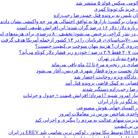
ی میکس فولد ۵ منتشر شد
هان پلیس به پرونده قتل حمیدرضا رجب‌زاده
صد گران شده؛ این افزایش طبیعی است
 کراچی ترخیص می‌شود| تخفیف ۸۰ درصدی برای هزینه‌های انبارداری
ای»، قربانیان را در ۱۳ کشور ازجمله آمریکا هدف گرفت
خودروی گران؟ هزینه پنهان سوخت بی‌کیفیت چیست؟
وع تندباد در تهران
زنجیره مرغ تا 22 ماه باقی می‌ماند
فاز نخست پروژه قطار شهری فردیس، آغاز می‌شود
 دادگاه ویژه روحانیت احضار شد
ضایی به کمک قاضی پرونده قتل آمد
 لگو در بازار ایران
 المپیاد جهانی هوش مصنوعی
یریت سهام عدالت به مردم را پیگیری و اجرایی کند
ین بی‌کیفیت