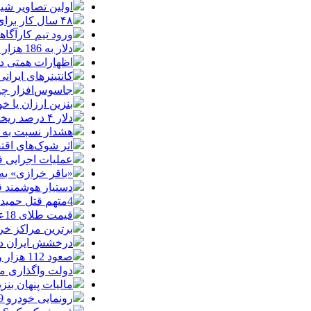
اولین تصاویر شیائوم
۴۸ سال کار برای خرید یک تویوتا کمری
ورود تیم کارآگا
دلار به 186 هزار تومان برگشت/ بازارها به توافق احتمالی هرمز چه واکنشی نشان دادند؟
اظهارات همتی درباره دلار/ دلار ۱۶ در
کانتینرهای ایرانی در بندر
جاسوس‌افزار چینی «لایت‌اسپ
بنزین ارزان یا 
دلار ۴ درصد ریخت، ۲۰۷ فقط ۲.۹ درصد / خودرو زیر فشار دلار کوتاه می‌آید؟
هشدار نسبت به وف
اثر شوک‌های اقتصادی در 
عملیات اجرایی 
«باقر خرازی» به
دستیار هوشمند ق
4متهم قتل حمیدرضا رجب‌زاده دستگیر شدند
قیمت طلای 18عیار امروز شنبه 17مرداد/ افزایش قیمت + جدول و جزئیات
برترین مراکز خرید
درخشش ایران در
صعود 112 هزار واحدی شاخص بورس در معاملات امروز
دولت واگذاری مد
مالیات پنهان بنز
رونمایی خودرو IM LS9 توسط نیکا موتور ، لوکس ترین شاسی بلند EREV در ایران