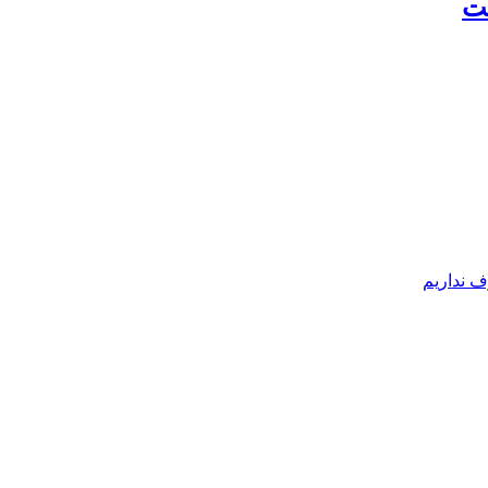
لت
ف نداریم