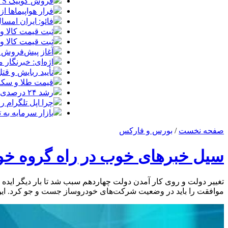
فروش کوییک S سایپا از امروز آغاز شد؛ جزئیات ثبت‌نام و شرایط
فرار هواپیماها ا
فائو: ایران امسال بیشتر از
ثبت قیمت کالا و خدمات
ثبت قیمت کالا و خدمات
آغاز پیش‌فروش ب
اژه‌ای: خبرنگار
تأیید ربایش و ق
قیمت طلا و سکه امروز شنبه 17مرداد/ افز
رشد ۲۴ درصدی صدور کارت‌های بازرگانی در گرگان
چرا اپل تلگرام ر
بازار سرمایه به ت
صفحه نخست
/
بورس و فارکس
سیل خبرهای خوب در راه گروه خو
تغییر دولت و روی کار آمدن دولت چهاردهم سبب شد تا بار دیگر ای
موافقت را باید در وضعیت شرکت‌های خودروساز جست و جو کرد. این خ