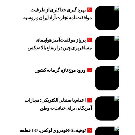
بهره گیری حداکثری از ظرفیت
موافقت‌نامه تجارت آزاد ایران و روسیه
پرواز موفقیت‌آمیز هواپیمای
مسافربری چین در ارتفاع بالا /عکس
ورود موج تازه گرما به کشور
اعدام با صندلی الکتریکی؛ مجازات
آمریکایی برای خیانت به وطن
توقیف 86خودروی لوکس، 187 قطعه