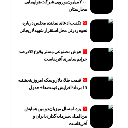
۲۰۰ میلیون یورویی شرکت هواپیمایی
مجارستان
تکذیب ادعای نماینده مجلس درباره
نحوه ردزنی محل استقرار شهید لاریجانی
هوش مصنوعی، بستر وقوع 55درصد
جرایم سایبری آفریقاست
قیمت طلا، دلار و سکه امروز پنجشنبه
15مرداد/ افزایش قیمت ها + جدول
یزد، امسال میزبان دومین همایش
بین‌المللی سرمایه‌گذاری ایران و
آفریقاست