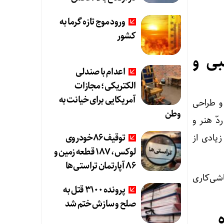
ورود موج تازه گرما به
کشور
بی و
اعدام با صندلی
الکتریکی؛ مجازات
آمریکایی برای خیانت به
و طراحی
وطن
ّ هنر و
توقیف 86خودروی
یادی از
لوکس، 187 قطعه زمین و
86 آپارتمان تراستی‌ها
اشی‌کاری
پرونده 3100 قتل به
صلح و سازش ختم شد