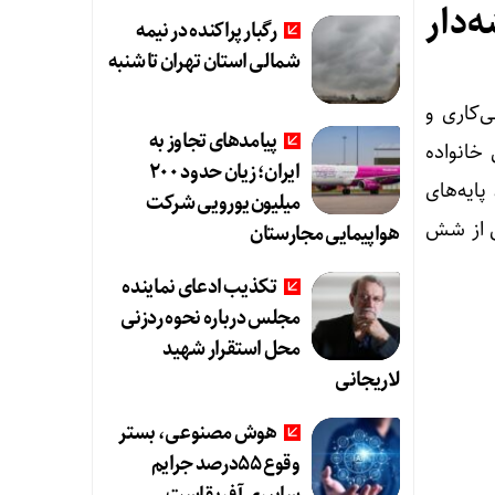
‌دار
رگبار پراکنده در نیمه
شمالی استان تهران تا شنبه
کاشی‌کاری و
پیامدهای تجاوز به
 خانواده
ایران؛ زیان حدود ۲۰۰
ایه‌های
میلیون یورویی شرکت
ش از شش
هواپیمایی مجارستان
تکذیب ادعای نماینده
مجلس درباره نحوه ردزنی
محل استقرار شهید
لاریجانی
هوش مصنوعی، بستر
وقوع 55درصد جرایم