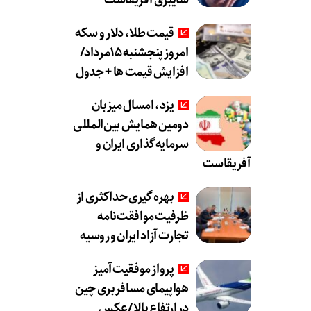
سایبری آفریقاست
قیمت طلا، دلار و سکه
امروز پنجشنبه 15مرداد/
افزایش قیمت ها + جدول
یزد، امسال میزبان
دومین همایش بین‌المللی
سرمایه‌گذاری ایران و
آفریقاست
بهره گیری حداکثری از
ظرفیت موافقت‌نامه
تجارت آزاد ایران و روسیه
پرواز موفقیت‌آمیز
هواپیمای مسافربری چین
در ارتفاع بالا /عکس