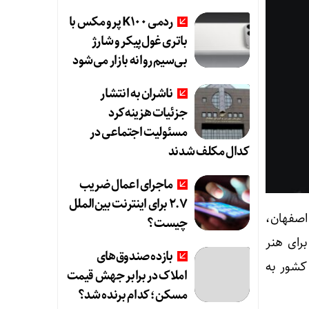
ردمی K100 پرو مکس با
باتری غول‌پیکر و شارژ
بی‌سیم روانه بازار می‌شود
ناشران به انتشار
جزئیات هزینه‌کرد
مسئولیت اجتماعی در
کدال مکلف شدند
ماجرای اعمال ضریب
۲.۷ برای اینترنت بین‌الملل
اصفهان،
چیست؟
یق برای هنر
بازده صندوق‌های
کشور به
املاک در برابر جهش قیمت
مسکن؛ کدام برنده شد؟