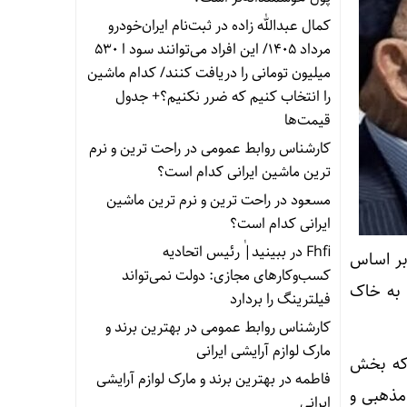
کمال عبدالله زاده
در
ثبت‌نام ایران‌خودرو
مرداد ۱۴۰۵/ این افراد می‌توانند سود ا ۵۳۰
میلیون تومانی را دریافت کنند/ کدام ماشین
را انتخاب کنیم که ضرر نکنیم؟+ جدول
قیمت‌ها
کارشناس روابط عمومی
در
راحت ترین و نرم
ترین ماشین ایرانی کدام است؟
مسعود
در
راحت ترین و نرم ترین ماشین
ایرانی کدام است؟
Fhfi
در
ببینید| ٰرئیس اتحادیه
 بر اساس
کسب‌وکارهای مجازی: دولت نمی‌تواند
وران باغ رضوان به خاک
فیلترینگ را بردارد
کارشناس روابط عمومی
در
بهترین برند و
مارک لوازم آرایشی ایرانی
 که بخش
فاطمه
در
بهترین برند و مارک لوازم آرایشی
مذهبی و
ایرانی