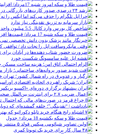
قیمت طلا و سکه امروز شنبه 17مرداد/ افزایش همه قیمت ها + جدول و جزئیات
رشد ۲۴ درصدی صدور کارت‌های بازرگانی در گرگان
چرا اپل تلگرام را حذف می‌کند اما ایکس را نه؟
بازار سرمایه به تزریق نقدینگی نیاز ندارد
شاخص کل بورس وارد کانال 5.5 میلیون واحد شد
قیمت طلا و سکه شنبه 17 مرداد/ قیمت‌ها افزایشی
خبرنگار مانند پزشک بدون دانش تخصصی نمی‌تو
وقتی مایکروسافت اپل را نجات داد / توافقی 
ضرورت حضور شتاب ‌دهنده‌ها در آبادان برای 
نقشه اپل علیه سامسونگ شکست خورد
الزام احتمالی اتاق امن؛ هزینه ساخت مسکن چ
افت شدید صدور پروانه‌های ساختمانی؛ بازار
رگبار و رعدوبرق در راه شمال کشور؛ تهران خ
ایران؛ شریک راهبردی اتحادیه اقتصادی اوراس
ایران پیشنهاد برگزاری دوره‌ای «اکسپو بریکس» 
اعمال ضریب ۲.۷ برای اینترنت بین‌الملل صحت دارد؟ / واکنش سازمان تنظیم مقررات
8 چراغ قرمز در صورت‌های مالی که احتمال تقلب را آشکار می‌کند
یادداشت | “نقدینگی”؛ حلقه گمشده‌ای که دوب
۷ اشتباه رایج هنگام خرید تابلو دکوراتیو که بهتر است مرتکب نشوید
قیمت طلا و سکه یکشنبه 18 مرداد+ جدول
اولین تصاویر شیائومی میکس فولد ۵ منتشر شد
۴۸ سال کار برای خرید یک تویوتا کمری