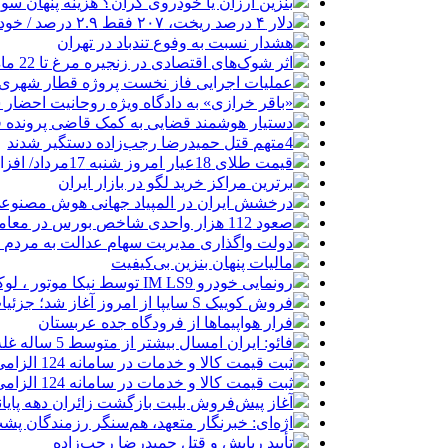
بنزین ارزان یا خودروی گران؟ هزینه پنهان 
دلار ۴ درصد ریخت، ۲۰۷ فقط ۲.۹ درصد / خودرو زیر فشار دلار کوتاه می‌آید؟
هشدار نسبت به وفوع تندباد در تهران
اثر شوک‌های اقتصادی در زنجیره مرغ تا 22 ماه باقی می‌ماند
عملیات اجرایی فاز نخست پروژه قطار شهری 
«باقر خرازی» به دادگاه ویژه روحانیت احضار 
دستیار هوشمند قضایی به کمک قاضی پرونده ق
4متهم قتل حمیدرضا رجب‌زاده دستگیر شدند
قیمت طلای 18عیار امروز شنبه 17مرداد/ افزایش قیمت + جدول و جزئیات
برترین مراکز خرید لگو در بازار ایران
درخشش ایران در المپیاد جهانی هوش مصنوع
صعود 112 هزار واحدی شاخص بورس در معاملات امروز
دولت واگذاری مدیریت سهام عدالت به مردم را
مالیات پنهان بنزین بی‌کیفیت
رونمایی خودرو IM LS9 توسط نیکا موتور ، لوکس ترین شاسی بلند EREV در ایران
فروش کوییک S سایپا از امروز آغاز شد؛ جزئیات ثبت‌نام و شرایط
فرار هواپیماها از فرودگاه جده عربستان
فائو: ایران امسال بیشتر از متوسط 5 ساله غله تولید می‌کند
ثبت قیمت کالا و خدمات در سامانه 124 الزامی شد
ثبت قیمت کالا و خدمات در سامانه 124 الزامی شد
آغاز پیش‌فروش بلیت بازگشت زائران دهه پایا
اژه‌ای: خبرنگار متعهد، هم‌سنگر رزمندگان پش
تأیید ربایش و قتل حمیدرضا رجب‌زاده