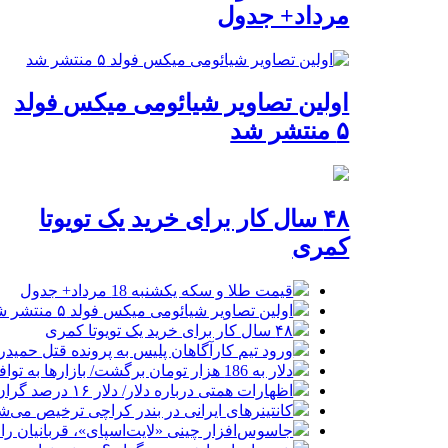
مرداد+ جدول
اولین تصاویر شیائومی میکس فولد
۵ منتشر شد
۴۸ سال کار برای خرید یک تویوتا
کمری
قیمت طلا و سکه یکشنبه 18 مرداد+ جدول
اولین تصاویر شیائومی میکس فولد ۵ منتشر شد
۴۸ سال کار برای خرید یک تویوتا کمری
ورود تیم کارآگاهان پلیس به پرونده قتل حمید
دلار به 186 هزار تومان برگشت/ بازارها به توافق احتمالی هرمز چه واکنشی نشان دادند؟
اظهارات همتی درباره دلار/ دلار ۱۶ درصد گران شده؛ این افزایش طبیعی است
کانتینرهای ایرانی در بندر کراچی ترخیص می‌شود| تخفیف ۸۰ درصدی برای هزی
جاسوس‌افزار چینی «لایت‌اسپای»، قربانیان را در ۱۳ کشور ازجمله آمریکا هدف