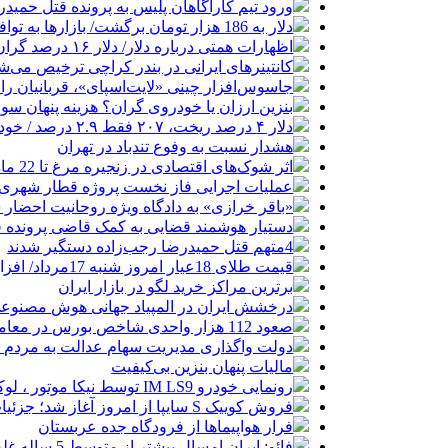
ورود تیم کارآگاهان پلیس به پرونده قتل حمید
دلار به 186 هزار تومان برگشت/ بازارها به توافق احتمالی هرمز چه واکنشی نشان دادند؟
اظهارات همتی درباره دلار/ دلار ۱۶ درصد گران شده؛ این افزایش طبیعی است
کانتینرهای ایرانی در بندر کراچی ترخیص می‌شود| تخفیف ۸۰ درصدی برای هزی
جاسوس‌افزار چینی «لایت‌اسپای»، قربانیان را در ۱۳ کشور ازجمله آمریکا هدف
بنزین ارزان یا خودروی گران؟ هزینه پنهان 
دلار ۴ درصد ریخت، ۲۰۷ فقط ۲.۹ درصد / خودرو زیر فشار دلار کوتاه می‌آید؟
هشدار نسبت به وفوع تندباد در تهران
اثر شوک‌های اقتصادی در زنجیره مرغ تا 22 ماه باقی می‌ماند
عملیات اجرایی فاز نخست پروژه قطار شهری 
«باقر خرازی» به دادگاه ویژه روحانیت احضار 
دستیار هوشمند قضایی به کمک قاضی پرونده ق
4متهم قتل حمیدرضا رجب‌زاده دستگیر شدند
قیمت طلای 18عیار امروز شنبه 17مرداد/ افزایش قیمت + جدول و جزئیات
برترین مراکز خرید لگو در بازار ایران
درخشش ایران در المپیاد جهانی هوش مصنوع
صعود 112 هزار واحدی شاخص بورس در معاملات امروز
دولت واگذاری مدیریت سهام عدالت به مردم را
مالیات پنهان بنزین بی‌کیفیت
رونمایی خودرو IM LS9 توسط نیکا موتور ، لوکس ترین شاسی بلند EREV در ایران
فروش کوییک S سایپا از امروز آغاز شد؛ جزئیات ثبت‌نام و شرایط
فرار هواپیماها از فرودگاه جده عربستان
فائو: ایران امسال بیشتر از متوسط 5 ساله غله تولید می‌کند