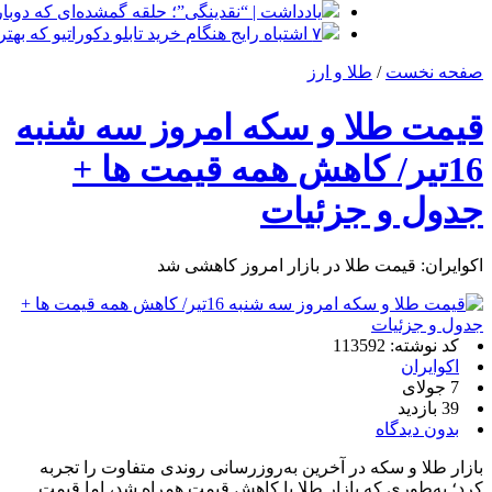
یادداشت | “نقدینگی”؛ حلقه گمشده‌ای که دوب
۷ اشتباه رایج هنگام خرید تابلو دکوراتیو که بهتر است مرتکب نشوید
صفحه نخست
/
طلا و ارز
قیمت طلا و سکه امروز سه شنبه
16تیر/ کاهش همه قیمت ها +
جدول و جزئیات
اکوایران: قیمت طلا در بازار امروز کاهشی شد
کد نوشته: 113592
اکوایران
7 جولای
39 بازدید
بدون دیدگاه
بازار طلا و سکه در آخرین به‌روزرسانی روندی متفاوت را تجربه
کرد؛ به‌طوری که بازار طلا با کاهش قیمت همراه شد، اما قیمت