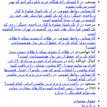
یوسفی
در
۷ اشتباه رایج هنگام خرید تابلو دکوراتیو که بهتر
است مرتکب نشوید
کارشناس روابط عمومی
در
از یک پاساژ شلوغ تا کنار
دریاچه‌ی چیتگر؛ ردی که یک کفش غول‌پیکر طی چند روز
گذشته در تهران به‌جا گذاشته است
مرضیه
در
از یک پاساژ شلوغ تا کنار دریاچه‌ی چیتگر؛ ردی که
یک کفش غول‌پیکر طی چند روز گذشته در تهران به‌جا گذاشته
است
کارشناس روابط عمومی
در
طلای آب‌شده، سکه یا طلای
دست دوم؛ کدام یک برای حفظ ارزش پول هوشمندانه‌تر
است؟
کیا جهانمردی
در
طلای آب‌شده، سکه یا طلای دست دوم؛
کدام یک برای حفظ ارزش پول هوشمندانه‌تر است؟
کمال عبدالله زاده
در
ثبت‌نام ایران‌خودرو مرداد ۱۴۰۵/ این
افراد می‌توانند سود ا ۵۳۰ میلیون تومانی را دریافت کنند/
کدام ماشین را انتخاب کنیم که ضرر نکنیم؟+ جدول قیمت‌ها
کارشناس روابط عمومی
در
راحت ترین و نرم ترین ماشین
ایرانی کدام است؟
مسعود
در
راحت ترین و نرم ترین ماشین ایرانی کدام است؟
Fhfi
در
ببینید| ٰرئیس اتحادیه کسب‌وکارهای مجازی: دولت
نمی‌تواند فیلترینگ را بردارد
حقوق محتوایی
درباره ما