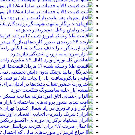
ثبت قیمت کالا و خدمات در سامانه 124 الزامی شد
ثبت قیمت کالا و خدمات در سامانه 124 الزامی شد
آغاز پیش‌فروش بلیت بازگشت زائران دهه پایا
اژه‌ای: خبرنگار متعهد، هم‌سنگر رزمندگان پش
تأیید ربایش و قتل حمیدرضا رجب‌زاده
قیمت طلا و سکه امروز شنبه 17مرداد/ افزایش همه قیمت ها + جدول و جزئیات
رشد ۲۴ درصدی صدور کارت‌های بازرگانی در گرگان
چرا اپل تلگرام را حذف می‌کند اما ایکس را نه؟
بازار سرمایه به تزریق نقدینگی نیاز ندارد
شاخص کل بورس وارد کانال 5.5 میلیون واحد شد
قیمت طلا و سکه شنبه 17 مرداد/ قیمت‌ها افزایشی
خبرنگار مانند پزشک بدون دانش تخصصی نمی‌تو
وقتی مایکروسافت اپل را نجات داد / توافقی 
ضرورت حضور شتاب ‌دهنده‌ها در آبادان برای 
نقشه اپل علیه سامسونگ شکست خورد
الزام احتمالی اتاق امن؛ هزینه ساخت مسکن چ
افت شدید صدور پروانه‌های ساختمانی؛ بازار
رگبار و رعدوبرق در راه شمال کشور؛ تهران خ
ایران؛ شریک راهبردی اتحادیه اقتصادی اوراس
ایران پیشنهاد برگزاری دوره‌ای «اکسپو بریکس» 
اعمال ضریب ۲.۷ برای اینترنت بین‌الملل صحت دارد؟ / واکنش سازمان تنظیم مقررات
8 چراغ قرمز در صورت‌های مالی که احتمال تقلب را آشکار می‌کند