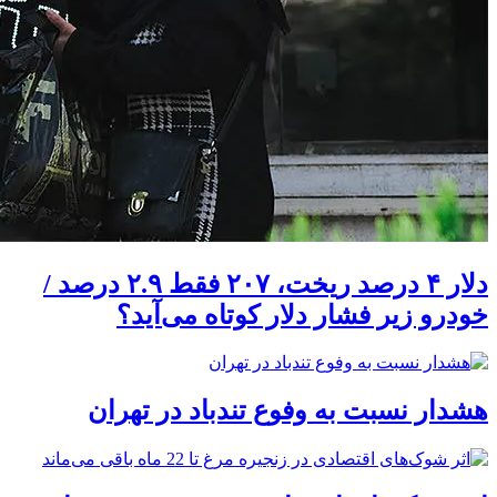
دلار ۴ درصد ریخت، ۲۰۷ فقط ۲.۹ درصد /
خودرو زیر فشار دلار کوتاه می‌آید؟
هشدار نسبت به وفوع تندباد در تهران