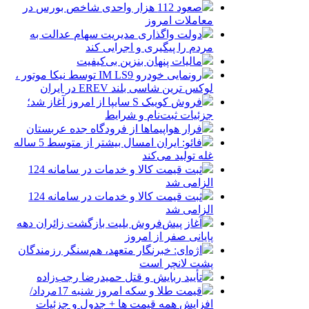
صعود 112 هزار واحدی شاخص بورس در
معاملات امروز
دولت واگذاری مدیریت سهام عدالت به
مردم را پیگیری و اجرایی کند
مالیات پنهان بنزین بی‌کیفیت
رونمایی خودرو IM LS9 توسط نیکا موتور ،
لوکس ترین شاسی بلند EREV در ایران
فروش کوییک S سایپا از امروز آغاز شد؛
جزئیات ثبت‌نام و شرایط
فرار هواپیماها از فرودگاه جده عربستان
فائو: ایران امسال بیشتر از متوسط 5 ساله
غله تولید می‌کند
ثبت قیمت کالا و خدمات در سامانه 124
الزامی شد
ثبت قیمت کالا و خدمات در سامانه 124
الزامی شد
آغاز پیش‌فروش بلیت بازگشت زائران دهه
پایانی صفر از امروز
اژه‌ای: خبرنگار متعهد، هم‌سنگر رزمندگان
پشت لانچر است
تأیید ربایش و قتل حمیدرضا رجب‌زاده
قیمت طلا و سکه امروز شنبه 17مرداد/
افزایش همه قیمت ها + جدول و جزئیات