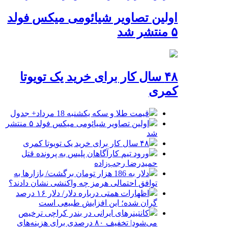
اولین تصاویر شیائومی میکس فولد
۵ منتشر شد
۴۸ سال کار برای خرید یک تویوتا
کمری
قیمت طلا و سکه یکشنبه 18 مرداد+ جدول
اولین تصاویر شیائومی میکس فولد ۵ منتشر
شد
۴۸ سال کار برای خرید یک تویوتا کمری
ورود تیم کارآگاهان پلیس به پرونده قتل
حمیدرضا رجب‌زاده
دلار به 186 هزار تومان برگشت/ بازارها به
توافق احتمالی هرمز چه واکنشی نشان دادند؟
اظهارات همتی درباره دلار/ دلار ۱۶ درصد
گران شده؛ این افزایش طبیعی است
کانتینرهای ایرانی در بندر کراچی ترخیص
می‌شود| تخفیف ۸۰ درصدی برای هزینه‌های