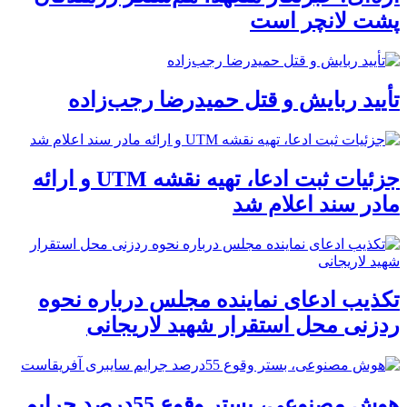
پشت لانچر است
تأیید ربایش و قتل حمیدرضا رجب‌زاده
جزئیات ثبت ادعا، تهیه نقشه UTM و ارائه
مادر سند اعلام شد
تکذیب ادعای نماینده مجلس درباره نحوه
ردزنی محل استقرار شهید لاریجانی
هوش مصنوعی، بستر وقوع 55درصد جرایم