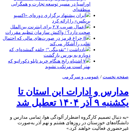
اوراسیا در مسیر توسعه تجارت و همگرایی
منطقه‌ای
ایران پیشنهاد برگزاری دوره‌ای «اکسپو
بریکس» را ارائه کرد
اعمال ضریب ۲.۷ برای اینترنت بین‌الملل
صحت دارد؟ / واکنش سازمان تنظیم مقررات
8 چراغ قرمز در صورت‌های مالی که احتمال
تقلب را آشکار می‌کند
یادداشت | “نقدینگی”؛ حلقه گمشده‌ای که
دوباره به بورس بازگشت
۷ اشتباه رایج هنگام خرید تابلو دکوراتیو که
بهتر است مرتکب نشوید
صفحه نخست
/
عمومی و سرگرمی
مدارس و ادارات این استان تا
یکشنبه ۹ آذر ۱۴۰۴ تعطیل شد
«به دنبال تصمیم کارگروه اضطرار آلودگی هوا، تمامی مدارس و
دانشگاه‌های خوزستان در روز‌های هشتم و نهم آذر به‌صورت
غیرحضوری فعالیت خواهند کرد.»