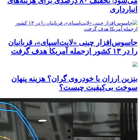
می‌شود| تخفیف ۸۰ درصدی برای هزینه‌های
انبارداری
جاسوس‌افزار چینی «لایت‌اسپای»، قربانیان
را در ۱۳ کشور ازجمله آمریکا هدف گرفت
بنزین ارزان یا خودروی گران؟ هزینه پنهان
سوخت بی‌کیفیت چیست؟