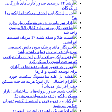
رشد ۲۴ درصدی صدور کارت‌های بازرگانی
در گرگان
چرا اپل تلگرام را حذف می‌کند اما ایکس را
نه؟
بازار سرمایه به تزریق نقدینگی نیاز ندارد
شاخص کل بورس وارد کانال 5.5 میلیون
واحد شد
قیمت طلا و سکه شنبه 17 مرداد/ قیمت‌ها
افزایشی
خبرنگار مانند پزشک بدون دانش تخصصی
نمی‌تواند فعالیت حرفه‌ای داشته باشد
وقتی مایکروسافت اپل را نجات داد / توافقی
که ساخت آیفون را ممکن کرد
ضرورت حضور شتاب ‌دهنده‌ها در آبادان
برای توسعه کسب‌ و کارها
نقشه اپل علیه سامسونگ شکست خورد
الزام احتمالی اتاق امن؛ هزینه ساخت مسکن
چقدر افزایش می‌یابد؟
افت شدید صدور پروانه‌های ساختمانی؛ بازار
مسکن با کمبود عرضه مواجه می‌شود؟
رگبار و رعدوبرق در راه شمال کشور؛ تهران
خنک‌تر می‌شود
ایران؛ شریک راهبردی اتحادیه اقتصادی