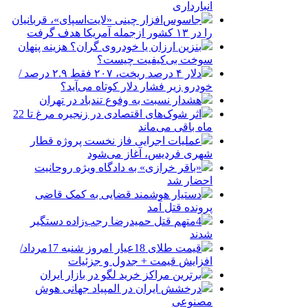
انبارداری
جاسوس‌افزار چینی «لایت‌اسپای»، قربانیان
را در ۱۳ کشور ازجمله آمریکا هدف گرفت
بنزین ارزان یا خودروی گران؟ هزینه پنهان
سوخت بی‌کیفیت چیست؟
دلار ۴ درصد ریخت، ۲۰۷ فقط ۲.۹ درصد /
خودرو زیر فشار دلار کوتاه می‌آید؟
هشدار نسبت به وفوع تندباد در تهران
اثر شوک‌های اقتصادی در زنجیره مرغ تا 22
ماه باقی می‌ماند
عملیات اجرایی فاز نخست پروژه قطار
شهری فردیس، آغاز می‌شود
«باقر خرازی» به دادگاه ویژه روحانیت
احضار شد
دستیار هوشمند قضایی به کمک قاضی
پرونده قتل آمد
4متهم قتل حمیدرضا رجب‌زاده دستگیر
شدند
قیمت طلای 18عیار امروز شنبه 17مرداد/
افزایش قیمت + جدول و جزئیات
برترین مراکز خرید لگو در بازار ایران
درخشش ایران در المپیاد جهانی هوش
مصنوعی