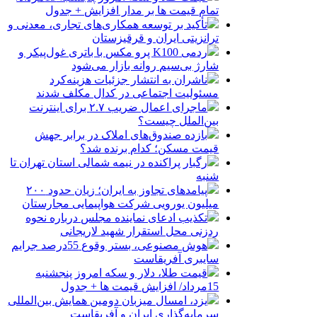
تمام قیمت ها بر مدار افزایش + جدول
تأکید بر توسعه همکاری‌های تجاری، معدنی و
ترانزیتی ایران و قرقیزستان
ردمی K100 پرو مکس با باتری غول‌پیکر و
شارژ بی‌سیم روانه بازار می‌شود
ناشران به انتشار جزئیات هزینه‌کرد
مسئولیت اجتماعی در کدال مکلف شدند
ماجرای اعمال ضریب ۲.۷ برای اینترنت
بین‌الملل چیست؟
بازده صندوق‌های املاک در برابر جهش
قیمت مسکن؛ کدام برنده شد؟
رگبار پراکنده در نیمه شمالی استان تهران تا
شنبه
پیامدهای تجاوز به ایران؛ زیان حدود ۲۰۰
میلیون یورویی شرکت هواپیمایی مجارستان
تکذیب ادعای نماینده مجلس درباره نحوه
ردزنی محل استقرار شهید لاریجانی
هوش مصنوعی، بستر وقوع 55درصد جرایم
سایبری آفریقاست
قیمت طلا، دلار و سکه امروز پنجشنبه
15مرداد/ افزایش قیمت ها + جدول
یزد، امسال میزبان دومین همایش بین‌المللی
سرمایه‌گذاری ایران و آفریقاست