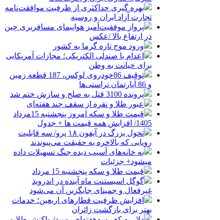
بهره گیری حداکثری از ظرفیت موافقت‌نامه
تجارت آزاد ایران و روسیه
پرواز موفقیت‌آمیز هواپیمای مسافربری چین
در ارتفاع بالا /عکس
ورود موج تازه گرما به کشور
اعدام با صندلی الکتریکی؛ مجازات آمریکایی
برای خیانت به وطن
توقیف 86خودروی لوکس، 187 قطعه زمین
و 86 آپارتمان تراستی‌ها
پرونده 3100 قتل به صلح و سازش ختم شد
عبور طلا و نقره از سقف چند هفته‌ای
قیمت طلا و سکه امروز پنجشنبه 15مرداد
1405/ افزایش همه قیمت ها + جدول
تحول بزرگ در آیفون ۱۸ پرو/ سه قابلیت
رویایی که بالاخره به حقیقت می‌پیوندند
به خانه‌های آسیب دیده جنگ تسهیلات داده
میشود+ جزئیات
قیمت طلا و سکه پنجشنبه 15 مرداد
گوگل اسیستنت ماه آینده در اندروید
غیرفعال و جمینای جایگزین آن می‌شود
افزایش ظرفیت قطارهای اربعین؛ خدمات
بهتر برای بازگشت زائران
دلار به کف سه‌هفته‌ای رسید/ واکنش طلا و