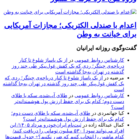
اعدام با صندلی الکتریکی؛ مجازات آمریکایی
برای خیانت به وطن
گفت‌وگوی روزانه ایرانیان
کارشناس روابط عمومی
در
از یک پاساژ شلوغ تا کنار
دریاچه‌ی چیتگر؛ ردی که یک کفش غول‌پیکر طی چند روز
گذشته در تهران به‌جا گذاشته است
مرضیه
در
از یک پاساژ شلوغ تا کنار دریاچه‌ی چیتگر؛ ردی که
یک کفش غول‌پیکر طی چند روز گذشته در تهران به‌جا گذاشته
است
کارشناس روابط عمومی
در
طلای آب‌شده، سکه یا طلای
دست دوم؛ کدام یک برای حفظ ارزش پول هوشمندانه‌تر
است؟
کیا جهانمردی
در
طلای آب‌شده، سکه یا طلای دست دوم؛
کدام یک برای حفظ ارزش پول هوشمندانه‌تر است؟
کمال عبدالله زاده
در
ثبت‌نام ایران‌خودرو مرداد ۱۴۰۵/ این
افراد می‌توانند سود ا ۵۳۰ میلیون تومانی را دریافت کنند/
کدام ماشین را انتخاب کنیم که ضرر نکنیم؟+ جدول قیمت‌ها