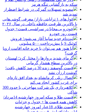
سکه به بازگشایی تنگه هرمز
مصوبه تسهیلات گمرکی در شرایط اضطرار
تمدید شد
غول‌های ۱ ترابایتی بازار/ معرفی گوشی‌هایی
با بالاترین ظرفیت حافظه داخلی در سال ۲۰۲۶
خودرو بی‌محابا در سراشیبی قیمت+ جدول
قیمت روز خودرو
ثبت‌نام جدید سایپا آغاز می‌شود؛ فروش
کوئیک S با پیش‌پرداخت ۵۰۰ میلیونی
آیا هنوز هم می‌توان با خرید خانه اقامت اروپا
گرفت؟
گرمای شدید پروازها را مختل کرد؛ لهستان
در بالاترین سطح هشدار گرمایی
قیمت گوسفند زنده 30 درصد کاهش یافت؛
گوشت ارزان نشد
اتصال ریلی کرمانشاه به بغداد افق تازه‌ای
برای غرب کشور ایجاد می‌کند
کلاهبرداری یک شرکت مهاجرتی با حدود 300
شاکی
قیمت طلا و سکه امروز چهارشنبه 14مرداد/
کاهش همه قیمت ها + جدول و جزئیات
قیمت طلای 18عیار امروز چهارشنبه
14مرداد/ افزایش قیمت + جدول