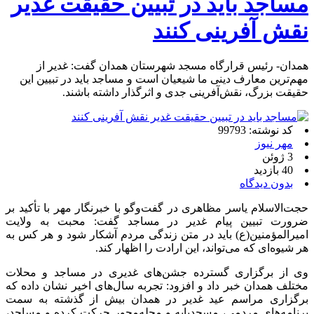
مساجد باید در تبیین حقیقت غدیر
نقش آفرینی کنند
همدان- رئیس قرارگاه مسجد شهرستان همدان گفت: غدیر از
مهم‌ترین معارف دینی ما شیعیان است و مساجد باید در تبیین این
حقیقت بزرگ، نقش‌آفرینی جدی و اثرگذار داشته باشند.
کد نوشته: 99793
مهر نیوز
3 ژوئن
40 بازدید
بدون دیدگاه
حجت‌الاسلام یاسر مظاهری در گفت‌وگو با خبرنگار مهر با تأکید بر
ضرورت تبیین پیام غدیر در مساجد گفت: محبت به ولایت
امیرالمؤمنین(ع) باید در متن زندگی مردم آشکار شود و هر کس به
هر شیوه‌ای که می‌تواند، این ارادت را اظهار کند.
وی از برگزاری گسترده جشن‌های غدیری در مساجد و محلات
مختلف همدان خبر داد و افزود: تجربه سال‌های اخیر نشان داده که
برگزاری مراسم عید غدیر در همدان بیش از گذشته به سمت
برنامه‌های مردمی، مسجدپایه و محله‌محور حرکت کرده و مساجد،