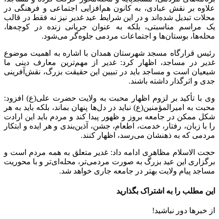
علاوه بر نقش عبادی، به کانون هم‌افزایی اجتماعی و فرهنگی در
محلات تبدیل شده‌اند و در این شرایط عید غدیر نیز نه فقط در قالب
یک مراسم مناسبتی، بلکه به عنوان جریانی زنده در کوچه‌ها،
محله‌ها، بوستان‌ها و اجتماعات مردمی جلوه‌گر می‌شود.
رئیس قرارگاه مسجد شهرستان همدان با اشاره به اهمیت موضوع
غدیر در مساجد، اظهار کرد: غدیر از مهم‌ترین معارف دینی ما
شیعیان است و مساجد باید در تبیین این حقیقت بزرگ، نقش‌آفرینی
جدی و اثرگذار داشته باشند.
وی با تأکید بر لزوم اظهار محبت به ولایت حضرت علی(ع) افزود:
محبت به امیرالمؤمنین(ع) نباید در دل‌ها پنهان بماند، بلکه باید به هر
شکل ممکن در جامعه بروز و ظهور پیدا کند و مردم باید این ارادت
را با زبان، رفتار، خدمت، اطعام، جشن، آذین‌بندی و هر ایده و ابتکار
مردمی که به ذهنشان می‌رسد، اظهار کنند.
حجت الاسلام مظاهری ادامه داد: غدیر متعلق به همه مردم است و
برگزاری این عید بزرگ به صورت مردمی‌تر، محله‌ای‌تر و با محوریت
مساجد پیام ولایت بهتر در جامعه جاری خواهد شد.
این مطلب را به اشتراک بگذارید
از خبرها دور نباشید!