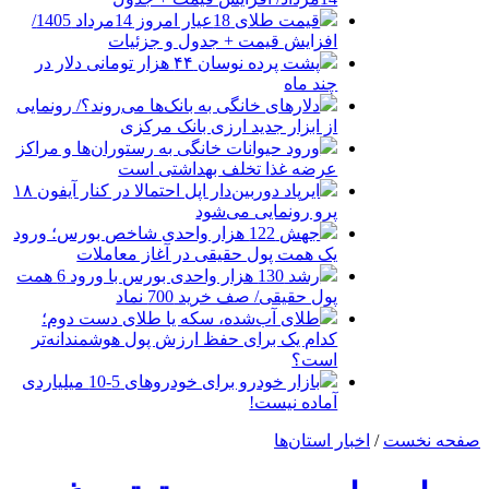
قیمت طلای 18عیار امروز 14مرداد 1405/
افزایش قیمت + جدول و جزئیات
پشت پرده نوسان ۴۴ هزار تومانی دلار در
چند ماه
دلارهای خانگی به بانک‌ها می‌روند؟/ رونمایی
از ابزار جدید ارزی بانک مرکزی
ورود حیوانات خانگی به رستوران‌ها و مراکز
عرضه غذا تخلف بهداشتی است
ایرپاد دوربین‌دار اپل احتمالا در کنار آیفون ۱۸
پرو رونمایی می‌شود
جهش 122 هزار واحدی شاخص بورس؛ ورود
یک همت پول حقیقی در آغاز معاملات
رشد 130 هزار واحدی بورس با ورود 6 همت
پول حقیقی/ صف خرید 700 نماد
طلای آب‌شده، سکه یا طلای دست دوم؛
کدام یک برای حفظ ارزش پول هوشمندانه‌تر
است؟
بازار خودرو برای خودروهای 5-10 میلیاردی
آماده نیست!
صفحه نخست
/
اخبار استان‌ها