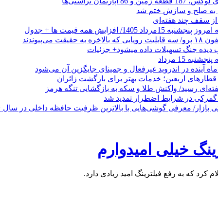
 از سقف چند هفته‌ای
اد 1405/ افزایش همه قیمت ها + جدول
حقیقت می‌پیوندند
ب دیده جنگ تسهیلات داده میشود+ جزئیات
نبه 15 مرداد
ه آینده در اندروید غیرفعال و جمینای جایگزین آن می‌شود
طارهای اربعین؛ خدمات بهتر برای بازگشت زائران
فته‌ای رسید/ واکنش طلا و سکه به بازگشایی تنگه هرمز
گمرکی در شرایط اضطرار تمدید شد
رینگ خیلی امیدوارم
ام کرد که به رفع فیلترینگ امید زیادی دارد.