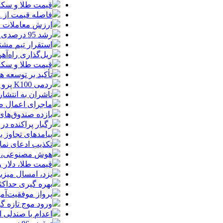
قیمت طلا و سکه امروز جمعه ۱۶ مرداد
فاصله قیمت از م
ارزش معاملات خرد از مرز
رشد 95 درصدی ارزش معاملات بورس‌های کالایی
استقرار تیم مشت
ریل‌گذاری راه‌آهن
قیمت طلا و سکه امروز پنجشنبه 15مرداد
تأکید بر توسعه ه
ردمی K100 پرو مکس با باتری غول‌پیکر و شارژ بی‌سیم روانه بازار می‌شود
ناشران به انتشا
ماجرای اعمال ضریب ۲.۷ برای اینترنت بی
بازده صندوق‌های
رگبار پراکنده در
پیامدهای تجاوز به ایران؛ زیان حدود 
تکذیب ادعای نما
هوش مصنوعی، بستر وقوع 55درصد 
قیمت طلا، دلار و سکه امروز پ
یزد، امسال میزب
بهره گیری حداکث
پرواز موفقیت‌آم
ورود موج تازه گ
اعدام با صندلی 