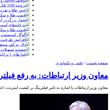
توقیف 86خودروی لوکس، 187 قطعه زمین و 86 آپارتمان تراستی‌ها
پرونده 3100 قتل به صلح و سازش ختم شد
عبور طلا و نقره
قیمت طلا و سکه امروز پنجشنبه 15مرد
تحول بزرگ در آیفون ۱۸ پرو/ سه قابلیت رویایی که بالاخره به 
به خانه‌های آسی
قیمت طلا و سکه پنجش
گوگل اسیستنت ما
افزایش ظرفیت ق
دلار به کف سه‌ه
مصوبه تسهیلات 
غول‌های ۱ ترابایتی بازار/ معرفی گوشی‌هایی با بالاترین ظرفیت حافظه داخلی در سال ۲۰۲۶
صفحه نخست
/
علمی و تکنولوژی
معاون وزیر ارتباطات: به رفع فیلت
معاون وزیر ارتباطات با اشاره به تاثیر فیلترینگ بر کیفیت اینترنت، اعل