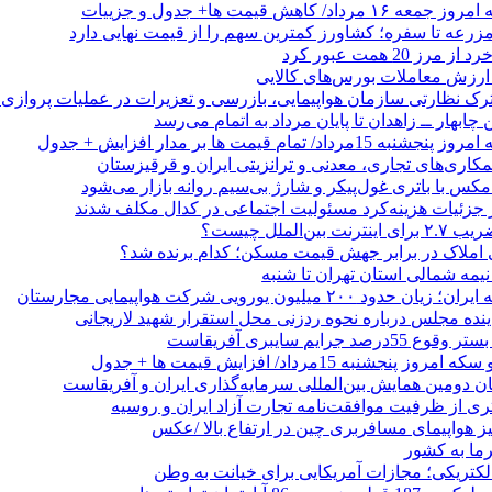
/ کاهش قیمت ها+ جدول و جزییات
زرعه تا سفره؛ کشاورز کمترین سهم را از قیمت نهایی دارد
 20 همت عبور کرد
رک نظارتی سازمان هواپیمایی، بازرسی و تعزیرات در عملیات پروازی 
 چابهار ــ زاهدان تا پایان مرداد به اتمام می‌رسد
/ تمام قیمت ها بر مدار افزایش + جدول
مکاری‌های تجاری، معدنی و ترانزیتی ایران و قرقیزستان
ر جزئیات هزینه‌کرد مسئولیت اجتماعی در کدال مکلف شدند
ن‌الملل چیست؟
 املاک در برابر جهش قیمت مسکن؛ کدام برنده شد؟
 نیمه شمالی استان تهران تا شنبه
۲۰۰ میلیون یورویی شرکت هواپیمایی مجارستان
ینده مجلس درباره نحوه ردزنی محل استقرار شهید لاریجانی
جرایم سایبری آفریقاست
نجشنبه 15مرداد/ افزایش قیمت ها + جدول
ان دومین همایش بین‌المللی سرمایه‌گذاری ایران و آفریقاست
ری از ظرفیت موافقت‌نامه تجارت آزاد ایران و روسیه
یز هواپیمای مسافربری چین در ارتفاع بالا /عکس
رما به کشور
الکتریکی؛ مجازات آمریکایی برای خیانت به وطن