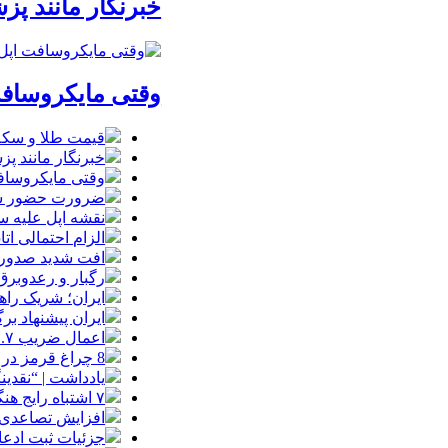
خبرنگار مانند پ
وقتی مایکروسافت
قیمت طلا و سکه شنبه 17 مرداد/ قی
خبرنگار مانند پ
وقتی مایکروسافت
ضرورت حضور شتاب
نقشه اپل علیه
الزام احتمالی ا
افت شدید صدور پ
رگبار و رعدوبرق
ایران؛ شریک راه
ایران پیشنهاد بر
اعمال ضریب ۲.۷ برای اینترنت بین‌الملل صحت دارد؟ / واکنش سازمان تنظیم مقررات
8 چراغ قرمز در صورت‌های مالی که احتمال تقلب را آشکار می‌کند
یادداشت | “نقدی
۷ اشتباه رایج هنگام خرید تابلو دکوراتیو که بهتر است مرتکب نشوید
افزایش تصاعدی 
جزئیات ثبت ادعا، تهیه نقشه UTM و