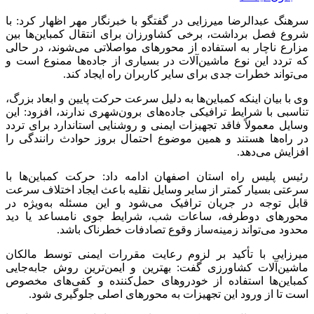
سرهنگ عبدالرضا میرزایی در گفتگو با خبرنگار مهر اظهار کرد: با
شروع فصل برداشت، برخی کشاورزان برای انتقال کمباین‌ها بین
مزارع ناچار به استفاده از محورهای مواصلاتی می‌شوند، در حالی
که تردد این نوع ماشین‌آلات در بسیاری از جاده‌ها ممنوع است و
می‌تواند خطرات جدی برای سایر کاربران راه ایجاد کند.
وی با بیان اینکه کمباین‌ها به دلیل سرعت حرکت پایین و ابعاد بزرگ،
تناسبی با شرایط ترافیکی جاده‌های برون‌شهری ندارند، افزود: این
وسایل معمولاً فاقد تجهیزات ایمنی و روشنایی استاندارد برای تردد
در راه‌ها هستند و همین موضوع احتمال بروز حوادث رانندگی را
افزایش می‌دهد.
رئیس پلیس راه استان اصفهان ادامه داد: حرکت کمباین‌ها با
سرعتی بسیار کمتر از سایر وسایل نقلیه باعث ایجاد اختلاف سرعت
قابل توجه در جریان ترافیک می‌شود و این مسئله به‌ویژه در
محورهای دوطرفه، ساعات شب، شرایط جوی نامساعد یا دید
محدود می‌تواند زمینه‌ساز وقوع تصادفات خطرناک باشد.
میرزایی با تأکید بر لزوم رعایت مقررات ایمنی توسط مالکان
ماشین‌آلات کشاورزی گفت: بهترین و ایمن‌ترین روش جابه‌جایی
کمباین‌ها استفاده از خودروهای حمل‌کننده و کفی‌های مخصوص
است تا از ورود این تجهیزات به محورهای اصلی جلوگیری شود.