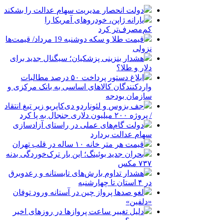
دولت انحصار مدیریت سهام عدالت را بشکند
یارانه ژاپن، خودروهای آمریکا را
کم‌مصرف‌تر کرد
قیمت طلا و سکه دوشنبه 19 مرداد/ قیمت‌ها
نزولی
هشدار بنزینی پزشکیان؛ سیگنال جدید برای
دلار و طلا؟
ابلاغ دستور پرداخت ۵۰ درصد مطالبات
واردکنندگان کالاهای اساسی به بانک مرکزی و
سازمان بودجه
جف بزوس و لئوناردو دی‌کاپریو زیر تیغ انتقاد
/ پروژه ۲۰۰ میلیون دلاری جنجال به پا کرد
دولت گام‌های عملی در راستای آزادسازی
سهام عدالت بردارد
قیمت هر متر خانه ۱۰ ساله در قلب تهران
بحران جدید بوئینگ؛ این بار ترک‌خوردگی بدنه
۷۳۷ مکس
هشدار تداوم بارش‌های تابستانه و رعدوبرق
در ۴ استان تا چهارشنبه
لغو صدها پرواز چین در آستانه ورود توفان
«دلفین»
دلیل تغییر ساعت پروازها در روزهای اخیر