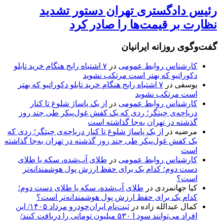
رئیس دادگستری تهران دستور تشدید
نظارت بر قیمت‌ها را صادر کرد
گفت‌وگوی روزانه ایرانیان
کارشناس روابط عمومی
در
۷ اشتباه رایج هنگام خرید تابلو
دکوراتیو که بهتر است مرتکب نشوید
یوسفی
در
۷ اشتباه رایج هنگام خرید تابلو دکوراتیو که بهتر
است مرتکب نشوید
کارشناس روابط عمومی
در
از یک پاساژ شلوغ تا کنار
دریاچه‌ی چیتگر؛ ردی که یک کفش غول‌پیکر طی چند روز
گذشته در تهران به‌جا گذاشته است
مرضیه
در
از یک پاساژ شلوغ تا کنار دریاچه‌ی چیتگر؛ ردی که
یک کفش غول‌پیکر طی چند روز گذشته در تهران به‌جا گذاشته
است
کارشناس روابط عمومی
در
طلای آب‌شده، سکه یا طلای
دست دوم؛ کدام یک برای حفظ ارزش پول هوشمندانه‌تر
است؟
کیا جهانمردی
در
طلای آب‌شده، سکه یا طلای دست دوم؛
کدام یک برای حفظ ارزش پول هوشمندانه‌تر است؟
کمال عبدالله زاده
در
ثبت‌نام ایران‌خودرو مرداد ۱۴۰۵/ این
افراد می‌توانند سود ا ۵۳۰ میلیون تومانی را دریافت کنند/