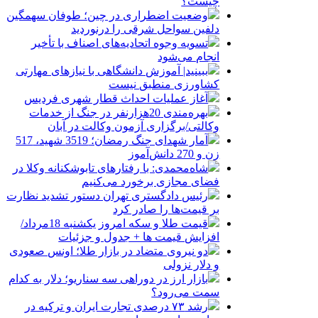
چیست؟
وضعیت اضطراری در چین؛ طوفان سهمگین
دلفین سواحل شرقی را درنوردید
تسویه وجوه اتحادیه‌های اصناف با تأخیر
انجام می‌شود
ببینید| آموزش دانشگاهی با نیازهای مهارتی
کشاورزی منطبق نیست
آغاز عملیات احداث قطار شهری فردیس
بهره‌مندی 20هزارنفر در جنگ از خدمات
وکالتی/برگزاری آزمون وکالت در آبان
آمار شهدای جنگ رمضان؛ 3519 شهید، 517
زن و 270 دانش‌آموز
شاه‌محمدی: با رفتارهای تابوشکنانه وکلا در
فضای مجازی برخورد می‌کنیم
رئیس دادگستری تهران دستور تشدید نظارت
بر قیمت‌ها را صادر کرد
قیمت طلا و سکه امروز یکشنبه 18مرداد/
افزایش قیمت ها + جدول و جزئیات
دو نیروی متضاد در بازار طلا؛ اونس صعودی
و دلار نزولی
بازار ارز در دوراهی سه سناریو؛ دلار به کدام
سمت می‌رود؟
رشد ۷۳ درصدی تجارت ایران و ترکیه در