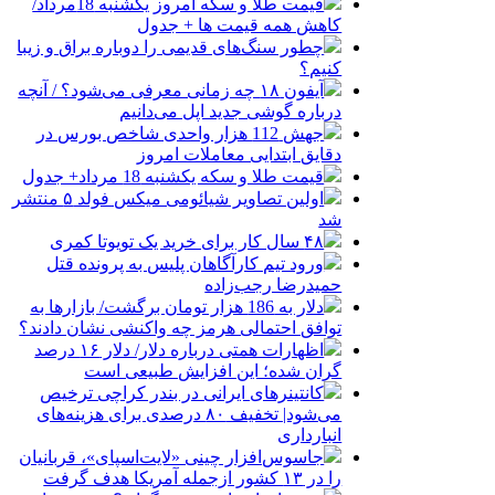
قیمت طلا و سکه امروز یکشنبه 18مرداد/
کاهش همه قیمت ها + جدول
چطور سنگ‌های قدیمی را دوباره براق و زیبا
کنیم؟
آیفون ۱۸ چه زمانی معرفی می‌شود؟ / آنچه
درباره گوشی جدید اپل می‌دانیم
جهش 112 هزار واحدی شاخص بورس در
دقایق ابتدایی معاملات امروز
قیمت طلا و سکه یکشنبه 18 مرداد+ جدول
اولین تصاویر شیائومی میکس فولد ۵ منتشر
شد
۴۸ سال کار برای خرید یک تویوتا کمری
ورود تیم کارآگاهان پلیس به پرونده قتل
حمیدرضا رجب‌زاده
دلار به 186 هزار تومان برگشت/ بازارها به
توافق احتمالی هرمز چه واکنشی نشان دادند؟
اظهارات همتی درباره دلار/ دلار ۱۶ درصد
گران شده؛ این افزایش طبیعی است
کانتینرهای ایرانی در بندر کراچی ترخیص
می‌شود| تخفیف ۸۰ درصدی برای هزینه‌های
انبارداری
جاسوس‌افزار چینی «لایت‌اسپای»، قربانیان
را در ۱۳ کشور ازجمله آمریکا هدف گرفت