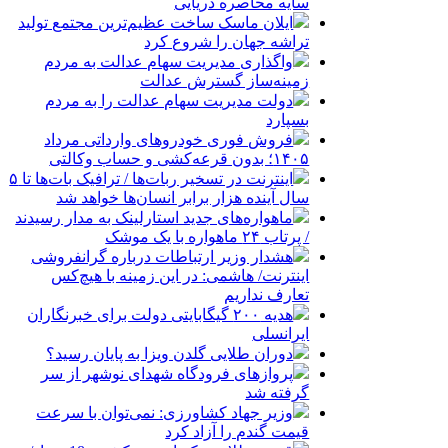
سایه محاصره دریایی
ایلان ماسک ساخت عظیم‌ترین مجتمع تولید
تراشه جهان را شروع کرد
واگذاری مدیریت سهام عدالت به مردم
زمینه‌ساز گسترش عدالت
دولت مدیریت سهام عدالت را به مردم
بسپارد
فروش فوری خودروهای وارداتی مرداد
۱۴۰۵؛ بدون قرعه‌کشی و حساب وکالتی
اینترنت در تسخیر ربات‌ها / ترافیک بات‌ها تا ۵
سال آینده هزار برابر انسان‌ها خواهد شد
ماهواره‌های جدید استارلینک به مدار رسیدند
/ پرتاب ۲۴ ماهواره با یک موشک
هشدار وزیر ارتباطات درباره گرانفروشی
اینترنت/ هاشمی: در این زمینه با هیچ‌کس
تعارف نداریم
هدیه ۲۰۰ گیگابایتی دولت برای خبرنگاران
ایرانسلی
دوران طلایی گلدن ویزا به پایان رسید؟
پروازهای فرودگاه شهدای نوشهر از سر
گرفته شد
وزیر جهاد کشاورزی: نمی‌توان با سرعت
قیمت گندم را آزاد کرد