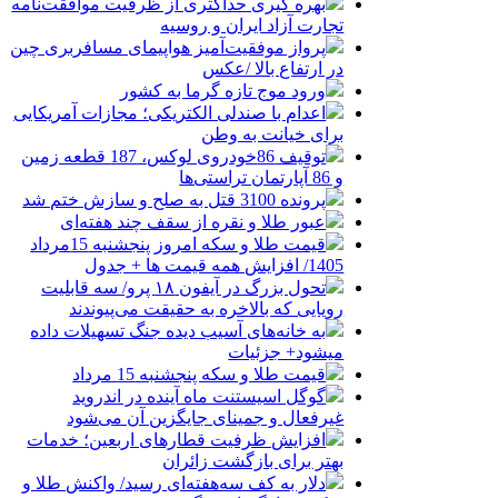
بهره گیری حداکثری از ظرفیت موافقت‌نامه
تجارت آزاد ایران و روسیه
پرواز موفقیت‌آمیز هواپیمای مسافربری چین
در ارتفاع بالا /عکس
ورود موج تازه گرما به کشور
اعدام با صندلی الکتریکی؛ مجازات آمریکایی
برای خیانت به وطن
توقیف 86خودروی لوکس، 187 قطعه زمین
و 86 آپارتمان تراستی‌ها
پرونده 3100 قتل به صلح و سازش ختم شد
عبور طلا و نقره از سقف چند هفته‌ای
قیمت طلا و سکه امروز پنجشنبه 15مرداد
1405/ افزایش همه قیمت ها + جدول
تحول بزرگ در آیفون ۱۸ پرو/ سه قابلیت
رویایی که بالاخره به حقیقت می‌پیوندند
به خانه‌های آسیب دیده جنگ تسهیلات داده
میشود+ جزئیات
قیمت طلا و سکه پنجشنبه 15 مرداد
گوگل اسیستنت ماه آینده در اندروید
غیرفعال و جمینای جایگزین آن می‌شود
افزایش ظرفیت قطارهای اربعین؛ خدمات
بهتر برای بازگشت زائران
دلار به کف سه‌هفته‌ای رسید/ واکنش طلا و