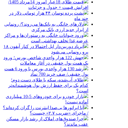
قیمت طلای 18عیار امروز 14مرداد 1405/
افزایش قیمت + جدول و جزئیات
پشت پرده نوسان ۴۴ هزار تومانی دلار در
چند ماه
دلارهای خانگی به بانک‌ها می‌روند؟/ رونمایی
از ابزار جدید ارزی بانک مرکزی
ورود حیوانات خانگی به رستوران‌ها و مراکز
عرضه غذا تخلف بهداشتی است
ایرپاد دوربین‌دار اپل احتمالا در کنار آیفون ۱۸
پرو رونمایی می‌شود
جهش 122 هزار واحدی شاخص بورس؛ ورود
یک همت پول حقیقی در آغاز معاملات
رشد 130 هزار واحدی بورس با ورود 6 همت
پول حقیقی/ صف خرید 700 نماد
طلای آب‌شده، سکه یا طلای دست دوم؛
کدام یک برای حفظ ارزش پول هوشمندانه‌تر
است؟
بازار خودرو برای خودروهای 5-10 میلیاردی
آماده نیست!
آیا اپراتورها بی‌صدا اینترنت را گران کرده‌اند؟
/ ماجرای «ضریب ۲.۷» چیست؟
چرا صندوق‌های املاک از رشد بازار مسکن
عقب ماندند؟