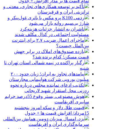
تمام قیمت ها بر مدار افزایش + جدول
تأکید بر توسعه همکاری‌های تجاری، معدنی و
ترانزیتی ایران و قرقیزستان
ردمی K100 پرو مکس با باتری غول‌پیکر و
شارژ بی‌سیم روانه بازار می‌شود
ناشران به انتشار جزئیات هزینه‌کرد
مسئولیت اجتماعی در کدال مکلف شدند
ماجرای اعمال ضریب ۲.۷ برای اینترنت
بین‌الملل چیست؟
بازده صندوق‌های املاک در برابر جهش
قیمت مسکن؛ کدام برنده شد؟
رگبار پراکنده در نیمه شمالی استان تهران تا
شنبه
پیامدهای تجاوز به ایران؛ زیان حدود ۲۰۰
میلیون یورویی شرکت هواپیمایی مجارستان
تکذیب ادعای نماینده مجلس درباره نحوه
ردزنی محل استقرار شهید لاریجانی
هوش مصنوعی، بستر وقوع 55درصد جرایم
سایبری آفریقاست
قیمت طلا، دلار و سکه امروز پنجشنبه
15مرداد/ افزایش قیمت ها + جدول
یزد، امسال میزبان دومین همایش بین‌المللی
سرمایه‌گذاری ایران و آفریقاست