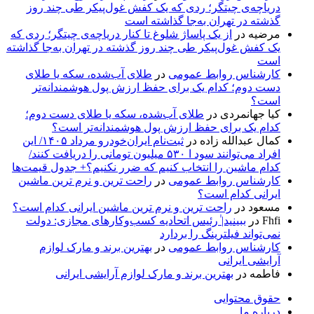
دریاچه‌ی چیتگر؛ ردی که یک کفش غول‌پیکر طی چند روز
گذشته در تهران به‌جا گذاشته است
مرضیه
در
از یک پاساژ شلوغ تا کنار دریاچه‌ی چیتگر؛ ردی که
یک کفش غول‌پیکر طی چند روز گذشته در تهران به‌جا گذاشته
است
کارشناس روابط عمومی
در
طلای آب‌شده، سکه یا طلای
دست دوم؛ کدام یک برای حفظ ارزش پول هوشمندانه‌تر
است؟
کیا جهانمردی
در
طلای آب‌شده، سکه یا طلای دست دوم؛
کدام یک برای حفظ ارزش پول هوشمندانه‌تر است؟
کمال عبدالله زاده
در
ثبت‌نام ایران‌خودرو مرداد ۱۴۰۵/ این
افراد می‌توانند سود ا ۵۳۰ میلیون تومانی را دریافت کنند/
کدام ماشین را انتخاب کنیم که ضرر نکنیم؟+ جدول قیمت‌ها
کارشناس روابط عمومی
در
راحت ترین و نرم ترین ماشین
ایرانی کدام است؟
مسعود
در
راحت ترین و نرم ترین ماشین ایرانی کدام است؟
Fhfi
در
ببینید| ٰرئیس اتحادیه کسب‌وکارهای مجازی: دولت
نمی‌تواند فیلترینگ را بردارد
کارشناس روابط عمومی
در
بهترین برند و مارک لوازم
آرایشی ایرانی
فاطمه
در
بهترین برند و مارک لوازم آرایشی ایرانی
حقوق محتوایی
درباره ما