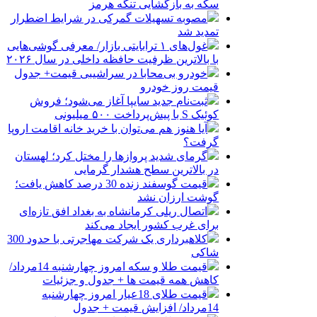
سکه به بازگشایی تنگه هرمز
مصوبه تسهیلات گمرکی در شرایط اضطرار
تمدید شد
غول‌های ۱ ترابایتی بازار/ معرفی گوشی‌هایی
با بالاترین ظرفیت حافظه داخلی در سال ۲۰۲۶
خودرو بی‌محابا در سراشیبی قیمت+ جدول
قیمت روز خودرو
ثبت‌نام جدید سایپا آغاز می‌شود؛ فروش
کوئیک S با پیش‌پرداخت ۵۰۰ میلیونی
آیا هنوز هم می‌توان با خرید خانه اقامت اروپا
گرفت؟
گرمای شدید پروازها را مختل کرد؛ لهستان
در بالاترین سطح هشدار گرمایی
قیمت گوسفند زنده 30 درصد کاهش یافت؛
گوشت ارزان نشد
اتصال ریلی کرمانشاه به بغداد افق تازه‌ای
برای غرب کشور ایجاد می‌کند
کلاهبرداری یک شرکت مهاجرتی با حدود 300
شاکی
قیمت طلا و سکه امروز چهارشنبه 14مرداد/
کاهش همه قیمت ها + جدول و جزئیات
قیمت طلای 18عیار امروز چهارشنبه
14مرداد/ افزایش قیمت + جدول