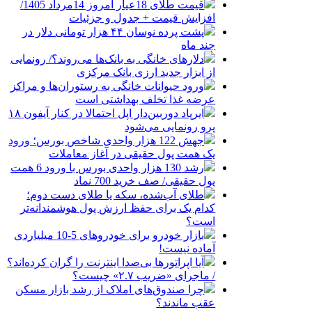
قیمت طلای 18عیار امروز 14مرداد 1405/
افزایش قیمت + جدول و جزئیات
پشت پرده نوسان ۴۴ هزار تومانی دلار در
چند ماه
دلارهای خانگی به بانک‌ها می‌روند؟/ رونمایی
از ابزار جدید ارزی بانک مرکزی
ورود حیوانات خانگی به رستوران‌ها و مراکز
عرضه غذا تخلف بهداشتی است
ایرپاد دوربین‌دار اپل احتمالا در کنار آیفون ۱۸
پرو رونمایی می‌شود
جهش 122 هزار واحدی شاخص بورس؛ ورود
یک همت پول حقیقی در آغاز معاملات
رشد 130 هزار واحدی بورس با ورود 6 همت
پول حقیقی/ صف خرید 700 نماد
طلای آب‌شده، سکه یا طلای دست دوم؛
کدام یک برای حفظ ارزش پول هوشمندانه‌تر
است؟
بازار خودرو برای خودروهای 5-10 میلیاردی
آماده نیست!
آیا اپراتورها بی‌صدا اینترنت را گران کرده‌اند؟
/ ماجرای «ضریب ۲.۷» چیست؟
چرا صندوق‌های املاک از رشد بازار مسکن
عقب ماندند؟