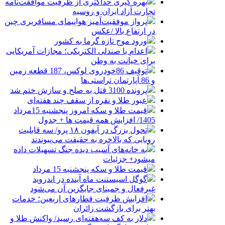
بهره گیری حداکثری از ظرفیت موافقت‌نامه
تجارت آزاد ایران و روسیه
پرواز موفقیت‌آمیز هواپیمای مسافربری چین
در ارتفاع بالا /عکس
ورود موج تازه گرما به کشور
اعدام با صندلی الکتریکی؛ مجازات آمریکایی
برای خیانت به وطن
توقیف 86خودروی لوکس، 187 قطعه زمین
و 86 آپارتمان تراستی‌ها
پرونده 3100 قتل به صلح و سازش ختم شد
عبور طلا و نقره از سقف چند هفته‌ای
قیمت طلا و سکه امروز پنجشنبه 15مرداد
1405/ افزایش همه قیمت ها + جدول
تحول بزرگ در آیفون ۱۸ پرو/ سه قابلیت
رویایی که بالاخره به حقیقت می‌پیوندند
به خانه‌های آسیب دیده جنگ تسهیلات داده
میشود+ جزئیات
قیمت طلا و سکه پنجشنبه 15 مرداد
گوگل اسیستنت ماه آینده در اندروید
غیرفعال و جمینای جایگزین آن می‌شود
افزایش ظرفیت قطارهای اربعین؛ خدمات
بهتر برای بازگشت زائران
دلار به کف سه‌هفته‌ای رسید/ واکنش طلا و