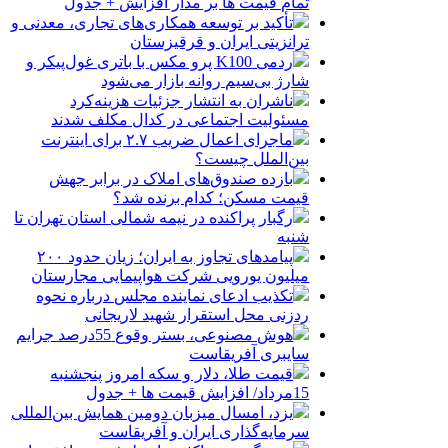
تمام قیمت ها بر مدار افزایش + جدول
تأکید بر توسعه همکاری‌های تجاری، معدنی و
ترانزیتی ایران و قرقیزستان
ردمی K100 پرو مکس با باتری غول‌پیکر و
شارژ بی‌سیم روانه بازار می‌شود
ناشران به انتشار جزئیات هزینه‌کرد
مسئولیت اجتماعی در کدال مکلف شدند
ماجرای اعمال ضریب ۲.۷ برای اینترنت
بین‌الملل چیست؟
بازده صندوق‌های املاک در برابر جهش
قیمت مسکن؛ کدام برنده شد؟
رگبار پراکنده در نیمه شمالی استان تهران تا
شنبه
پیامدهای تجاوز به ایران؛ زیان حدود ۲۰۰
میلیون یورویی شرکت هواپیمایی مجارستان
تکذیب ادعای نماینده مجلس درباره نحوه
ردزنی محل استقرار شهید لاریجانی
هوش مصنوعی، بستر وقوع 55درصد جرایم
سایبری آفریقاست
قیمت طلا، دلار و سکه امروز پنجشنبه
15مرداد/ افزایش قیمت ها + جدول
یزد، امسال میزبان دومین همایش بین‌المللی
سرمایه‌گذاری ایران و آفریقاست