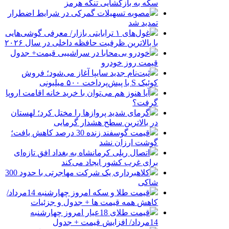
سکه به بازگشایی تنگه هرمز
مصوبه تسهیلات گمرکی در شرایط اضطرار
تمدید شد
غول‌های ۱ ترابایتی بازار/ معرفی گوشی‌هایی
با بالاترین ظرفیت حافظه داخلی در سال ۲۰۲۶
خودرو بی‌محابا در سراشیبی قیمت+ جدول
قیمت روز خودرو
ثبت‌نام جدید سایپا آغاز می‌شود؛ فروش
کوئیک S با پیش‌پرداخت ۵۰۰ میلیونی
آیا هنوز هم می‌توان با خرید خانه اقامت اروپا
گرفت؟
گرمای شدید پروازها را مختل کرد؛ لهستان
در بالاترین سطح هشدار گرمایی
قیمت گوسفند زنده 30 درصد کاهش یافت؛
گوشت ارزان نشد
اتصال ریلی کرمانشاه به بغداد افق تازه‌ای
برای غرب کشور ایجاد می‌کند
کلاهبرداری یک شرکت مهاجرتی با حدود 300
شاکی
قیمت طلا و سکه امروز چهارشنبه 14مرداد/
کاهش همه قیمت ها + جدول و جزئیات
قیمت طلای 18عیار امروز چهارشنبه
14مرداد/ افزایش قیمت + جدول