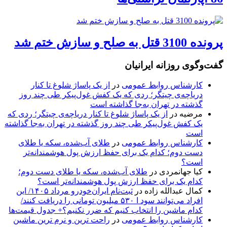
پرونده 3100 قتل به صلح و سازش ختم شد
گفت‌وگوی روزانه ایرانیان
کارشناس روابط عمومی
در
از یک پاساژ شلوغ تا کنار
دریاچه‌ی چیتگر؛ ردی که یک کفش غول‌پیکر طی چند روز
گذشته در تهران به‌جا گذاشته است
مرضیه
در
از یک پاساژ شلوغ تا کنار دریاچه‌ی چیتگر؛ ردی که
یک کفش غول‌پیکر طی چند روز گذشته در تهران به‌جا گذاشته
است
کارشناس روابط عمومی
در
طلای آب‌شده، سکه یا طلای
دست دوم؛ کدام یک برای حفظ ارزش پول هوشمندانه‌تر
است؟
کیا جهانمردی
در
طلای آب‌شده، سکه یا طلای دست دوم؛
کدام یک برای حفظ ارزش پول هوشمندانه‌تر است؟
کمال عبدالله زاده
در
ثبت‌نام ایران‌خودرو مرداد ۱۴۰۵/ این
افراد می‌توانند سود ا ۵۳۰ میلیون تومانی را دریافت کنند/
کدام ماشین را انتخاب کنیم که ضرر نکنیم؟+ جدول قیمت‌ها
کارشناس روابط عمومی
در
راحت ترین و نرم ترین ماشین