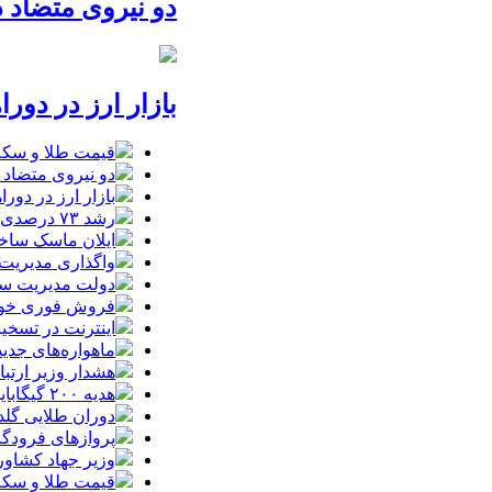
دو نیروی متضاد د
بازار ارز در دور
قیمت طلا و سکه امروز یکشنبه 18مردا
دو نیروی متضاد د
بازار ارز در دور
رشد ۷۳ درصدی تجارت ایران و ترکیه در سایه محاصره دریایی
ایلان ماسک ساخت
واگذاری مدیریت
دولت مدیریت سها
فروش فوری خودروهای وارداتی م
اینترنت در تسخیر ربات‌ها / ترافیک
ماهواره‌های جدید استارل
هشدار وزیر ارتبا
هدیه ۲۰۰ گیگابایتی دولت برای خبرنگاران ایرانسلی
دوران طلایی گلدن
پروازهای فرودگا
وزیر جهاد کشاور
قیمت طلا و سکه امروز یکشنبه 18م