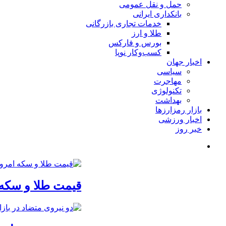
حمل و نقل عمومی
بانکداری ایرانی
خدمات تجاری بازرگانی
طلا و ارز
بورس و فارکس
کسب‌وکار نوپا
اخبار جهان
سیاسی
مهاجرت
تکنولوژی
بهداشت
بازار رمزارزها
اخبار ورزشی
خبر روز
قیمت طلا و سکه امروز یکشنبه 18مرداد/