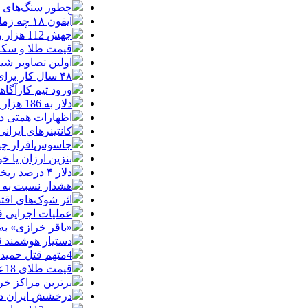
چطور سنگ‌های قدی
آیفون ۱۸ چه زمانی معرفی می‌شود؟ / آنچه درباره گوشی جدید اپل می‌دانیم
جهش 112 هزار واحدی شاخص بورس در دقایق ابتدایی معاملات امروز
قیمت طلا و سکه یکشنبه 8
اولین تصاویر شیائوم
۴۸ سال کار برای خرید یک تویوتا کمری
ورود تیم کارآگا
دلار به 186 هزار تومان برگشت/ بازارها به توافق احتمالی هرمز چه واکنشی نشان دادند؟
اظهارات همتی درباره دلار/ دلار ۱۶ در
کانتینرهای ایرانی در بندر
جاسوس‌افزار چینی «لایت‌اسپ
بنزین ارزان یا 
دلار ۴ درصد ریخت، ۲۰۷ فقط ۲.۹ درصد / خودرو زیر فشار دلار کوتاه می‌آید؟
هشدار نسبت به وف
اثر شوک‌های اقتصادی در 
عملیات اجرایی 
«باقر خرازی» به
دستیار هوشمند ق
4متهم قتل حمیدرضا رجب‌زاده دستگیر شدند
قیمت طلای 18عیار امروز شنبه 17مرداد/ افزایش قیمت + جدول و جزئیات
برترین مراکز خرید
درخشش ایران در