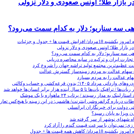
ر بازار طلا؛ اونس صعودی و دلار نزولی
اهی سه سناریو؛ دلار به کدام سمت می‌رود؟
د/ افزایش قیمت ها + جدول و جزئیات
ر بازار طلا؛ اونس صعودی و دلار نزولی
اهی سه سناریو؛ دلار به کدام سمت می‌رود؟
 عظیم‌ترین مجتمع تولید تراشه جهان را شروع کرد
 سهام عدالت به مردم زمینه‌ساز گسترش عدالت
م عدالت را به مردم بسپارد
رداد ۱۴۰۵؛ بدون قرعه‌کشی و حساب وکالتی
 بات‌ها تا ۵ سال آینده هزار برابر انسان‌ها خواهد شد
ینک به مدار رسیدند / پرتاب ۲۴ ماهواره با یک موشک
طات درباره گرانفروشی اینترنت/ هاشمی: در این زمینه با هیچ‌کس تعار
 ویزا به پایان رسید؟
ه شهدای نوشهر از سر گرفته شد
زی: نمی‌توان با سرعت قیمت گندم را آزاد کرد
رداد/ کاهش همه قیمت ها + جدول