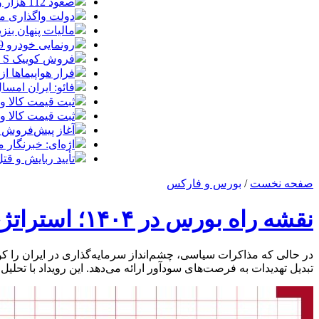
صعود 112 هزار واحدی شاخص بورس در معاملات امروز
دولت واگذاری مد
مالیات پنهان بنز
رونمایی خودرو IM LS9 توسط نیکا موتور ، لوکس ترین شاسی بلند EREV در ایران
فروش کوییک S سایپا از امروز آغاز شد؛ جزئیات ثبت‌نام و شرایط
فرار هواپیماها ا
فائو: ایران امسال بیشتر از
ثبت قیمت کالا و خدمات
ثبت قیمت کالا و خدمات
آغاز پیش‌فروش ب
اژه‌ای: خبرنگار
تأیید ربایش و ق
صفحه نخست
/
بورس و فارکس
نقشه راه بورس در ۱۴۰۴؛ استراتژی‌هایی برای فتح قله‌های سود
تبدیل تهدیدات به فرصت‌های سودآور ارائه می‌دهد. این رویداد با تحلیل سناری