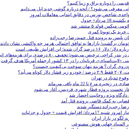
می را دوباره براق و زیبا کنیم؟
1 مرداد+ جدول
ی میکس فولد ۵ منتشر شد
هان پلیس به پرونده قتل حمیدرضا رجب‌زاده
صد گران شده؛ این افزایش طبیعی است
 کراچی ترخیص می‌شود| تخفیف ۸۰ درصدی برای هزینه‌های انبارداری
ای»، قربانیان را در ۱۳ کشور ازجمله آمریکا هدف گرفت
خودروی گران؟ هزینه پنهان سوخت بی‌کیفیت چیست؟
وع تندباد در تهران
زنجیره مرغ تا 22 ماه باقی می‌ماند
فاز نخست پروژه قطار شهری فردیس، آغاز می‌شود
 دادگاه ویژه روحانیت احضار شد
ضایی به کمک قاضی پرونده قتل آمد
 لگو در بازار ایران
 المپیاد جهانی هوش مصنوعی