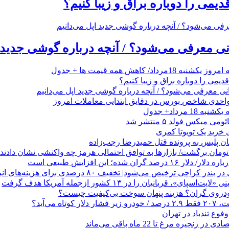
می را دوباره براق و زیبا کنیم؟
رداد/ کاهش همه قیمت ها + جدول
می را دوباره براق و زیبا کنیم؟
1 مرداد+ جدول
ی میکس فولد ۵ منتشر شد
هان پلیس به پرونده قتل حمیدرضا رجب‌زاده
صد گران شده؛ این افزایش طبیعی است
 کراچی ترخیص می‌شود| تخفیف ۸۰ درصدی برای هزینه‌های انبارداری
ای»، قربانیان را در ۱۳ کشور ازجمله آمریکا هدف گرفت
خودروی گران؟ هزینه پنهان سوخت بی‌کیفیت چیست؟
وع تندباد در تهران
زنجیره مرغ تا 22 ماه باقی می‌ماند