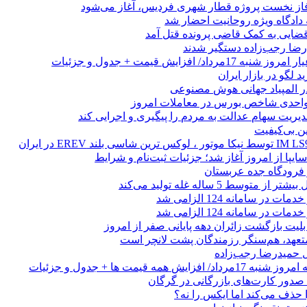
فاز نخست پروژه قطار شهری فردیس، آغاز می‌شود
 دادگاه ویژه روحانیت احضار شد
ضایی به کمک قاضی پرونده قتل آمد
 لگو در بازار ایران
 المپیاد جهانی هوش مصنوعی
یریت سهام عدالت به مردم را پیگیری و اجرایی کند
ین بی‌کیفیت
ز فرودگاه جده عربستان
 متوسط 5 ساله غله تولید می‌کند
 در سامانه 124 الزامی شد
 در سامانه 124 الزامی شد
لیت بازگشت زائران دهه پایانی صفر از امروز
 متعهد، هم‌سنگر رزمندگان پشت لانچر است
تل حمیدرضا رجب‌زاده
ایش همه قیمت ها + جدول و جزئیات
ا حذف می‌کند اما ایکس را نه؟