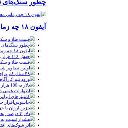
چطور سنگ‌های قدی
آیفون ۱۸ چه زمانی معرفی می‌شود؟ / آنچه درباره گوشی جدید اپل می‌دانیم
قیمت طلا و سکه امروز یکشنبه 18م
چطور سنگ‌های قدی
آیفون ۱۸ چه زمانی معرفی می‌شود؟ / آنچه درباره گوشی جدید اپل می‌دانیم
جهش 112 هزار واحدی شاخص بورس در دقایق ابتدایی معاملات امروز
قیمت طلا و سکه یکشنبه 8
اولین تصاویر شیائوم
۴۸ سال کار برای خرید یک تویوتا کمری
ورود تیم کارآگا
دلار به 186 هزار تومان برگشت/ بازارها به توافق احتمالی هرمز چه واکنشی نشان دادند؟
اظهارات همتی درباره دلار/ دلار ۱۶ در
کانتینرهای ایرانی در بندر
جاسوس‌افزار چینی «لایت‌اسپ
بنزین ارزان یا 
دلار ۴ درصد ریخت، ۲۰۷ فقط ۲.۹ درصد / خودرو زیر فشار دلار کوتاه می‌آید؟
هشدار نسبت به وف
اثر شوک‌های اقتصادی در 