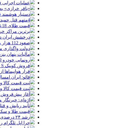
عملیات اجرایی 
«باقر خرازی» به
دستیار هوشمند ق
4متهم قتل حمیدرضا رجب‌زاده دستگیر شدند
قیمت طلای 18عیار امروز شنبه 17مرداد/ افزایش قیمت + جدول و جزئیات
برترین مراکز خرید
درخشش ایران در
صعود 112 هزار واحدی شاخص بورس در معاملات امروز
دولت واگذاری مد
مالیات پنهان بنز
رونمایی خودرو IM LS9 توسط نیکا موتور ، لوکس ترین شاسی بلند EREV در ایران
فروش کوییک S سایپا از امروز آغاز شد؛ جزئیات ثبت‌نام و شرایط
فرار هواپیماها ا
فائو: ایران امسال بیشتر از
ثبت قیمت کالا و خدمات
ثبت قیمت کالا و خدمات
آغاز پیش‌فروش ب
اژه‌ای: خبرنگار
تأیید ربایش و ق
قیمت طلا و سکه امروز شنبه 17مرداد/ افز
رشد ۲۴ درصدی صدور کارت‌های بازرگانی در گرگان
چرا اپل تلگرام ر