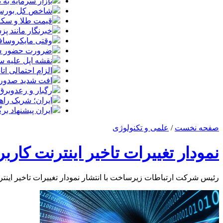
بازار سرمایه به ت
شاخص کل بورس وارد کانال 
قیمت طلا و سکه شنبه 17 مرداد/ قی
خبرنگار مانند پ
وقتی مایکروسافت
ضرورت حضور شتاب
نقشه اپل علیه
الزام احتمالی ا
افت شدید صدور پ
رگبار و رعدوبرق
ایران؛ شریک راه
ایران پیشنهاد بر
صفحه نخست
/
علمی و تکنولوژی
نمودار تغییرات تاخیر اینترنت کاربر
رئیس شرکت ارتباطات زیرساخت با انتشار نمودار تغییرات تاخیر اینترن