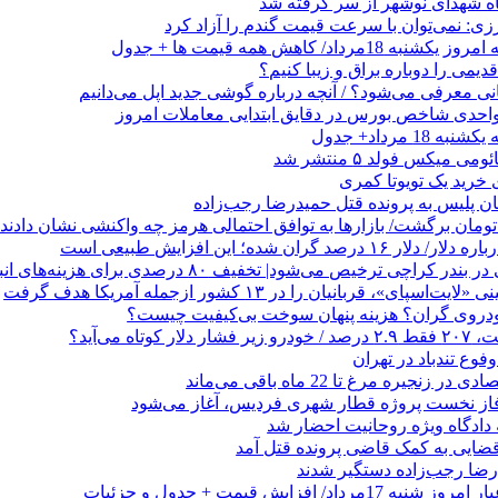
ه شهدای نوشهر از سر گرفته شد
زی: نمی‌توان با سرعت قیمت گندم را آزاد کرد
رداد/ کاهش همه قیمت ها + جدول
می را دوباره براق و زیبا کنیم؟
1 مرداد+ جدول
ی میکس فولد ۵ منتشر شد
هان پلیس به پرونده قتل حمیدرضا رجب‌زاده
صد گران شده؛ این افزایش طبیعی است
 کراچی ترخیص می‌شود| تخفیف ۸۰ درصدی برای هزینه‌های انبارداری
ای»، قربانیان را در ۱۳ کشور ازجمله آمریکا هدف گرفت
خودروی گران؟ هزینه پنهان سوخت بی‌کیفیت چیست؟
وع تندباد در تهران
زنجیره مرغ تا 22 ماه باقی می‌ماند
فاز نخست پروژه قطار شهری فردیس، آغاز می‌شود
 دادگاه ویژه روحانیت احضار شد
ضایی به کمک قاضی پرونده قتل آمد