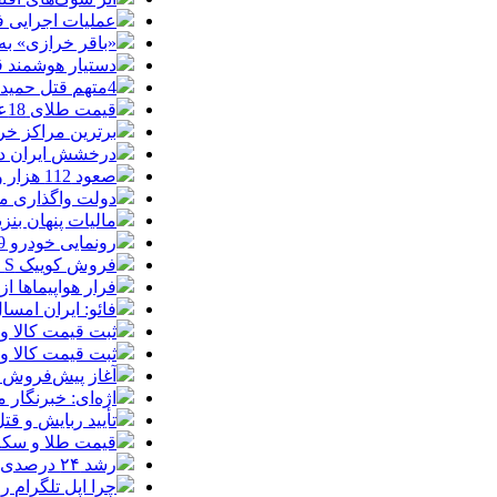
عملیات اجرایی 
«باقر خرازی» به
دستیار هوشمند ق
4متهم قتل حمیدرضا رجب‌زاده دستگیر شدند
قیمت طلای 18عیار امروز شنبه 17مرداد/ افزایش قیمت + جدول و جزئیات
برترین مراکز خرید
درخشش ایران در
صعود 112 هزار واحدی شاخص بورس در معاملات امروز
دولت واگذاری مد
مالیات پنهان بنز
رونمایی خودرو IM LS9 توسط نیکا موتور ، لوکس ترین شاسی بلند EREV در ایران
فروش کوییک S سایپا از امروز آغاز شد؛ جزئیات ثبت‌نام و شرایط
فرار هواپیماها ا
فائو: ایران امسال بیشتر از
ثبت قیمت کالا و خدمات
ثبت قیمت کالا و خدمات
آغاز پیش‌فروش ب
اژه‌ای: خبرنگار
تأیید ربایش و ق
قیمت طلا و سکه امروز شنبه 17مرداد/ افز
رشد ۲۴ درصدی صدور کارت‌های بازرگانی در گرگان
چرا اپل تلگرام ر