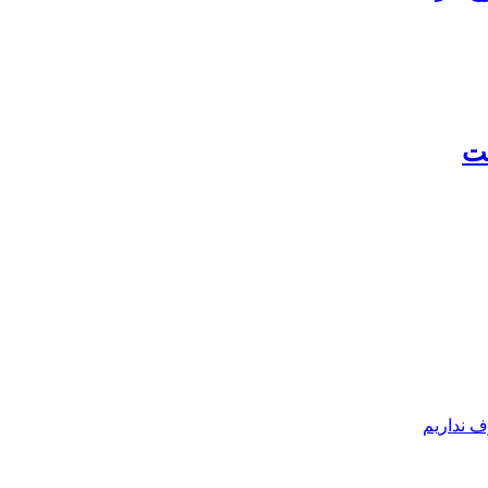
لت
ف نداریم