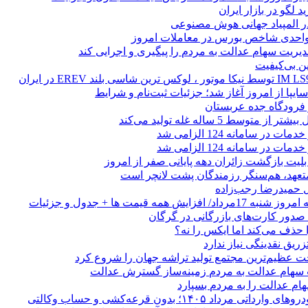
 لگو در بازار ایران
 المپیاد جهانی هوش مصنوعی
یریت سهام عدالت به مردم را پیگیری و اجرایی کند
ین بی‌کیفیت
ز فرودگاه جده عربستان
 متوسط 5 ساله غله تولید می‌کند
 در سامانه 124 الزامی شد
 در سامانه 124 الزامی شد
لیت بازگشت زائران دهه پایانی صفر از امروز
 متعهد، هم‌سنگر رزمندگان پشت لانچر است
تل حمیدرضا رجب‌زاده
ایش همه قیمت ها + جدول و جزئیات
ا حذف می‌کند اما ایکس را نه؟
زریق نقدینگی نیاز ندارد
 عظیم‌ترین مجتمع تولید تراشه جهان را شروع کرد
 سهام عدالت به مردم زمینه‌ساز گسترش عدالت
م عدالت را به مردم بسپارد
رداد ۱۴۰۵؛ بدون قرعه‌کشی و حساب وکالتی