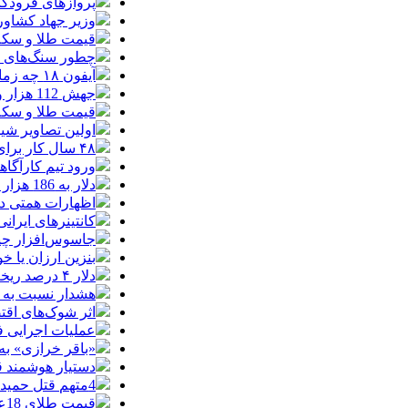
پروازهای فرودگا
وزیر جهاد کشاور
قیمت طلا و سکه امروز یکشنبه 18م
چطور سنگ‌های قدی
آیفون ۱۸ چه زمانی معرفی می‌شود؟ / آنچه درباره گوشی جدید اپل می‌دانیم
جهش 112 هزار واحدی شاخص بورس در دقایق ابتدایی معاملات امروز
قیمت طلا و سکه یکشنبه 8
اولین تصاویر شیائوم
۴۸ سال کار برای خرید یک تویوتا کمری
ورود تیم کارآگا
دلار به 186 هزار تومان برگشت/ بازارها به توافق احتمالی هرمز چه واکنشی نشان دادند؟
اظهارات همتی درباره دلار/ دلار ۱۶ در
کانتینرهای ایرانی در بندر
جاسوس‌افزار چینی «لایت‌اسپ
بنزین ارزان یا 
دلار ۴ درصد ریخت، ۲۰۷ فقط ۲.۹ درصد / خودرو زیر فشار دلار کوتاه می‌آید؟
هشدار نسبت به وف
اثر شوک‌های اقتصادی در 
عملیات اجرایی 
«باقر خرازی» به
دستیار هوشمند ق
4متهم قتل حمیدرضا رجب‌زاده دستگیر شدند
قیمت طلای 18عیار امروز شنبه 17مرداد/ افزایش قیمت + جدول و جزئیات