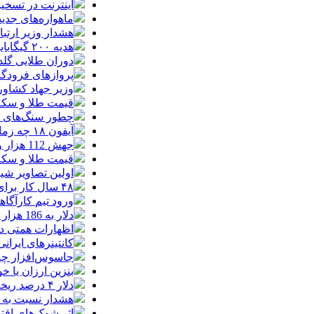
اینترنت در تسخیر ربات‌ها / ترافیک
ماهواره‌های جدید استارل
هشدار وزیر ارتبا
هدیه ۲۰۰ گیگابایتی دولت برای خبرنگاران ایرانسلی
دوران طلایی گلدن
پروازهای فرودگا
وزیر جهاد کشاور
قیمت طلا و سکه امروز یکشنبه 18م
چطور سنگ‌های قدی
آیفون ۱۸ چه زمانی معرفی می‌شود؟ / آنچه درباره گوشی جدید اپل می‌دانیم
جهش 112 هزار واحدی شاخص بورس در دقایق ابتدایی معاملات امروز
قیمت طلا و سکه یکشنبه 8
اولین تصاویر شیائوم
۴۸ سال کار برای خرید یک تویوتا کمری
ورود تیم کارآگا
دلار به 186 هزار تومان برگشت/ بازارها به توافق احتمالی هرمز چه واکنشی نشان دادند؟
اظهارات همتی درباره دلار/ دلار ۱۶ در
کانتینرهای ایرانی در بندر
جاسوس‌افزار چینی «لایت‌اسپ
بنزین ارزان یا 
دلار ۴ درصد ریخت، ۲۰۷ فقط ۲.۹ درصد / خودرو زیر فشار دلار کوتاه می‌آید؟
هشدار نسبت به وف
اثر شوک‌های اقتصادی در 