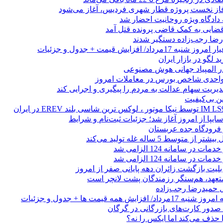
فاز نخست پروژه قطار شهری فردیس، آغاز می‌شود
 دادگاه ویژه روحانیت احضار شد
ضایی به کمک قاضی پرونده قتل آمد
 لگو در بازار ایران
 المپیاد جهانی هوش مصنوعی
یریت سهام عدالت به مردم را پیگیری و اجرایی کند
ین بی‌کیفیت
ز فرودگاه جده عربستان
 متوسط 5 ساله غله تولید می‌کند
 در سامانه 124 الزامی شد
 در سامانه 124 الزامی شد
لیت بازگشت زائران دهه پایانی صفر از امروز
 متعهد، هم‌سنگر رزمندگان پشت لانچر است
تل حمیدرضا رجب‌زاده
ایش همه قیمت ها + جدول و جزئیات
ا حذف می‌کند اما ایکس را نه؟