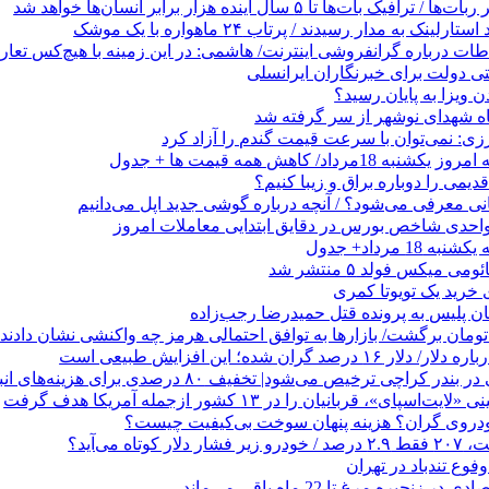
 بات‌ها تا ۵ سال آینده هزار برابر انسان‌ها خواهد شد
ینک به مدار رسیدند / پرتاب ۲۴ ماهواره با یک موشک
طات درباره گرانفروشی اینترنت/ هاشمی: در این زمینه با هیچ‌کس تعار
 ویزا به پایان رسید؟
ه شهدای نوشهر از سر گرفته شد
زی: نمی‌توان با سرعت قیمت گندم را آزاد کرد
رداد/ کاهش همه قیمت ها + جدول
می را دوباره براق و زیبا کنیم؟
1 مرداد+ جدول
ی میکس فولد ۵ منتشر شد
هان پلیس به پرونده قتل حمیدرضا رجب‌زاده
صد گران شده؛ این افزایش طبیعی است
 کراچی ترخیص می‌شود| تخفیف ۸۰ درصدی برای هزینه‌های انبارداری
ای»، قربانیان را در ۱۳ کشور ازجمله آمریکا هدف گرفت
خودروی گران؟ هزینه پنهان سوخت بی‌کیفیت چیست؟
وع تندباد در تهران
زنجیره مرغ تا 22 ماه باقی می‌ماند