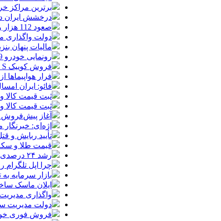
برترین مراکز خرید
درخشش ایران در
صعود 112 هزار واحدی شاخص بورس در معاملات امروز
دولت واگذاری مد
مالیات پنهان بنز
رونمایی خودرو IM LS9 توسط نیکا موتور ، لوکس ترین شاسی بلند EREV در ایران
فروش کوییک S سایپا از امروز آغاز شد؛ جزئیات ثبت‌نام و شرایط
فرار هواپیماها ا
فائو: ایران امسال بیشتر از
ثبت قیمت کالا و خدمات
ثبت قیمت کالا و خدمات
آغاز پیش‌فروش ب
اژه‌ای: خبرنگار
تأیید ربایش و ق
قیمت طلا و سکه امروز شنبه 17مرداد/ افز
رشد ۲۴ درصدی صدور کارت‌های بازرگانی در گرگان
چرا اپل تلگرام ر
بازار سرمایه به ت
ایلان ماسک ساخت
واگذاری مدیریت
دولت مدیریت سها
فروش فوری خودروهای وارداتی م