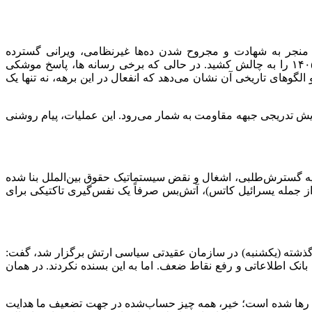
 منجر به شهادت و مجروح شدن ده‌ها غیرنظامی، ویرانی گسترده
زیرساخت‌های شهری و تخریب خانه‌های مسکونی شد، تمام تفسیرهای دوگانه و خوش‌بینانه درباره پایداری توافق آتش‌بس ۱۹ فروردین ۱۴۰۵ را به چالش کشید. در حالی که برخی رسانه ها، پاسخ موشکی
وهای تاریخی آن نشان می‌دهد که انفعال در این برهه، نه تنها یک
ش تدریجی جبهه مقاومت به شمار می‌رود. این عملیات، پیام روشنی
ایه گسترش‌طلبی، اشغال و نقض سیستماتیک حقوق بین‌الملل بنا شده
(از جمله یسرائیل کاتس)، آتش‌بس صرفاً یک نفس‌گیری تاکتیکی برای
ز گذشته (یکشنبه) در سازمان عقیدتی سیاسی ارتش برگزار شد، گفت:
ازی بانک اطلاعاتی و رفع نقاط ضعف. اما به این بسنده نکردند. در همان
 فضا رها شده است؛ خیر، همه چیز حساب‌شده در جهت تضعیف ما هدایت