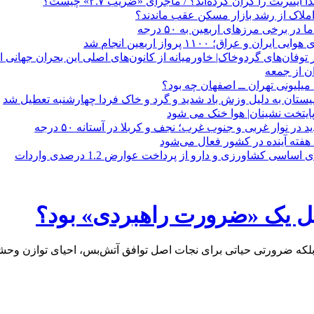
ا اینترنت را گران کرده‌اند؟ / ماجرای «ضریب ۲.۷» چیست؟
ملاک از رشد بازار مسکن عقب ماندند؟
ر برخی مرزهای اربعین به ۵۰ درجه
 و عراق؛ ۱۱۰۰ پرواز اربعین انجام شد
ن از جمعه
ستان به دلیل وزش باد شدید و گرد و خاک فردا چهارشنبه تعطیل شد
یتخت نشینان| هوا خنک می شود
در نوار غربی و جنوب غرب؛ نجف و کربلا در آستانه ۵۰ درجه
 هفته آینده در کشور فعال می‌شود
یل یک «ضرورت راهبردی» بود؟
 بلکه ضرورتی حیاتی برای نجات اصل توافق آتش‌بس، احیای توازن وح