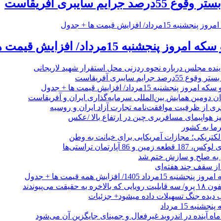
رایم سایبری آفریقاست
جشنبه 15مرداد/ افزایش قیمت ها + جدول
ینده مجلس درباره نحوه ردزنی محل استقرار شهید لاریجانی
جرایم سایبری آفریقاست
نجشنبه 15مرداد/ افزایش قیمت ها + جدول
ان دومین همایش بین‌المللی سرمایه‌گذاری ایران و آفریقاست
ری از ظرفیت موافقت‌نامه تجارت آزاد ایران و روسیه
یز هواپیمای مسافربری چین در ارتفاع بالا /عکس
رما به کشور
الکتریکی؛ مجازات آمریکایی برای خیانت به وطن
 از سقف چند هفته‌ای
اد 1405/ افزایش همه قیمت ها + جدول
حقیقت می‌پیوندند
ب دیده جنگ تسهیلات داده میشود+ جزئیات
نبه 15 مرداد
ه آینده در اندروید غیرفعال و جمینای جایگزین آن می‌شود