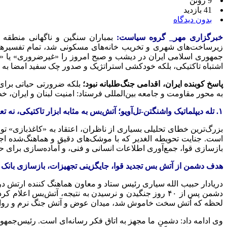
9 ژوئن
41 بازدید
بدون دیدگاه
خبرگزاری مهر_ گروه سیاست:
بمباران سنگین و ناگهانی منطقه
جمهوری اسلامی ایران در دیشب و صبح امروز را «غیرضروری» یا «تنش
اشتباه تاکتیکی، بلکه خودکشی استراتژیک و صدور چک سفید امضا به تل
پاسخ کوبنده ایران، اقدامی جنگ‌طلبانه نبود؛
بلکه ضرورتی حیاتی برای
به محور مقاومت و جامعه بین‌المللی فرستاد: امنیت لبنان و ایران،
۱. تله دیپلماتیک واشنگتن-تل‌آویو؛ آتش‌بس به مثابه ابزار تاکتیکی، نه تعهد حقوقی
بزرگ‌ترین خطای تحلیلی بسیاری از ناظران، اعتقاد به «کاغذبازی» 
است. جنایت تحویطه الغدیر که با موشک‌های دقیق و هماهنگ‌شده اجرا
بازسازی قوا، جمع‌آوری اطلاعات انسانی و فنی، و آماده‌سازی برای 
هدف دشمن از آتش بس تجدید قوا، جایگزینی تجهیزات، بازسازی بانک
دریادار حبیب الله سیاری رئیس ستاد و معاون هماهنگ کننده ارتش د
دشمن پس از ۴۰ روز جنگیدن و نرسیدن به نتیجه، آتش‌بس 
لحظه که آتش سخت خاموش شد، میدان عوض و آتش جنگ نرم و روانی
وی ادامه داد: دشمنِ ما مجهز به اتاق فکر رسانه‌ای است. رئیس‌جمه