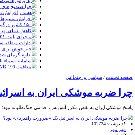
آیا اپراتورها بی‌صد
چرا صندوق‌های ا
هشدار افزایش دما د
افزایش مسیرهای هوایی ایران
۱۵۰ کشور درگیر توفان‌های گردوخاک| خاورمیانه از کانون‌های اصلی این بحران جهانی است
کاهش دمای تهرا
ماجرای بلیت ۲۱ میلیونی تهران ــ اصفهان چه بود؟
ادارات منطقه سی
خبر خوش برای پا
تداوم گرمای شدید 
سامانه «سیتا» تا
معافیت 199 کالای اساسی کشاورزی و دارو از پرداخت عوارض 1.2 درصدی واردات
صفحه نخست
/
سیاسی و اجتماعی
چرا ضربه موشکی ایران به اسرائ
پاسخ موشکی ایران به نقض مکرر آتش‌بس، اقدامی جنگ‌طلبانه نبود؛
کد نوشته: 102724
مهر نیوز