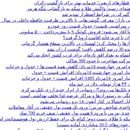
طارهای اربعین؛ خدمات بهتر برای بازگشت زائران
فته‌ای رسید/ واکنش طلا و سکه به بازگشایی تنگه هرمز
گمرکی در شرایط اضطرار تمدید شد
 در سراشیبی قیمت+ جدول قیمت روز خودرو
ی‌شود؛ فروش کوئیک S با پیش‌پرداخت ۵۰۰ میلیونی
وان با خرید خانه اقامت اروپا گرفت؟
زها را مختل کرد؛ لهستان در بالاترین سطح هشدار گرمایی
رزان نشد
شاه به بغداد افق تازه‌ای برای غرب کشور ایجاد می‌کند
 مهاجرتی با حدود 300 شاکی
داد/ کاهش همه قیمت ها + جدول و جزئیات
 ماه
 بانک‌ها می‌روند؟/ رونمایی از ابزار جدید ارزی بانک مرکزی
نگی به رستوران‌ها و مراکز عرضه غذا تخلف بهداشتی است
الا در کنار آیفون ۱۸ پرو رونمایی می‌شود
که یا طلای دست دوم؛ کدام یک برای حفظ ارزش پول هوشمندانه‌تر 
 میلیاردی آماده نیست!