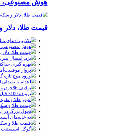
هوش مصنوعی، بستر وقوع 55درصد ج
قیمت طلا، دلار و سکه امروز پن
تکذیب ادعای نما
هوش مصنوعی، بستر وقوع 55درصد 
قیمت طلا، دلار و سکه امروز پ
یزد، امسال میزب
بهره گیری حداکث
پرواز موفقیت‌آم
ورود موج تازه گ
اعدام با صندلی 
توقیف 86خودروی لوکس، 187 قطعه زمین و 86 آپارتمان تراستی‌ها
پرونده 3100 قتل به صلح و سازش ختم شد
عبور طلا و نقره
قیمت طلا و سکه امروز پنجشنبه 15مرد
تحول بزرگ در آیفون ۱۸ پرو/ سه قابلیت رویایی که بالاخره به 
به خانه‌های آسی
قیمت طلا و سکه پنجش
گوگل اسیستنت ما