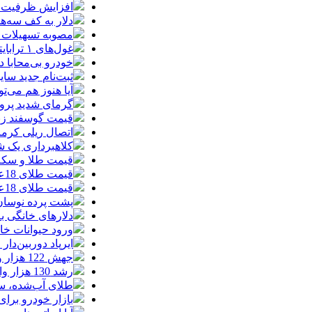
افزایش ظرفیت ق
دلار به کف سه‌ه
مصوبه تسهیلات 
غول‌های ۱ ترابایتی بازار/ معرفی گوشی‌هایی با بالاترین ظرفیت حافظه داخلی در سال ۲۰۲۶
خودرو بی‌محابا
ثبت‌نام جدید سایپا آغاز م
آیا هنوز هم می‌ت
گرمای شدید پروا
قیمت گوسفند زنده 30 درصد کاهش یافت؛ گوشت ا
اتصال ریلی کرمان
کلاهبرداری یک شرکت
قیمت طلا و سکه امروز چهارشنبه 14مر
قیمت طلای 18عیار امروز چهارشنبه 14مرداد/ افزایش قیمت + جدول
قیمت طلای 18عیار امروز 14مرداد 1405/ افزایش قیمت + جدول و جزئیات
پشت پرده نوسان ۴۴ هزار تومانی دلار در چند
دلارهای خانگی به
ورود حیوانات خا
ایرپاد دوربین‌دار اپل احتم
جهش 122 هزار واحدی شاخص بورس؛ ورود یک همت پول حقیقی در آغاز معاملات
رشد 130 هزار واحدی بورس با ورود 6 همت پول حقیقی/ صف خرید 700 نماد
طلای آب‌شده، س
بازار خودرو برای خودروهای 5-10