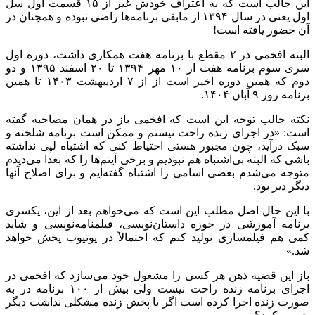
این جالب است که به اعتراف خودش غیر از ۱۵ قسمت اول سل
اول یعنی در سال ۱۳۹۴ از مابقی برنامه‌ها راضی نبوده و همچنان در
آن حضور یافته است!
البته افخمی در ۲ مقطع با برنامه هفت همکاری داشت، دوره اول
سری سوم برنامه هفت از ۱۰ مهر ۱۳۹۴ تا ۲۰ اسفند ۱۳۹۵ و دو
دوم که همین دوره اخیر است از از ۷ اردیبهشت ۱۴۰۳ تا همین
برنامه روز ۹ آبان ۱۴۰۴.
نکته جالب توجه این است که افخمی باز در همان مصاحبه گفته
است: «در اجرای زنده راحت نیستم و ممکن است برنامه شلخته و
سبک درآید، چون مجبور هستی احتیاط کنی که اشتباه لپی نداشته
باشی که البته بی‌اشتباه هم نبودیم و برخی آیتم‌ها را که بعدا می‌دیدم
متوجه می‌شدم بعضی اسامی را اشتباه گفته‌ایم و برای اصلاح آنها
دیگر دیر بود.
با این حال اصل مطلب این است که می‌خواهم بعد از این، یکسری
برنامه آموزشی در حوزه داستان‌نویسی، فیلمنامه‌نویسی و شاید
کمی هم فیلمسازی تولید کنم که احتمالاً در یوتیوب پخش خواهد
شد.»
باز این قضیه ذهن هر کسی را مشغول خود می‌سازد که افخمی در
اجرای برنامه زنده راحت نیست ولی بیش از ۱۰۰ برنامه در به
صورت زنده اجرا کرده است اگر با پخش زنده مشکلی نداشت دیگر