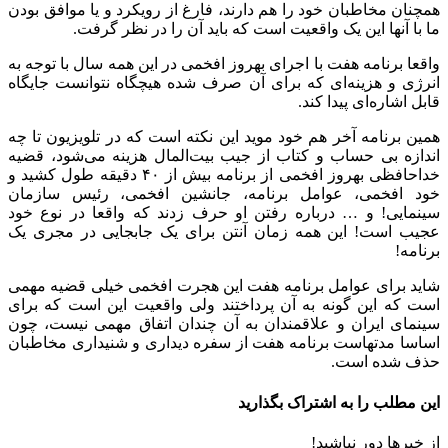
همچنان مخاطبان خود را هم دارند، فارغ از رویکرد و یا موافق بودن
ما با آنها این یک واقعیت است که باید آن را در نظر گرفت.
واقعا برنامه هفت با اجرای بهروز افخمی در این همه سال با توجه به
انرژی و هزینه‌ای که برای آن صرف شده هیچگاه نتوانست جایگاه
قابل اشاره‌ای پیدا کند.
همین برنامه آخر هم خود موید این نکته است که در تلویزیون تا چه
اندازه بی حساب و کتاب از جیب بیت‌المال هزینه می‌شود، قضیه
خداحافظی بهروز افخمی از برنامه بیش از ۴۰ دقیقه طول کشید و
خود افخمی، عوامل برنامه، جانشین افخمی، رئیس سازمان
سینمایی! و … درباره رفتن او حرف زدند که واقعا در نوع خود
عجیب است! این همه زمان آنتن برای یک جابجایی در مجری یک
برنامه!
شاید برای عوامل برنامه هفت این هجرت افخمی خیلی قضیه مهمی
است که این گونه به آن پرداختند ولی واقعیت این است که برای
سینمای ایران و علاقمندان به آن چندان اتفاق مهمی نیست، چون
اساسا مدتهاست برنامه هفت از سفره دیداری و شنیداری مخاطبان
حذف شده است.
این مطلب را به اشتراک بگذارید
از خبرها دور نباشید!