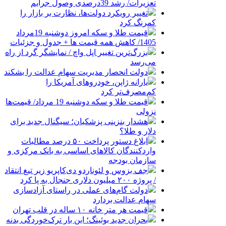
تعزیرات/ رشد 39درصدی وصول جرایم
تغییر رویکرد دولت‌ها، نظارت بر بازار را
کمرنگ کرد
قیمت طلا و سکه امروز دوشنبه 19مرداد
1405/ کاهش همه قیمت ها + جدول و جزئیات
بزرگ‌ترین تغییر اپل واچ / نمایشگر گرد از راه
می‌رسد
دولت انحصار مدیریت سهام عدالت را بشکند
یارانه ژاپن، خودروهای آمریکا را
کم‌مصرف‌تر کرد
قیمت طلا و سکه دوشنبه 19 مرداد/ قیمت‌ها
نزولی
هشدار بنزینی پزشکیان؛ سیگنال جدید برای
دلار و طلا؟
ابلاغ دستور پرداخت ۵۰ درصد مطالبات
واردکنندگان کالاهای اساسی به بانک مرکزی و
سازمان بودجه
جف بزوس و لئوناردو دی‌کاپریو زیر تیغ انتقاد
/ پروژه ۲۰۰ میلیون دلاری جنجال به پا کرد
دولت گام‌های عملی در راستای آزادسازی
سهام عدالت بردارد
قیمت هر متر خانه ۱۰ ساله در قلب تهران
بحران جدید بوئینگ؛ این بار ترک‌خوردگی بدنه