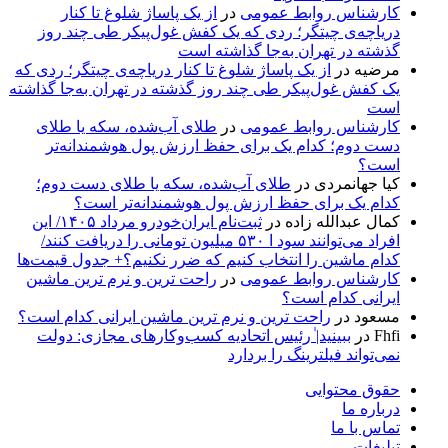
کارشناس روابط عمومی
در
از یک پاساژ شلوغ تا کنار
دریاچه‌ی چیتگر؛ ردی که یک کفش غول‌پیکر طی چند روز
گذشته در تهران به‌جا گذاشته است
مرضیه
در
از یک پاساژ شلوغ تا کنار دریاچه‌ی چیتگر؛ ردی که
یک کفش غول‌پیکر طی چند روز گذشته در تهران به‌جا گذاشته
است
کارشناس روابط عمومی
در
طلای آب‌شده، سکه یا طلای
دست دوم؛ کدام یک برای حفظ ارزش پول هوشمندانه‌تر
است؟
کیا جهانمردی
در
طلای آب‌شده، سکه یا طلای دست دوم؛
کدام یک برای حفظ ارزش پول هوشمندانه‌تر است؟
کمال عبدالله زاده
در
ثبت‌نام ایران‌خودرو مرداد ۱۴۰۵/ این
افراد می‌توانند سود ا ۵۳۰ میلیون تومانی را دریافت کنند/
کدام ماشین را انتخاب کنیم که ضرر نکنیم؟+ جدول قیمت‌ها
کارشناس روابط عمومی
در
راحت ترین و نرم ترین ماشین
ایرانی کدام است؟
مسعود
در
راحت ترین و نرم ترین ماشین ایرانی کدام است؟
Fhfi
در
ببینید| ٰرئیس اتحادیه کسب‌وکارهای مجازی: دولت
نمی‌تواند فیلترینگ را بردارد
حقوق محتوایی
درباره ما
تماس با ما
تبلیغات