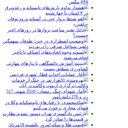
۷۳۷ مکس
هشدار تداوم بارش‌های تابستانه و رعدوبرق
در ۴ استان تا چهارشنبه
لغو صدها پرواز چین در آستانه ورود توفان
«دلفین»
دلیل تغییر ساعت پروازها در روزهای اخیر
چیست؟
وضعیت اضطراری در چین؛ طوفان سهمگین
دلفین سواحل شرقی را درنوردید
تسویه وجوه اتحادیه‌های اصناف با تأخیر
انجام می‌شود
ببینید| آموزش دانشگاهی با نیازهای مهارتی
کشاورزی منطبق نیست
آغاز عملیات احداث قطار شهری فردیس
بهره‌مندی 20هزارنفر در جنگ از خدمات
وکالتی/برگزاری آزمون وکالت در آبان
آمار شهدای جنگ رمضان؛ 3519 شهید، 517
زن و 270 دانش‌آموز
شاه‌محمدی: با رفتارهای تابوشکنانه وکلا در
فضای مجازی برخورد می‌کنیم
رئیس دادگستری تهران دستور تشدید نظارت
بر قیمت‌ها را صادر کرد
قیمت طلا و سکه امروز یکشنبه 18مرداد/