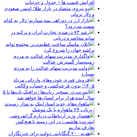
افزایش قیمت ها + جدول و جزئیات
دو نیروی متضاد در بازار طلا؛ اونس صعودی
و دلار نزولی
بازار ارز در دوراهی سه سناریو؛ دلار به کدام
سمت می‌رود؟
رشد ۷۳ درصدی تجارت ایران و ترکیه در
سایه محاصره دریایی
ایلان ماسک ساخت عظیم‌ترین مجتمع تولید
تراشه جهان را شروع کرد
واگذاری مدیریت سهام عدالت به مردم
زمینه‌ساز گسترش عدالت
دولت مدیریت سهام عدالت را به مردم
بسپارد
فروش فوری خودروهای وارداتی مرداد
۱۴۰۵؛ بدون قرعه‌کشی و حساب وکالتی
اینترنت در تسخیر ربات‌ها / ترافیک بات‌ها تا ۵
سال آینده هزار برابر انسان‌ها خواهد شد
ماهواره‌های جدید استارلینک به مدار رسیدند
/ پرتاب ۲۴ ماهواره با یک موشک
هشدار وزیر ارتباطات درباره گرانفروشی
اینترنت/ هاشمی: در این زمینه با هیچ‌کس
تعارف نداریم
هدیه ۲۰۰ گیگابایتی دولت برای خبرنگاران