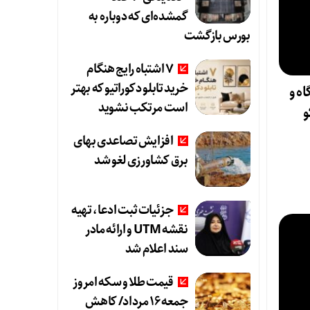
گمشده‌ای که دوباره به
بورس بازگشت
۷ اشتباه رایج هنگام
خرید تابلو دکوراتیو که بهتر
ه و
است مرتکب نشوید
و
افزایش تصاعدی بهای
برق کشاورزی لغو شد
جزئیات ثبت ادعا، تهیه
نقشه UTM و ارائه مادر
سند اعلام شد
قیمت طلا و سکه امروز
جمعه ۱۶ مرداد/ کاهش