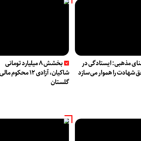
نای مذهبی: ایستادگی در
بخشش ۸ میلیارد تومانی
 شهادت را هموار می‌سازد
شاکیان، آزادی ۱۲ محکوم ما
گلستان