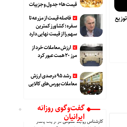
قیمت ها+ جدول و جزییات
ی توزیع
فاصله قیمت از مزرعه تا
سفره؛ کشاورز کمترین
سهم را از قیمت نهایی دارد
ارزش معاملات خرد از
مرز 20 همت عبور کرد
رشد 95 درصدی ارزش
معاملات بورس‌های کالایی
گفت‌وگوی روزانه
ایرانیان
کارشناس روابط عمومی
در
از یک پاساژ