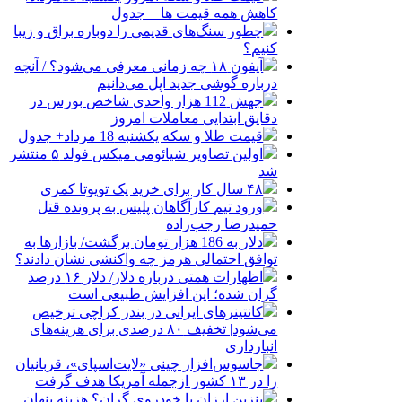
کاهش همه قیمت ها + جدول
چطور سنگ‌های قدیمی را دوباره براق و زیبا
کنیم؟
آیفون ۱۸ چه زمانی معرفی می‌شود؟ / آنچه
درباره گوشی جدید اپل می‌دانیم
جهش 112 هزار واحدی شاخص بورس در
دقایق ابتدایی معاملات امروز
قیمت طلا و سکه یکشنبه 18 مرداد+ جدول
اولین تصاویر شیائومی میکس فولد ۵ منتشر
شد
۴۸ سال کار برای خرید یک تویوتا کمری
ورود تیم کارآگاهان پلیس به پرونده قتل
حمیدرضا رجب‌زاده
دلار به 186 هزار تومان برگشت/ بازارها به
توافق احتمالی هرمز چه واکنشی نشان دادند؟
اظهارات همتی درباره دلار/ دلار ۱۶ درصد
گران شده؛ این افزایش طبیعی است
کانتینرهای ایرانی در بندر کراچی ترخیص
می‌شود| تخفیف ۸۰ درصدی برای هزینه‌های
انبارداری
جاسوس‌افزار چینی «لایت‌اسپای»، قربانیان
را در ۱۳ کشور ازجمله آمریکا هدف گرفت
بنزین ارزان یا خودروی گران؟ هزینه پنهان