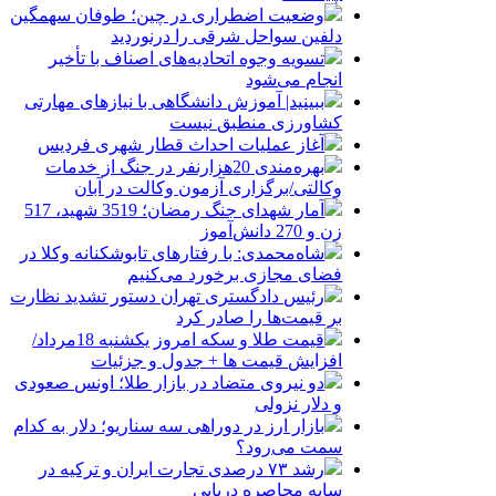
وضعیت اضطراری در چین؛ طوفان سهمگین
دلفین سواحل شرقی را درنوردید
تسویه وجوه اتحادیه‌های اصناف با تأخیر
انجام می‌شود
ببینید| آموزش دانشگاهی با نیازهای مهارتی
کشاورزی منطبق نیست
آغاز عملیات احداث قطار شهری فردیس
بهره‌مندی 20هزارنفر در جنگ از خدمات
وکالتی/برگزاری آزمون وکالت در آبان
آمار شهدای جنگ رمضان؛ 3519 شهید، 517
زن و 270 دانش‌آموز
شاه‌محمدی: با رفتارهای تابوشکنانه وکلا در
فضای مجازی برخورد می‌کنیم
رئیس دادگستری تهران دستور تشدید نظارت
بر قیمت‌ها را صادر کرد
قیمت طلا و سکه امروز یکشنبه 18مرداد/
افزایش قیمت ها + جدول و جزئیات
دو نیروی متضاد در بازار طلا؛ اونس صعودی
و دلار نزولی
بازار ارز در دوراهی سه سناریو؛ دلار به کدام
سمت می‌رود؟
رشد ۷۳ درصدی تجارت ایران و ترکیه در
سایه محاصره دریایی