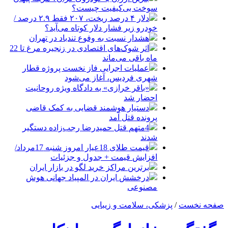
سوخت بی‌کیفیت چیست؟
دلار ۴ درصد ریخت، ۲۰۷ فقط ۲.۹ درصد /
خودرو زیر فشار دلار کوتاه می‌آید؟
هشدار نسبت به وفوع تندباد در تهران
اثر شوک‌های اقتصادی در زنجیره مرغ تا 22
ماه باقی می‌ماند
عملیات اجرایی فاز نخست پروژه قطار
شهری فردیس، آغاز می‌شود
«باقر خرازی» به دادگاه ویژه روحانیت
احضار شد
دستیار هوشمند قضایی به کمک قاضی
پرونده قتل آمد
4متهم قتل حمیدرضا رجب‌زاده دستگیر
شدند
قیمت طلای 18عیار امروز شنبه 17مرداد/
افزایش قیمت + جدول و جزئیات
برترین مراکز خرید لگو در بازار ایران
درخشش ایران در المپیاد جهانی هوش
مصنوعی
صفحه نخست
/
پزشکی، سلامت و زیبایی