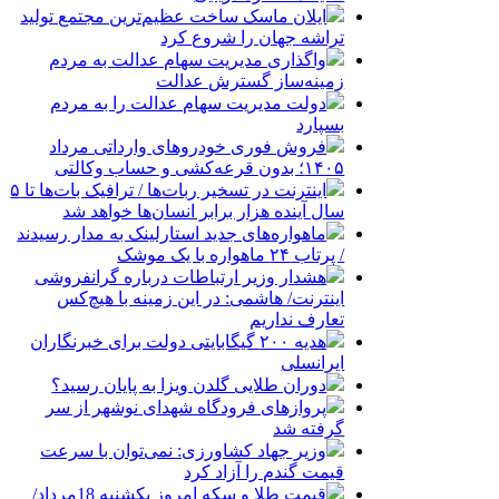
ایلان ماسک ساخت عظیم‌ترین مجتمع تولید
تراشه جهان را شروع کرد
واگذاری مدیریت سهام عدالت به مردم
زمینه‌ساز گسترش عدالت
دولت مدیریت سهام عدالت را به مردم
بسپارد
فروش فوری خودروهای وارداتی مرداد
۱۴۰۵؛ بدون قرعه‌کشی و حساب وکالتی
اینترنت در تسخیر ربات‌ها / ترافیک بات‌ها تا ۵
سال آینده هزار برابر انسان‌ها خواهد شد
ماهواره‌های جدید استارلینک به مدار رسیدند
/ پرتاب ۲۴ ماهواره با یک موشک
هشدار وزیر ارتباطات درباره گرانفروشی
اینترنت/ هاشمی: در این زمینه با هیچ‌کس
تعارف نداریم
هدیه ۲۰۰ گیگابایتی دولت برای خبرنگاران
ایرانسلی
دوران طلایی گلدن ویزا به پایان رسید؟
پروازهای فرودگاه شهدای نوشهر از سر
گرفته شد
وزیر جهاد کشاورزی: نمی‌توان با سرعت
قیمت گندم را آزاد کرد
قیمت طلا و سکه امروز یکشنبه 18مرداد/