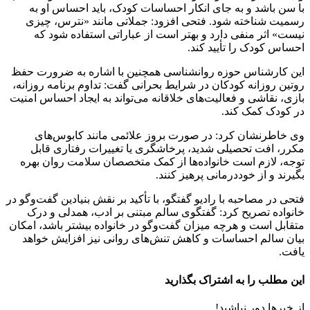
با سن باشد و به جای انکار احساسات کودک، باید احساس او به
رسمیت شناخته شود. فتحی افزود: جملاتی مانند «نترس، چیزی
نیست» اثر منفی دارد و بهتر است از عباراتی استفاده شود که
احساس کودک را تأیید کند.
این کارشناس حوزه روانشناسی همچنین با اشاره به ضرورت حفظ
روتین روزانه کودکان در شرایط بحرانی گفت: تداوم برنامه روزانه،
بازی، نقاشی و فعالیت‌های خلاقانه می‌تواند به ایجاد احساس امنیت
در کودک کمک کند.
وی خاطرنشان کرد: در صورت بروز علائمی مانند کابوس‌های
مکرر، افت تحصیلی شدید، پرخاشگری یا تغییرات رفتاری قابل
توجه، لازم است خانواده‌ها از کمک متخصصان سلامت روان بهره
بگیرند و از خوددرمانی پرهیز کنند.
فتحی در مصاحبه با رادیو گفتگو، با تأکید بر نقش بنیادین گفت‌وگو در
خانواده تصریح کرد: گفتگوی سالم مبتنی بر ادب، همدلی و درک
متقابل است و هرچه میزان گفت‌وگو در خانواده بیشتر باشد، امکان
بیان سالم احساسات و کاهش تنش‌های روانی نیز افزایش خواهد
یافت.
این مطلب را به اشتراک بگذارید
از خبرها دور نباشید!