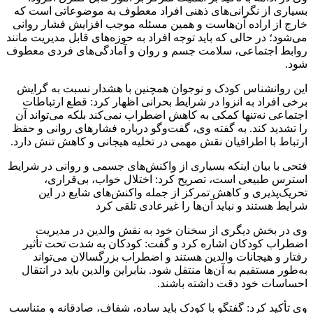
بسیاری از نگرانی‌های ذهنی افراد معطوف به موضوعاتی است که
خارج از اراده آن‌هاست و همین مسئله موجب افزایش فشار روانی
می‌شود؛ در حالی که باید توجه افراد به حوزه‌های قابل مدیریت مانند
روابط اجتماعی، سلامت جسم و روان و آمادگی‌های فردی معطوف
شود.
این روانشناس کودک و نوجوان همچنین با هشدار نسبت به گرایش
برخی افراد به انزوا در شرایط بحرانی اظهار کرد: قطع ارتباطات
اجتماعی نه‌تنها کمکی به کاهش اضطراب نمی‌کند بلکه می‌تواند آن
را تشدید کند. به گفته وی، گفت‌وگو درباره فشارهای روانی و حفظ
ارتباط با اطرافیان نقش مهمی در تخلیه هیجانی و کاهش تنش دارد.
فتحی با بیان اینکه بسیاری از واکنش‌های جسمی و روانی در شرایط
استرس طبیعی است، تصریح کرد: اختلال خواب، بی‌قراری،
تحریک‌پذیری و کاهش تمرکز از جمله واکنش‌های شایع در این
شرایط هستند و نباید آن‌ها را غیرعادی تلقی کرد
وی در بخش دیگری از سخنان خود به نقش والدین در مدیریت
اضطراب کودکان اشاره کرد و گفت: کودکان به شدت تحت تأثیر
رفتار و هیجانات والدین هستند و اضطراب بزرگسالان می‌تواند
به‌طور مستقیم به آن‌ها منتقل شود. بنابراین والدین باید در انتقال
احساسات خود دقت داشته باشند.
وی تأکید کرد: گفتگو با کودک باید ساده، شفاف، صادقانه و متناسب