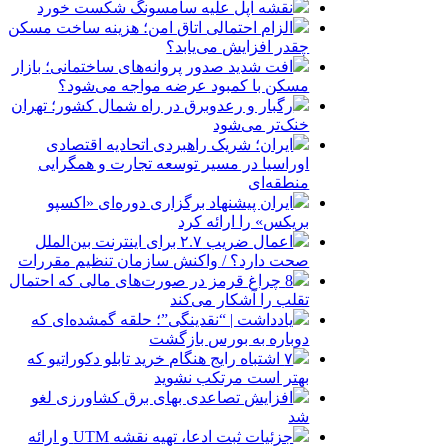
نقشه اپل علیه سامسونگ شکست خورد
الزام احتمالی اتاق امن؛ هزینه ساخت مسکن
چقدر افزایش می‌یابد؟
افت شدید صدور پروانه‌های ساختمانی؛ بازار
مسکن با کمبود عرضه مواجه می‌شود؟
رگبار و رعدوبرق در راه شمال کشور؛ تهران
خنک‌تر می‌شود
ایران؛ شریک راهبردی اتحادیه اقتصادی
اوراسیا در مسیر توسعه تجارت و همگرایی
منطقه‌ای
ایران پیشنهاد برگزاری دوره‌ای «اکسپو
بریکس» را ارائه کرد
اعمال ضریب ۲.۷ برای اینترنت بین‌الملل
صحت دارد؟ / واکنش سازمان تنظیم مقررات
8 چراغ قرمز در صورت‌های مالی که احتمال
تقلب را آشکار می‌کند
یادداشت | “نقدینگی”؛ حلقه گمشده‌ای که
دوباره به بورس بازگشت
۷ اشتباه رایج هنگام خرید تابلو دکوراتیو که
بهتر است مرتکب نشوید
افزایش تصاعدی بهای برق کشاورزی لغو
شد
جزئیات ثبت ادعا، تهیه نقشه UTM و ارائه