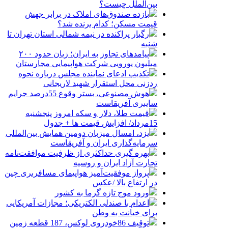
بین‌الملل چیست؟
بازده صندوق‌های املاک در برابر جهش
قیمت مسکن؛ کدام برنده شد؟
رگبار پراکنده در نیمه شمالی استان تهران تا
شنبه
پیامدهای تجاوز به ایران؛ زیان حدود ۲۰۰
میلیون یورویی شرکت هواپیمایی مجارستان
تکذیب ادعای نماینده مجلس درباره نحوه
ردزنی محل استقرار شهید لاریجانی
هوش مصنوعی، بستر وقوع 55درصد جرایم
سایبری آفریقاست
قیمت طلا، دلار و سکه امروز پنجشنبه
15مرداد/ افزایش قیمت ها + جدول
یزد، امسال میزبان دومین همایش بین‌المللی
سرمایه‌گذاری ایران و آفریقاست
بهره گیری حداکثری از ظرفیت موافقت‌نامه
تجارت آزاد ایران و روسیه
پرواز موفقیت‌آمیز هواپیمای مسافربری چین
در ارتفاع بالا /عکس
ورود موج تازه گرما به کشور
اعدام با صندلی الکتریکی؛ مجازات آمریکایی
برای خیانت به وطن
توقیف 86خودروی لوکس، 187 قطعه زمین