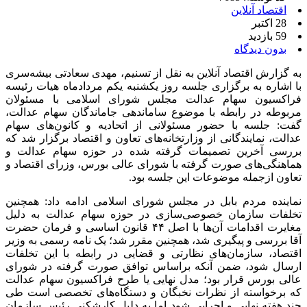
اقتصاد آنلاین
28 اکتبر
59 بازدید
بدون دیدگاه
به گزارش اقتصاد آنلاین به نقل از تسنیم، مهدی سعادتی بیشه‌سری
با اشاره به برگزاری جلسه روز یکشنبه یکم مردادماه هیات رئیسه
فراکسیون سهام عدالت مجلس شورای اسلامی با مسئولان
مربوطه در رابطه با موضوع ساماندهی جاماندگان سهام عدالت،
گفت: جلسه با حضور مسئولانی از اتحادیه و کانون‌های سهام
عدالت، نمایندگانی از وزارتخانه‌های تعاون و اقتصاد برگزار شد که
بررسی آخرین تصمیمات گرفته شده در حوزه سهام عدالت و
هماهنگی‌های صورت گرفته با شورای عالی بورس، وزرای اقتصاد و
تعاون ازجمله موضوعات این جلسه بود.
نماینده مردم بابل در مجلس شورای اسلامی ادامه داد: همچنین
تخلفات سازمان خصوصی‌سازی در حوزه سهام عدالت به دلیل
مغایرت اقدامات آن‌ها با اصل ۴۴ قانون اساسی و فرمان حضرت
آقا بررسی و پیگیری شد، همچنین مقرر شد؛ یک نامه رسمی به وزیر
اقتصاد، سازمان‌های نظارتی و قضایی در رابطه با این تخلفات
ارسال شود، ضمن آنکه براساس توافق صورت گرفته در شورای
عالی بورس قرار بود؛ مدل نهایی یا طرح فراکسیون سهام عدالت
که برخواسته از نظرات نخبگان و دستگاه‌های تخصصی است طی
چند هفته نهایی و اجرایی شود اما به دلیل کارشکنی رئیس سازمان