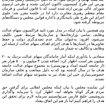
بورس این طرح کمیسیون تاکنون اجرایی نشده و طرحی ازسوی
شورای عالی بورس ارئه شده است که با قانون اساسی و فرمان
مقام معظم رهبری مغایرت دارد لذا در جلسه مقرر شد؛ جلوی
اجرای این طرح طی نامه‌نگاری با اداره قوانین مجلس و دستگاه‌های
مربوطه گرفته شود.
وی همچنین با بیان اینکه در مدل مورد تایید فراکسیون سهام عدالت
وظایف تمامی وزارتخانه‌ها و سازمان‌ها مرتبط تعیین تکلیف
می‌شود، افزود: به‌عنوان مثال عدم تصدی‌گری دولت و حفظ
تعاونی‌ها در استان‌ها با هدف اجرای اهداف سهام عدالت ازجمله این
وظایف و تکالیف به شمار می‌آیند.
سعادتی با یادآوری اینکه آمار جاماندگان سهام عدالت نزدیک به ۲۰
میلیون نفر است، اظهار کرد: اضافه شدن ۳ میلیون و ۵۰۰ هزار نفر
(از جامعه کمیته امداد و بهزیستی) به مجموع سهام عدالت جامعه
هدف ما در سال گذشته بود که به دلیل ممانعت و تخلف سازمان
خصوصی‌سازی حتی این تعداد نیز به مجموعه سهام عدالت اضافه
نشدند.
این نماینده مجلس با بیان اینکه مجلس انقلابی برای گرفتن حق
مردم هرگز کوتاه نخواهد آمد، اظهار کرد: با سرمایه واگذاری
پتروشیمی خلیج فارس می‌توانستیم سرمایه لازم برای تحقق این
هدف را فراهم کنیم اما باز هم این اتفاق نیفتاد.