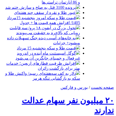
و 86 آپارتمان تراستی‌ها
پرونده 3100 قتل به صلح و سازش ختم شد
عبور طلا و نقره از سقف چند هفته‌ای
قیمت طلا و سکه امروز پنجشنبه 15مرداد
1405/ افزایش همه قیمت ها + جدول
تحول بزرگ در آیفون ۱۸ پرو/ سه قابلیت
رویایی که بالاخره به حقیقت می‌پیوندند
به خانه‌های آسیب دیده جنگ تسهیلات داده
میشود+ جزئیات
قیمت طلا و سکه پنجشنبه 15 مرداد
گوگل اسیستنت ماه آینده در اندروید
غیرفعال و جمینای جایگزین آن می‌شود
افزایش ظرفیت قطارهای اربعین؛ خدمات
بهتر برای بازگشت زائران
دلار به کف سه‌هفته‌ای رسید/ واکنش طلا و
سکه به بازگشایی تنگه هرمز
صفحه نخست
/
بورس و فارکس
۲۰ میلیون نفر سهام عدالت
ندارند