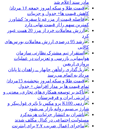
مادر سند اعلام شد
قیمت طلا و سکه امروز جمعه ۱۶ مرداد/
کاهش قیمت ها+ جدول و جزییات
فاصله قیمت از مزرعه تا سفره؛ کشاورز
کمترین سهم را از قیمت نهایی دارد
ارزش معاملات خرد از مرز 20 همت عبور
کرد
رشد 95 درصدی ارزش معاملات بورس‌های
کالایی
استقرار تیم مشترک نظارتی سازمان
هواپیمایی، بازرسی و تعزیرات در عملیات
پروازی اربعین
ریل‌گذاری راه‌آهن چابهار ــ زاهدان تا پایان
مرداد به اتمام می‌رسد
قیمت طلا و سکه امروز پنجشنبه 15مرداد/
تمام قیمت ها بر مدار افزایش + جدول
تأکید بر توسعه همکاری‌های تجاری، معدنی و
ترانزیتی ایران و قرقیزستان
ردمی K100 پرو مکس با باتری غول‌پیکر و
شارژ بی‌سیم روانه بازار می‌شود
ناشران به انتشار جزئیات هزینه‌کرد
مسئولیت اجتماعی در کدال مکلف شدند
ماجرای اعمال ضریب ۲.۷ برای اینترنت