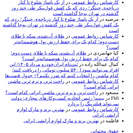
کارشناس روابط عمومی
در
از یک پاساژ شلوغ تا کنار
دریاچه‌ی چیتگر؛ ردی که یک کفش غول‌پیکر طی چند روز
گذشته در تهران به‌جا گذاشته است
مرضیه
در
از یک پاساژ شلوغ تا کنار دریاچه‌ی چیتگر؛ ردی که
یک کفش غول‌پیکر طی چند روز گذشته در تهران به‌جا گذاشته
است
کارشناس روابط عمومی
در
طلای آب‌شده، سکه یا طلای
دست دوم؛ کدام یک برای حفظ ارزش پول هوشمندانه‌تر
است؟
کیا جهانمردی
در
طلای آب‌شده، سکه یا طلای دست دوم؛
کدام یک برای حفظ ارزش پول هوشمندانه‌تر است؟
کمال عبدالله زاده
در
ثبت‌نام ایران‌خودرو مرداد ۱۴۰۵/ این
افراد می‌توانند سود ا ۵۳۰ میلیون تومانی را دریافت کنند/
کدام ماشین را انتخاب کنیم که ضرر نکنیم؟+ جدول قیمت‌ها
کارشناس روابط عمومی
در
راحت ترین و نرم ترین ماشین
ایرانی کدام است؟
مسعود
در
راحت ترین و نرم ترین ماشین ایرانی کدام است؟
Fhfi
در
ببینید| ٰرئیس اتحادیه کسب‌وکارهای مجازی: دولت
نمی‌تواند فیلترینگ را بردارد
کارشناس روابط عمومی
در
بهترین برند و مارک لوازم
آرایشی ایرانی
فاطمه
در
بهترین برند و مارک لوازم آرایشی ایرانی
حقوق محتوایی