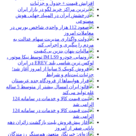
افزایش قیمت + جدول و جزئیات
برترین مراکز خرید لگو در بازار ایران
درخشش ایران در المپیاد جهانی هوش
مصنوعی
صعود 112 هزار واحدی شاخص بورس در
معاملات امروز
دولت واگذاری مدیریت سهام عدالت به
مردم را پیگیری و اجرایی کند
مالیات پنهان بنزین بی‌کیفیت
رونمایی خودرو IM LS9 توسط نیکا موتور ،
لوکس ترین شاسی بلند EREV در ایران
فروش کوییک S سایپا از امروز آغاز شد؛
جزئیات ثبت‌نام و شرایط
فرار هواپیماها از فرودگاه جده عربستان
فائو: ایران امسال بیشتر از متوسط 5 ساله
غله تولید می‌کند
ثبت قیمت کالا و خدمات در سامانه 124
الزامی شد
ثبت قیمت کالا و خدمات در سامانه 124
الزامی شد
آغاز پیش‌فروش بلیت بازگشت زائران دهه
پایانی صفر از امروز
اژه‌ای: خبرنگار متعهد، هم‌سنگر رزمندگان