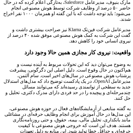
مارک بنیوف، مدیرعامل Salesforce، به‌تازگی اعلام کرده که در حال
حاضر ۵۰ درصد از وظایف شرکت توسط هوش مصنوعی انجام
می‌شود؛ باید توجه داشت که با این گفته او همزمان ۱۰۰۰ نفر اخراج
شدند.
مدیرعامل شرکت فین‌تک Klarna نیز صراحت بیشتری داشت و
گفت این شرکت به کمک هوش مصنوعی موفق شده ۴۰ درصد از
نیروی انسانی خود را کاهش دهد.
واقعیت: نیروی کار مجازی همین حالا وجود دارد
به وضوح می‌توان دید که این تحولات مربوط به آینده نیست و
هم‌اکنون در حال وقوع‌ است. دلیل اصلی این دگرگونی، پیشرفت
پرشتاب هوش مصنوعی در سال‌های اخیر است. سام آلتمن،
مدیرعامل OpenAI، در یک پادکست توضیح داد که مدل‌های استدلال
جدید به سطحی از توانمندی رسیده‌اند که می‌توانند مسائل
چندمرحله‌ای و پیچیده را در حد فردی دارای مدرک دکتری، تحلیل و
حل کنند.
به گفته منابعی از آزمایشگاه‌های فعال در حوزه هوش مصنوعی،
این مدل‌ها در حال آموزش برای انجام وظایف حرفه‌ای در مشاغلی
مانند بانکداری، تحلیل مالی، بیمه، حقوق، و حتی روزنامه‌نگاری
هستند. هدف این است که خروجی هوش مصنوعی با کیفیت
حرفه‌ای و حداقل خطا تولید شود. این منابع به دلیل تعهدات