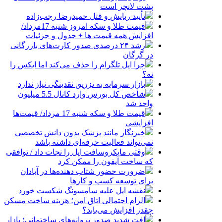
پشت لانچر است
تأیید ربایش و قتل حمیدرضا رجب‌زاده
قیمت طلا و سکه امروز شنبه 17مرداد/
افزایش همه قیمت ها + جدول و جزئیات
رشد ۲۴ درصدی صدور کارت‌های بازرگانی
در گرگان
چرا اپل تلگرام را حذف می‌کند اما ایکس را
نه؟
بازار سرمایه به تزریق نقدینگی نیاز ندارد
شاخص کل بورس وارد کانال 5.5 میلیون
واحد شد
قیمت طلا و سکه شنبه 17 مرداد/ قیمت‌ها
افزایشی
خبرنگار مانند پزشک بدون دانش تخصصی
نمی‌تواند فعالیت حرفه‌ای داشته باشد
وقتی مایکروسافت اپل را نجات داد / توافقی
که ساخت آیفون را ممکن کرد
ضرورت حضور شتاب ‌دهنده‌ها در آبادان
برای توسعه کسب‌ و کارها
نقشه اپل علیه سامسونگ شکست خورد
الزام احتمالی اتاق امن؛ هزینه ساخت مسکن
چقدر افزایش می‌یابد؟
افت شدید صدور پروانه‌های ساختمانی؛ بازار