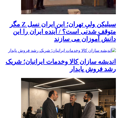
سیلیکن ولیِ تهران؛ این ایران نسل Z مگر
متوقف شدنی است؟ / آینده ایران را این
دانش آموزان می سازند
اندیشه سازان کالا وخدمات ایرانیان؛ شریک
رشد فروش پایدار