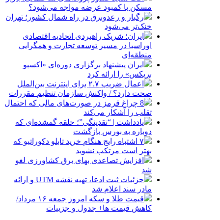
مسکن با کمبود عرضه مواجه می‌شود؟
رگبار و رعدوبرق در راه شمال کشور؛ تهران
خنک‌تر می‌شود
ایران؛ شریک راهبردی اتحادیه اقتصادی
اوراسیا در مسیر توسعه تجارت و همگرایی
منطقه‌ای
ایران پیشنهاد برگزاری دوره‌ای «اکسپو
بریکس» را ارائه کرد
اعمال ضریب ۲.۷ برای اینترنت بین‌الملل
صحت دارد؟ / واکنش سازمان تنظیم مقررات
8 چراغ قرمز در صورت‌های مالی که احتمال
تقلب را آشکار می‌کند
یادداشت | “نقدینگی”؛ حلقه گمشده‌ای که
دوباره به بورس بازگشت
۷ اشتباه رایج هنگام خرید تابلو دکوراتیو که
بهتر است مرتکب نشوید
افزایش تصاعدی بهای برق کشاورزی لغو
شد
جزئیات ثبت ادعا، تهیه نقشه UTM و ارائه
مادر سند اعلام شد
قیمت طلا و سکه امروز جمعه ۱۶ مرداد/
کاهش قیمت ها+ جدول و جزییات