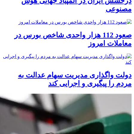
درخشش ایران در المپیاد جهانی هوش
مصنوعی
صعود 112 هزار واحدی شاخص بورس در
معاملات امروز
دولت واگذاری مدیریت سهام عدالت به
مردم را پیگیری و اجرایی کند