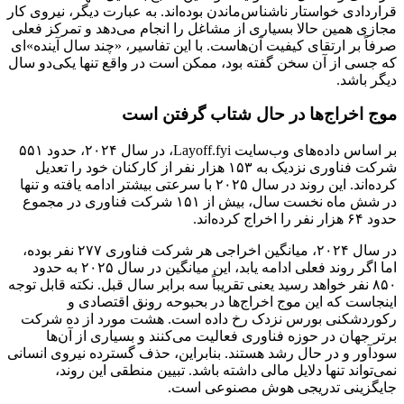
قراردادی خواستار ناشناس‌ماندن بوده‌اند. به عبارت دیگر، نیروی کار
مجازی همین حالا بسیاری از مشاغل را انجام می‌دهد و تمرکز فعلی
صرفاً بر ارتقای کیفیت آن‌هاست. با این تفاسیر، «چند سال آینده»‌ای
که جسی از آن سخن گفته بود، ممکن است در واقع تنها یکی‌دو سال
دیگر باشد.
موج اخراج‌ها در حال شتاب گرفتن است
بر اساس داده‌های وب‌سایت Layoff.fyi، در سال ۲۰۲۴، حدود ۵۵۱
شرکت فناوری نزدیک به ۱۵۳ هزار نفر از کارکنان خود را تعدیل
کرده‌اند. این روند در سال ۲۰۲۵ با سرعتی بیشتر ادامه یافته و تنها
در شش ماه نخست سال، بیش از ۱۵۱ شرکت فناوری در مجموع
حدود ۶۴ هزار نفر را اخراج کرده‌اند.
در سال ۲۰۲۴، میانگین اخراجی هر شرکت فناوری ۲۷۷ نفر بوده،
اما اگر روند فعلی ادامه یابد، این میانگین در سال ۲۰۲۵ به حدود
۸۵۰ نفر خواهد رسید یعنی تقریباً سه برابر سال قبل. نکته قابل توجه
اینجاست که این موج اخراج‌ها در بحبوحه‌ رونق اقتصادی و
رکوردشکنی بورس نزدک رخ داده است. هشت مورد از ده شرکت
برتر جهان در حوزه فناوری فعالیت می‌کنند و بسیاری از آن‌ها
سودآور و در حال رشد هستند. بنابراین، حذف گسترده نیروی انسانی
نمی‌تواند تنها دلایل مالی داشته باشد. تبیین منطقی این روند،
جایگزینی تدریجی هوش مصنوعی است.