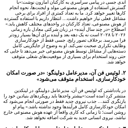
اندی جسی در پیامی سراسری به کارکنان آمازون نوشت:«با
گسترش استفاده از هوش مصنوعی مولد و ایجنت‌ها، نحوه انجام
کارها تغییر خواهد کرد. ما به تعداد کمتری از افراد برای برخی
مشاغل فعلی نیاز خواهیم داشت… انتظار داریم با استفاده گسترده
از هوش مصنوعی، تعداد کارکنان در واحدهای مختلف کاهش یابد.»
اصطلاح «در چند سال آینده» در زبان شرکتی معادل بازه زمانی
۲۰۲۶ تا ۲۰۲۸ است نه یک دهه بعد و آینده برای آن‌ها بسیار زودتر
فرا می‌رسد. برخلاف تصور رایج، جسی فقط از خودکارسازی
وظایف تکراری صحبت نمی‌کند. او به وضوح از جایگزینی کامل
دسته‌هایی از مشاغل توسط هوش مصنوعی خبر می‌دهد تا جایی که
حتی روند استخدام برای بسیاری از موقعیت‌های شغلی متوقف
خواهد شد.
۲. لوئیس فن آن، مدیرعامل دولینگو: «در صورت امکان
خودکارسازی، استخدام متوقف می‌شود»
در یادداشتی که لوئیس فن آن، مدیرعامل دولینگو، در لینکدین
منتشر کرد آمده است:«بیشتر واحدها باید رویکردهای بنیادین خود را
بازنگری کنند… جذب نیروی جدید فقط در صورتی انجام می‌شود که
امکان خودکارسازی کامل فرآیندها وجود نداشته باشد.» پیام او
روشن است؛ تا زمانی که کاری واقعاً از عهده هوش مصنوعی خارج
نباشد، نیروی انسانی جدید به شرکت اضافه نخواهد شد.