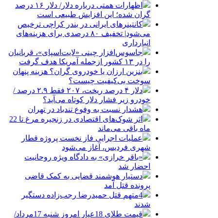
اظهارات همتی درباره دلار/ دلار ۱۶ درصد
گران شده؛ این افزایش طبیعی است
کانتینرهای ایرانی در بندر کراچی ترخیص
می‌شود| تخفیف ۸۰ درصدی برای هزینه‌های
انبارداری
جاسوس‌افزار چینی «لایت‌اسپای»، قربانیان
را در ۱۳ کشور ازجمله آمریکا هدف گرفت
بنزین ارزان یا خودروی گران؟ هزینه پنهان
سوخت بی‌کیفیت چیست؟
دلار ۴ درصد ریخت، ۲۰۷ فقط ۲.۹ درصد /
خودرو زیر فشار دلار کوتاه می‌آید؟
هشدار نسبت به وفوع تندباد در تهران
اثر شوک‌های اقتصادی در زنجیره مرغ تا 22
ماه باقی می‌ماند
عملیات اجرایی فاز نخست پروژه قطار
شهری فردیس، آغاز می‌شود
«باقر خرازی» به دادگاه ویژه روحانیت
احضار شد
دستیار هوشمند قضایی به کمک قاضی
پرونده قتل آمد
4متهم قتل حمیدرضا رجب‌زاده دستگیر
شدند
قیمت طلای 18عیار امروز شنبه 17مرداد/