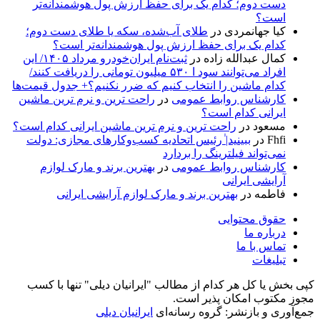
دست دوم؛ کدام یک برای حفظ ارزش پول هوشمندانه‌تر
است؟
کیا جهانمردی
در
طلای آب‌شده، سکه یا طلای دست دوم؛
کدام یک برای حفظ ارزش پول هوشمندانه‌تر است؟
کمال عبدالله زاده
در
ثبت‌نام ایران‌خودرو مرداد ۱۴۰۵/ این
افراد می‌توانند سود ا ۵۳۰ میلیون تومانی را دریافت کنند/
کدام ماشین را انتخاب کنیم که ضرر نکنیم؟+ جدول قیمت‌ها
کارشناس روابط عمومی
در
راحت ترین و نرم ترین ماشین
ایرانی کدام است؟
مسعود
در
راحت ترین و نرم ترین ماشین ایرانی کدام است؟
Fhfi
در
ببینید| ٰرئیس اتحادیه کسب‌وکارهای مجازی: دولت
نمی‌تواند فیلترینگ را بردارد
کارشناس روابط عمومی
در
بهترین برند و مارک لوازم
آرایشی ایرانی
فاطمه
در
بهترین برند و مارک لوازم آرایشی ایرانی
حقوق محتوایی
درباره ما
تماس با ما
تبلیغات
کپی بخش یا کل هر کدام از مطالب "ایرانیان دیلی" تنها با کسب
مجوز مکتوب امکان پذیر است.
جمع‌آوری و بازنشر: گروه رسانه‌ای
ایرانیان دیلی