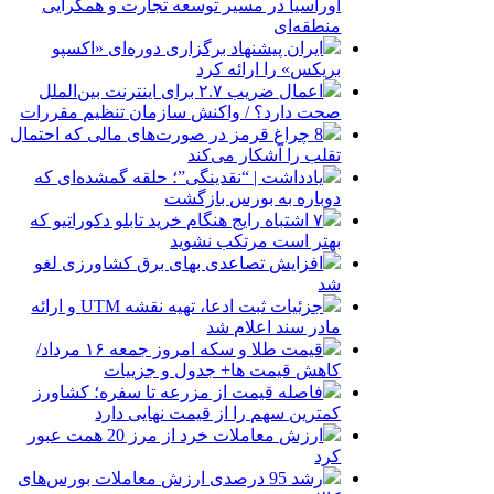
اوراسیا در مسیر توسعه تجارت و همگرایی
منطقه‌ای
ایران پیشنهاد برگزاری دوره‌ای «اکسپو
بریکس» را ارائه کرد
اعمال ضریب ۲.۷ برای اینترنت بین‌الملل
صحت دارد؟ / واکنش سازمان تنظیم مقررات
8 چراغ قرمز در صورت‌های مالی که احتمال
تقلب را آشکار می‌کند
یادداشت | “نقدینگی”؛ حلقه گمشده‌ای که
دوباره به بورس بازگشت
۷ اشتباه رایج هنگام خرید تابلو دکوراتیو که
بهتر است مرتکب نشوید
افزایش تصاعدی بهای برق کشاورزی لغو
شد
جزئیات ثبت ادعا، تهیه نقشه UTM و ارائه
مادر سند اعلام شد
قیمت طلا و سکه امروز جمعه ۱۶ مرداد/
کاهش قیمت ها+ جدول و جزییات
فاصله قیمت از مزرعه تا سفره؛ کشاورز
کمترین سهم را از قیمت نهایی دارد
ارزش معاملات خرد از مرز 20 همت عبور
کرد
رشد 95 درصدی ارزش معاملات بورس‌های