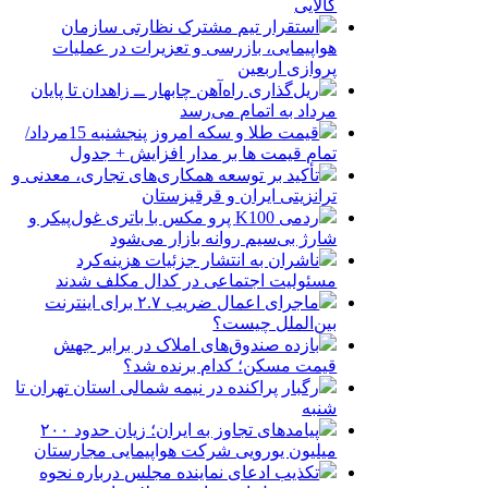
کالایی
استقرار تیم مشترک نظارتی سازمان
هواپیمایی، بازرسی و تعزیرات در عملیات
پروازی اربعین
ریل‌گذاری راه‌آهن چابهار ــ زاهدان تا پایان
مرداد به اتمام می‌رسد
قیمت طلا و سکه امروز پنجشنبه 15مرداد/
تمام قیمت ها بر مدار افزایش + جدول
تأکید بر توسعه همکاری‌های تجاری، معدنی و
ترانزیتی ایران و قرقیزستان
ردمی K100 پرو مکس با باتری غول‌پیکر و
شارژ بی‌سیم روانه بازار می‌شود
ناشران به انتشار جزئیات هزینه‌کرد
مسئولیت اجتماعی در کدال مکلف شدند
ماجرای اعمال ضریب ۲.۷ برای اینترنت
بین‌الملل چیست؟
بازده صندوق‌های املاک در برابر جهش
قیمت مسکن؛ کدام برنده شد؟
رگبار پراکنده در نیمه شمالی استان تهران تا
شنبه
پیامدهای تجاوز به ایران؛ زیان حدود ۲۰۰
میلیون یورویی شرکت هواپیمایی مجارستان
تکذیب ادعای نماینده مجلس درباره نحوه