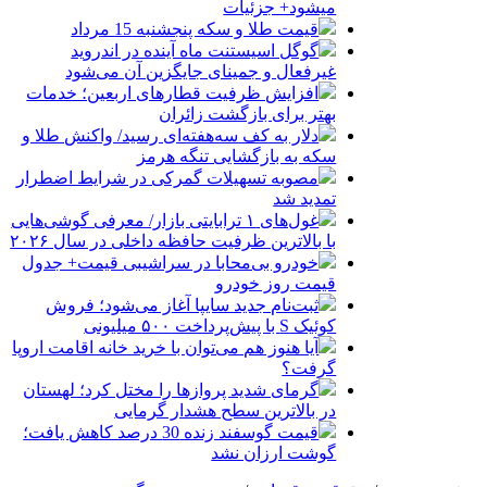
میشود+ جزئیات
قیمت طلا و سکه پنجشنبه 15 مرداد
گوگل اسیستنت ماه آینده در اندروید
غیرفعال و جمینای جایگزین آن می‌شود
افزایش ظرفیت قطارهای اربعین؛ خدمات
بهتر برای بازگشت زائران
دلار به کف سه‌هفته‌ای رسید/ واکنش طلا و
سکه به بازگشایی تنگه هرمز
مصوبه تسهیلات گمرکی در شرایط اضطرار
تمدید شد
غول‌های ۱ ترابایتی بازار/ معرفی گوشی‌هایی
با بالاترین ظرفیت حافظه داخلی در سال ۲۰۲۶
خودرو بی‌محابا در سراشیبی قیمت+ جدول
قیمت روز خودرو
ثبت‌نام جدید سایپا آغاز می‌شود؛ فروش
کوئیک S با پیش‌پرداخت ۵۰۰ میلیونی
آیا هنوز هم می‌توان با خرید خانه اقامت اروپا
گرفت؟
گرمای شدید پروازها را مختل کرد؛ لهستان
در بالاترین سطح هشدار گرمایی
قیمت گوسفند زنده 30 درصد کاهش یافت؛
گوشت ارزان نشد