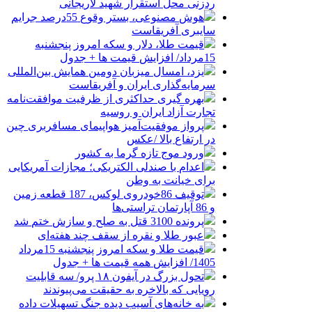
ردزنی محل استقرار شهید لاریجانی
هوش مصنوعی، بستر وقوع 55درصد جرایم
سایبری آفریقاست
قیمت طلا، دلار و سکه امروز پنجشنبه
15مرداد/ افزایش قیمت ها + جدول
یزد، امسال میزبان دومین همایش بین‌المللی
سرمایه‌گذاری ایران و آفریقاست
بهره گیری حداکثری از ظرفیت موافقت‌نامه
تجارت آزاد ایران و روسیه
پرواز موفقیت‌آمیز هواپیمای مسافربری چین
در ارتفاع بالا /عکس
ورود موج تازه گرما به کشور
اعدام با صندلی الکتریکی؛ مجازات آمریکایی
برای خیانت به وطن
توقیف 86خودروی لوکس، 187 قطعه زمین
و 86 آپارتمان تراستی‌ها
پرونده 3100 قتل به صلح و سازش ختم شد
عبور طلا و نقره از سقف چند هفته‌ای
قیمت طلا و سکه امروز پنجشنبه 15مرداد
1405/ افزایش همه قیمت ها + جدول
تحول بزرگ در آیفون ۱۸ پرو/ سه قابلیت
رویایی که بالاخره به حقیقت می‌پیوندند
به خانه‌های آسیب دیده جنگ تسهیلات داده