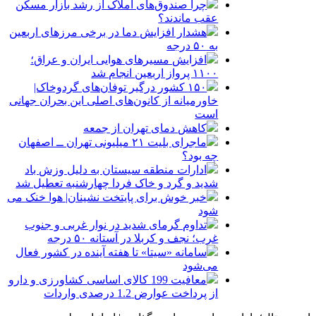
چرا صندوق‌های املاک از رشد بازار مسکن
عقب ماندند؟
هشدار افزایش دما در برخی مرزهای اربعین
به ۵۰ درجه
افزایش مسیرهای هوایی ایران و عراق؛
۱۱۰۰ پرواز اربعین انجام شد
۱۵۰ کشور درگیر توفان‌های گردوخاک|
خاورمیانه از کانون‌های اصلی این بحران جهانی
است
کاهش دمای تهران از جمعه
ماجرای بلیت ۲۱ میلیونی تهران ــ اصفهان
چه بود؟
ادارات منطقه سیستان به دلیل وزش باد
شدید و گرد و خاک فردا چهارشنبه تعطیل شد
خبر خوش برای پایتخت نشینان| هوا خنک می
شود
تداوم گرمای شدید در نوار غربی و جنوب
غرب؛ نجف و کربلا در آستانه ۵۰ درجه
سامانه «سیتا» تا هفته آینده در کشور فعال
می‌شود
معافیت 199 کالای اساسی کشاورزی و دارو
از پرداخت عوارض 1.2 درصدی واردات