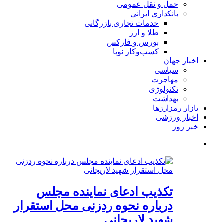
حمل و نقل عمومی
بانکداری ایرانی
خدمات تجاری بازرگانی
طلا و ارز
بورس و فارکس
کسب‌وکار نوپا
اخبار جهان
سیاسی
مهاجرت
تکنولوژی
بهداشت
بازار رمزارزها
اخبار ورزشی
خبر روز
تکذیب ادعای نماینده مجلس
درباره نحوه ردزنی محل استقرار
شهید لاریجانی