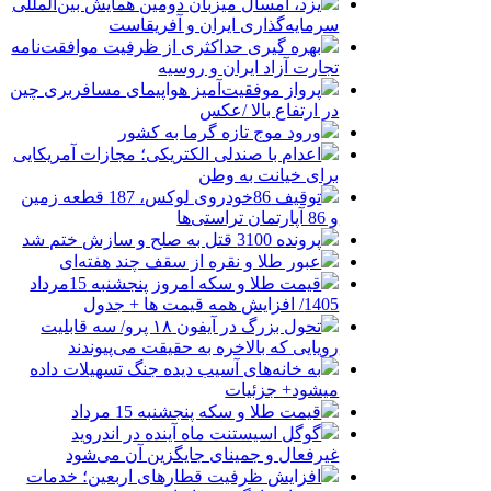
یزد، امسال میزبان دومین همایش بین‌المللی
سرمایه‌گذاری ایران و آفریقاست
بهره گیری حداکثری از ظرفیت موافقت‌نامه
تجارت آزاد ایران و روسیه
پرواز موفقیت‌آمیز هواپیمای مسافربری چین
در ارتفاع بالا /عکس
ورود موج تازه گرما به کشور
اعدام با صندلی الکتریکی؛ مجازات آمریکایی
برای خیانت به وطن
توقیف 86خودروی لوکس، 187 قطعه زمین
و 86 آپارتمان تراستی‌ها
پرونده 3100 قتل به صلح و سازش ختم شد
عبور طلا و نقره از سقف چند هفته‌ای
قیمت طلا و سکه امروز پنجشنبه 15مرداد
1405/ افزایش همه قیمت ها + جدول
تحول بزرگ در آیفون ۱۸ پرو/ سه قابلیت
رویایی که بالاخره به حقیقت می‌پیوندند
به خانه‌های آسیب دیده جنگ تسهیلات داده
میشود+ جزئیات
قیمت طلا و سکه پنجشنبه 15 مرداد
گوگل اسیستنت ماه آینده در اندروید
غیرفعال و جمینای جایگزین آن می‌شود
افزایش ظرفیت قطارهای اربعین؛ خدمات