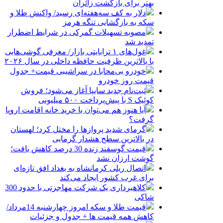
بهتر برای بازگشت زائران
دلار به کف سه‌هفته‌ای رسید/ واکنش طلا و
سکه به بازگشایی تنگه هرمز
مصوبه تسهیلات گمرکی در شرایط اضطرار
تمدید شد
غول‌های ۱ ترابایتی بازار/ معرفی گوشی‌هایی
با بالاترین ظرفیت حافظه داخلی در سال ۲۰۲۶
خودرو بی‌محابا در سراشیبی قیمت+ جدول
قیمت روز خودرو
ثبت‌نام جدید سایپا آغاز می‌شود؛ فروش
کوئیک S با پیش‌پرداخت ۵۰۰ میلیونی
آیا هنوز هم می‌توان با خرید خانه اقامت اروپا
گرفت؟
گرمای شدید پروازها را مختل کرد؛ لهستان
در بالاترین سطح هشدار گرمایی
قیمت گوسفند زنده 30 درصد کاهش یافت؛
گوشت ارزان نشد
اتصال ریلی کرمانشاه به بغداد افق تازه‌ای
برای غرب کشور ایجاد می‌کند
کلاهبرداری یک شرکت مهاجرتی با حدود 300
شاکی
قیمت طلا و سکه امروز چهارشنبه 14مرداد/
کاهش همه قیمت ها + جدول و جزئیات