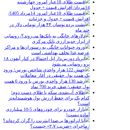
قیمت طلای 18عیار امروز چهارشنبه
14مرداد/ افزایش قیمت + جدول
قیمت طلای 18عیار امروز 14مرداد 1405/
افزایش قیمت + جدول و جزئیات
پشت پرده نوسان ۴۴ هزار تومانی دلار در
چند ماه
دلارهای خانگی به بانک‌ها می‌روند؟/ رونمایی
از ابزار جدید ارزی بانک مرکزی
ورود حیوانات خانگی به رستوران‌ها و مراکز
عرضه غذا تخلف بهداشتی است
ایرپاد دوربین‌دار اپل احتمالا در کنار آیفون ۱۸
پرو رونمایی می‌شود
جهش 122 هزار واحدی شاخص بورس؛ ورود
یک همت پول حقیقی در آغاز معاملات
رشد 130 هزار واحدی بورس با ورود 6 همت
پول حقیقی/ صف خرید 700 نماد
طلای آب‌شده، سکه یا طلای دست دوم؛
کدام یک برای حفظ ارزش پول هوشمندانه‌تر
است؟
بازار خودرو برای خودروهای 5-10 میلیاردی
آماده نیست!
آیا اپراتورها بی‌صدا اینترنت را گران کرده‌اند؟
/ ماجرای «ضریب ۲.۷» چیست؟