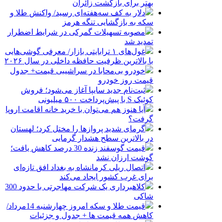
بهتر برای بازگشت زائران
دلار به کف سه‌هفته‌ای رسید/ واکنش طلا و
سکه به بازگشایی تنگه هرمز
مصوبه تسهیلات گمرکی در شرایط اضطرار
تمدید شد
غول‌های ۱ ترابایتی بازار/ معرفی گوشی‌هایی
با بالاترین ظرفیت حافظه داخلی در سال ۲۰۲۶
خودرو بی‌محابا در سراشیبی قیمت+ جدول
قیمت روز خودرو
ثبت‌نام جدید سایپا آغاز می‌شود؛ فروش
کوئیک S با پیش‌پرداخت ۵۰۰ میلیونی
آیا هنوز هم می‌توان با خرید خانه اقامت اروپا
گرفت؟
گرمای شدید پروازها را مختل کرد؛ لهستان
در بالاترین سطح هشدار گرمایی
قیمت گوسفند زنده 30 درصد کاهش یافت؛
گوشت ارزان نشد
اتصال ریلی کرمانشاه به بغداد افق تازه‌ای
برای غرب کشور ایجاد می‌کند
کلاهبرداری یک شرکت مهاجرتی با حدود 300
شاکی
قیمت طلا و سکه امروز چهارشنبه 14مرداد/
کاهش همه قیمت ها + جدول و جزئیات