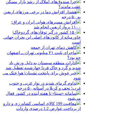
چرا صندوق‌های املاک از رشد بازار مسکن
عقب ماندند؟
هشدار افزایش دما در برخی مرزهای اربعین
به ۵۰ درجه
افزایش مسیرهای هوایی ایران و عراق؛
۱۱۰۰ پرواز اربعین انجام شد
۱۵۰ کشور درگیر توفان‌های گردوخاک|
خاورمیانه از کانون‌های اصلی این بحران جهانی
است
کاهش دمای تهران از جمعه
ماجرای بلیت ۲۱ میلیونی تهران ــ اصفهان
چه بود؟
ادارات منطقه سیستان به دلیل وزش باد
شدید و گرد و خاک فردا چهارشنبه تعطیل شد
خبر خوش برای پایتخت نشینان| هوا خنک می
شود
تداوم گرمای شدید در نوار غربی و جنوب
غرب؛ نجف و کربلا در آستانه ۵۰ درجه
سامانه «سیتا» تا هفته آینده در کشور فعال
می‌شود
معافیت 199 کالای اساسی کشاورزی و دارو
از پرداخت عوارض 1.2 درصدی واردات