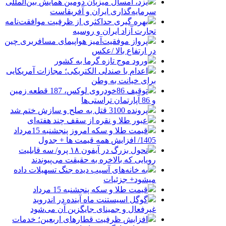
یزد، امسال میزبان دومین همایش بین‌المللی
سرمایه‌گذاری ایران و آفریقاست
بهره گیری حداکثری از ظرفیت موافقت‌نامه
تجارت آزاد ایران و روسیه
پرواز موفقیت‌آمیز هواپیمای مسافربری چین
در ارتفاع بالا /عکس
ورود موج تازه گرما به کشور
اعدام با صندلی الکتریکی؛ مجازات آمریکایی
برای خیانت به وطن
توقیف 86خودروی لوکس، 187 قطعه زمین
و 86 آپارتمان تراستی‌ها
پرونده 3100 قتل به صلح و سازش ختم شد
عبور طلا و نقره از سقف چند هفته‌ای
قیمت طلا و سکه امروز پنجشنبه 15مرداد
1405/ افزایش همه قیمت ها + جدول
تحول بزرگ در آیفون ۱۸ پرو/ سه قابلیت
رویایی که بالاخره به حقیقت می‌پیوندند
به خانه‌های آسیب دیده جنگ تسهیلات داده
میشود+ جزئیات
قیمت طلا و سکه پنجشنبه 15 مرداد
گوگل اسیستنت ماه آینده در اندروید
غیرفعال و جمینای جایگزین آن می‌شود
افزایش ظرفیت قطارهای اربعین؛ خدمات