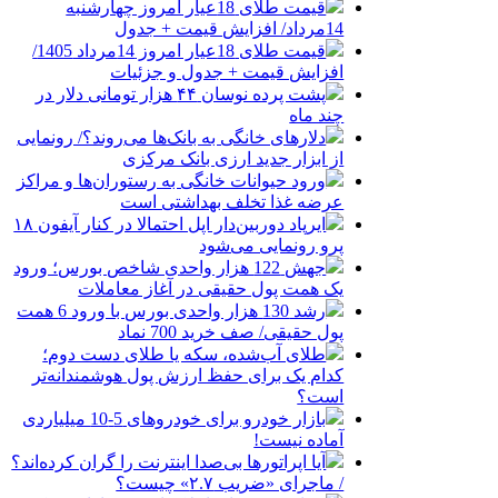
قیمت طلای 18عیار امروز چهارشنبه
14مرداد/ افزایش قیمت + جدول
قیمت طلای 18عیار امروز 14مرداد 1405/
افزایش قیمت + جدول و جزئیات
پشت پرده نوسان ۴۴ هزار تومانی دلار در
چند ماه
دلارهای خانگی به بانک‌ها می‌روند؟/ رونمایی
از ابزار جدید ارزی بانک مرکزی
ورود حیوانات خانگی به رستوران‌ها و مراکز
عرضه غذا تخلف بهداشتی است
ایرپاد دوربین‌دار اپل احتمالا در کنار آیفون ۱۸
پرو رونمایی می‌شود
جهش 122 هزار واحدی شاخص بورس؛ ورود
یک همت پول حقیقی در آغاز معاملات
رشد 130 هزار واحدی بورس با ورود 6 همت
پول حقیقی/ صف خرید 700 نماد
طلای آب‌شده، سکه یا طلای دست دوم؛
کدام یک برای حفظ ارزش پول هوشمندانه‌تر
است؟
بازار خودرو برای خودروهای 5-10 میلیاردی
آماده نیست!
آیا اپراتورها بی‌صدا اینترنت را گران کرده‌اند؟
/ ماجرای «ضریب ۲.۷» چیست؟