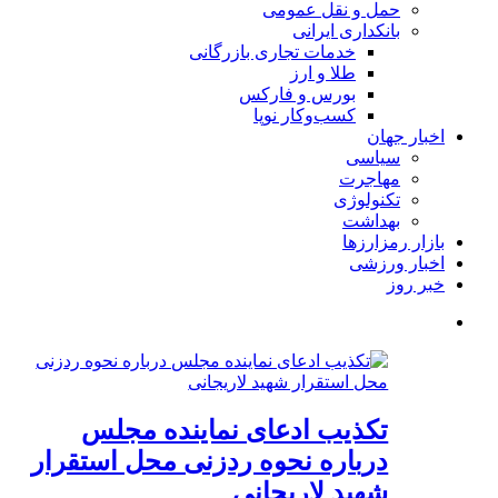
حمل و نقل عمومی
بانکداری ایرانی
خدمات تجاری بازرگانی
طلا و ارز
بورس و فارکس
کسب‌وکار نوپا
اخبار جهان
سیاسی
مهاجرت
تکنولوژی
بهداشت
بازار رمزارزها
اخبار ورزشی
خبر روز
تکذیب ادعای نماینده مجلس
درباره نحوه ردزنی محل استقرار
شهید لاریجانی