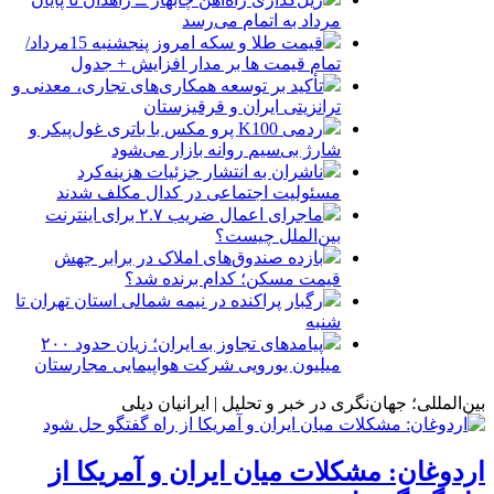
مرداد به اتمام می‌رسد
قیمت طلا و سکه امروز پنجشنبه 15مرداد/
تمام قیمت ها بر مدار افزایش + جدول
تأکید بر توسعه همکاری‌های تجاری، معدنی و
ترانزیتی ایران و قرقیزستان
ردمی K100 پرو مکس با باتری غول‌پیکر و
شارژ بی‌سیم روانه بازار می‌شود
ناشران به انتشار جزئیات هزینه‌کرد
مسئولیت اجتماعی در کدال مکلف شدند
ماجرای اعمال ضریب ۲.۷ برای اینترنت
بین‌الملل چیست؟
بازده صندوق‌های املاک در برابر جهش
قیمت مسکن؛ کدام برنده شد؟
رگبار پراکنده در نیمه شمالی استان تهران تا
شنبه
پیامدهای تجاوز به ایران؛ زیان حدود ۲۰۰
میلیون یورویی شرکت هواپیمایی مجارستان
بین‌المللی؛ جهان‌نگری در خبر و تحلیل | ایرانیان دیلی
اردوغان: مشکلات میان ایران و آمریکا از