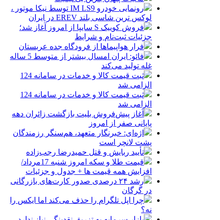
رونمایی خودرو IM LS9 توسط نیکا موتور ،
لوکس ترین شاسی بلند EREV در ایران
فروش کوییک S سایپا از امروز آغاز شد؛
جزئیات ثبت‌نام و شرایط
فرار هواپیماها از فرودگاه جده عربستان
فائو: ایران امسال بیشتر از متوسط 5 ساله
غله تولید می‌کند
ثبت قیمت کالا و خدمات در سامانه 124
الزامی شد
ثبت قیمت کالا و خدمات در سامانه 124
الزامی شد
آغاز پیش‌فروش بلیت بازگشت زائران دهه
پایانی صفر از امروز
اژه‌ای: خبرنگار متعهد، هم‌سنگر رزمندگان
پشت لانچر است
تأیید ربایش و قتل حمیدرضا رجب‌زاده
قیمت طلا و سکه امروز شنبه 17مرداد/
افزایش همه قیمت ها + جدول و جزئیات
رشد ۲۴ درصدی صدور کارت‌های بازرگانی
در گرگان
چرا اپل تلگرام را حذف می‌کند اما ایکس را
نه؟
بازار سرمایه به تزریق نقدینگی نیاز ندارد