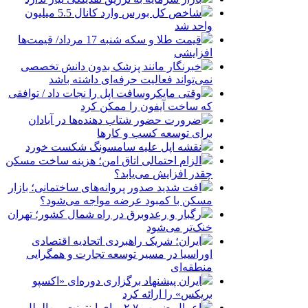
شاخص کل بورس وارد کانال 5.5 میلیون
واحد شد
قیمت طلا و سکه شنبه 17 مرداد/ قیمت‌ها
افزایشی
خبرنگار مانند پزشک بدون دانش تخصصی
نمی‌تواند فعالیت حرفه‌ای داشته باشد
وقتی مایکروسافت اپل را نجات داد / توافقی
که ساخت آیفون را ممکن کرد
ضرورت حضور شتاب ‌دهنده‌ها در آبادان
برای توسعه کسب‌ و کارها
نقشه اپل علیه سامسونگ شکست خورد
الزام احتمالی اتاق امن؛ هزینه ساخت مسکن
چقدر افزایش می‌یابد؟
افت شدید صدور پروانه‌های ساختمانی؛ بازار
مسکن با کمبود عرضه مواجه می‌شود؟
رگبار و رعدوبرق در راه شمال کشور؛ تهران
خنک‌تر می‌شود
ایران؛ شریک راهبردی اتحادیه اقتصادی
اوراسیا در مسیر توسعه تجارت و همگرایی
منطقه‌ای
ایران پیشنهاد برگزاری دوره‌ای «اکسپو
بریکس» را ارائه کرد
اعمال ضریب ۲.۷ برای اینترنت بین‌الملل