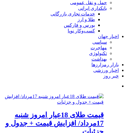
حمل و نقل عمومی
بانکداری ایرانی
خدمات تجاری بازرگانی
طلا و ارز
بورس و فارکس
کسب‌وکار نوپا
اخبار جهان
سیاسی
مهاجرت
تکنولوژی
بهداشت
بازار رمزارزها
اخبار ورزشی
خبر روز
قیمت طلای 18عیار امروز شنبه
17مرداد/ افزایش قیمت + جدول و
جزئیات