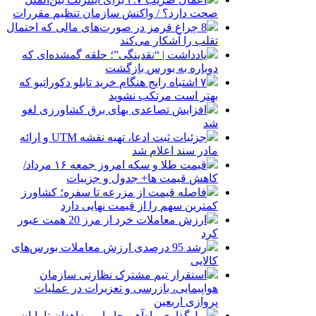
صحت دارد؟ / واکنش سازمان تنظیم مقررات
8 چراغ قرمز در صورت‌های مالی که احتمال
تقلب را آشکار می‌کند
یادداشت | “نقدینگی”؛ حلقه گمشده‌ای که
دوباره به بورس بازگشت
۷ اشتباه رایج هنگام خرید تابلو دکوراتیو که
بهتر است مرتکب نشوید
افزایش تصاعدی بهای برق کشاورزی لغو
شد
جزئیات ثبت ادعا، تهیه نقشه UTM و ارائه
مادر سند اعلام شد
قیمت طلا و سکه امروز جمعه ۱۶ مرداد/
کاهش قیمت ها+ جدول و جزییات
فاصله قیمت از مزرعه تا سفره؛ کشاورز
کمترین سهم را از قیمت نهایی دارد
ارزش معاملات خرد از مرز 20 همت عبور
کرد
رشد 95 درصدی ارزش معاملات بورس‌های
کالایی
استقرار تیم مشترک نظارتی سازمان
هواپیمایی، بازرسی و تعزیرات در عملیات
پروازی اربعین
ریل‌گذاری راه‌آهن چابهار ــ زاهدان تا پایان