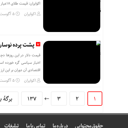
اکوایران: قیمت طلای 18عیار در معاملات امروز افزایشی شد
اکوایران
5 آگوست
پشت پرده نوسان ۴۴ هزار تومانی دلار در چند 
قیمت دلار در این روزها دچا
اخبار سیاسی گره خورده است.
اقتصادی آن دوران بر این ارز 
اکوایران
5 آگوست
1
2
3
137
برگهٔ 
حقوق محتوایی
درباره ما
تماس با ما
تبلیغات