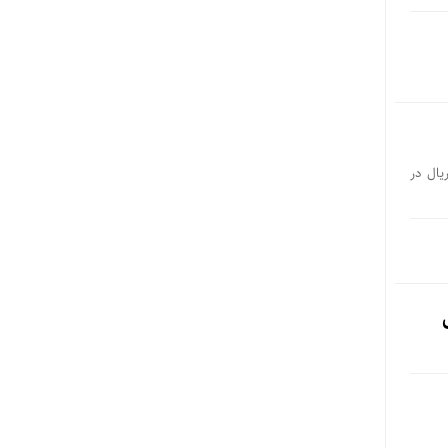
 گرم طلای ۱۸ عیار در بازه ۱۸۳ تا ۱۸۶ میلیون ریال در