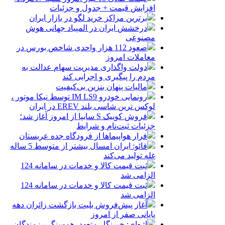
افزایش قیمت + جدول و جزئیات
برترین مراکز خرید لگو در بازار ایران
درخشش ایران در المپیاد جهانی هوش
مصنوعی
صعود 112 هزار واحدی شاخص بورس در
معاملات امروز
دولت واگذاری مدیریت سهام عدالت به
مردم را پیگیری و اجرایی کند
مالیات پنهان بنزین بی‌کیفیت
رونمایی خودرو IM LS9 توسط نیکا موتور ،
لوکس ترین شاسی بلند EREV در ایران
فروش کوییک S سایپا از امروز آغاز شد؛
جزئیات ثبت‌نام و شرایط
فرار هواپیماها از فرودگاه جده عربستان
فائو: ایران امسال بیشتر از متوسط 5 ساله
غله تولید می‌کند
ثبت قیمت کالا و خدمات در سامانه 124
الزامی شد
ثبت قیمت کالا و خدمات در سامانه 124
الزامی شد
آغاز پیش‌فروش بلیت بازگشت زائران دهه
پایانی صفر از امروز
اژه‌ای: خبرنگار متعهد، هم‌سنگر رزمندگان