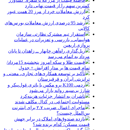
فاصله قیمت از مزرعه تا سفره؛ کشاورز
کمترین سهم را از قیمت نهایی دارد
ارزش معاملات خرد از مرز 20 همت عبور
کرد
رشد 95 درصدی ارزش معاملات بورس‌های
کالایی
استقرار تیم مشترک نظارتی سازمان
هواپیمایی، بازرسی و تعزیرات در عملیات
پروازی اربعین
ریل‌گذاری راه‌آهن چابهار ــ زاهدان تا پایان
مرداد به اتمام می‌رسد
قیمت طلا و سکه امروز پنجشنبه 15مرداد/
تمام قیمت ها بر مدار افزایش + جدول
تأکید بر توسعه همکاری‌های تجاری، معدنی و
ترانزیتی ایران و قرقیزستان
ردمی K100 پرو مکس با باتری غول‌پیکر و
شارژ بی‌سیم روانه بازار می‌شود
ناشران به انتشار جزئیات هزینه‌کرد
مسئولیت اجتماعی در کدال مکلف شدند
ماجرای اعمال ضریب ۲.۷ برای اینترنت
بین‌الملل چیست؟
بازده صندوق‌های املاک در برابر جهش
قیمت مسکن؛ کدام برنده شد؟