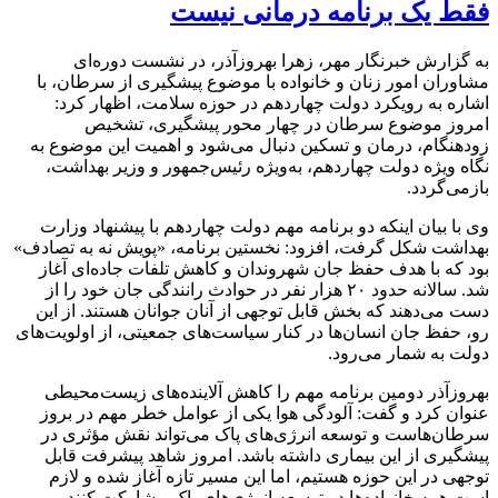
فقط یک برنامه درمانی نیست
به گزارش خبرنگار مهر، زهرا بهروزآذر، در نشست دوره‌ای
مشاوران امور زنان و خانواده با موضوع پیشگیری از سرطان، با
اشاره به رویکرد دولت چهاردهم در حوزه سلامت، اظهار کرد:
امروز موضوع سرطان در چهار محور پیشگیری، تشخیص
زودهنگام، درمان و تسکین دنبال می‌شود و اهمیت این موضوع به
نگاه ویژه دولت چهاردهم، به‌ویژه رئیس‌جمهور و وزیر بهداشت،
بازمی‌گردد.
وی با بیان اینکه دو برنامه مهم دولت چهاردهم با پیشنهاد وزارت
بهداشت شکل گرفت، افزود: نخستین برنامه، «پویش نه به تصادف»
بود که با هدف حفظ جان شهروندان و کاهش تلفات جاده‌ای آغاز
شد. سالانه حدود ۲۰ هزار نفر در حوادث رانندگی جان خود را از
دست می‌دهند که بخش قابل توجهی از آنان جوانان هستند. از این
رو، حفظ جان انسان‌ها در کنار سیاست‌های جمعیتی، از اولویت‌های
دولت به شمار می‌رود.
بهروزآذر دومین برنامه مهم را کاهش آلاینده‌های زیست‌محیطی
عنوان کرد و گفت: آلودگی هوا یکی از عوامل خطر مهم در بروز
سرطان‌هاست و توسعه انرژی‌های پاک می‌تواند نقش مؤثری در
پیشگیری از این بیماری داشته باشد. امروز شاهد پیشرفت قابل
توجهی در این حوزه هستیم، اما این مسیر تازه آغاز شده و لازم
است همه خانواده‌ها در توسعه انرژی‌های پاک مشارکت کنند.