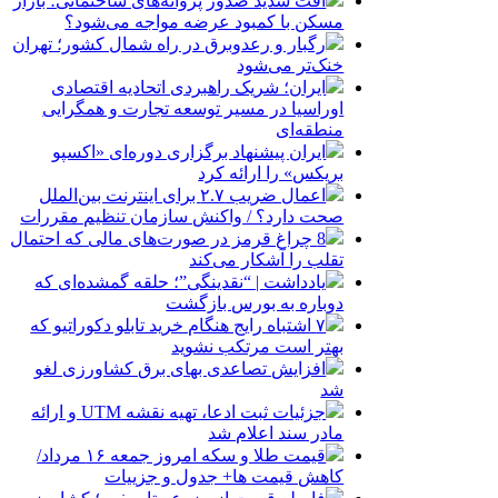
افت شدید صدور پروانه‌های ساختمانی؛ بازار
مسکن با کمبود عرضه مواجه می‌شود؟
رگبار و رعدوبرق در راه شمال کشور؛ تهران
خنک‌تر می‌شود
ایران؛ شریک راهبردی اتحادیه اقتصادی
اوراسیا در مسیر توسعه تجارت و همگرایی
منطقه‌ای
ایران پیشنهاد برگزاری دوره‌ای «اکسپو
بریکس» را ارائه کرد
اعمال ضریب ۲.۷ برای اینترنت بین‌الملل
صحت دارد؟ / واکنش سازمان تنظیم مقررات
8 چراغ قرمز در صورت‌های مالی که احتمال
تقلب را آشکار می‌کند
یادداشت | “نقدینگی”؛ حلقه گمشده‌ای که
دوباره به بورس بازگشت
۷ اشتباه رایج هنگام خرید تابلو دکوراتیو که
بهتر است مرتکب نشوید
افزایش تصاعدی بهای برق کشاورزی لغو
شد
جزئیات ثبت ادعا، تهیه نقشه UTM و ارائه
مادر سند اعلام شد
قیمت طلا و سکه امروز جمعه ۱۶ مرداد/
کاهش قیمت ها+ جدول و جزییات