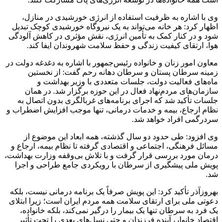
وی با اشاره به ظرفیت استفاده از انرژی خورشیدی در منازل،
اظهار کرد: هر خانه می‌تواند به یک نیروگاه خورشیدی کوچک تبدیل
شود و در کنار کمک به تأمین انرژی، نقش مؤثری در کاهش آلودگی
هوا، ارتقای کیفیت زندگی و حفظ سلامت شهروندان ایفا کند.
معاون امور زنان و خانواده رئیس‌جمهور با اشاره به دغدغه دولت در
زمینه سرطان پستان و سرطان دهانه رحم گفت: از نخستین
ماه‌های فعالیت دولت، جلسات متعددی با وزیر بهداشت و
سازمان‌های مردم‌نهاد فعال در این حوزه برگزار شد. در همان
جلسات تأکید شد که اجرای برنامه‌های غربالگری بدون اتصال به
نظام ارجاع، بیمه و خدمات درمانی، تنها موجب افزایش اضطراب و
سردرگمی افراد خواهد شد.
وی افزود: طی حدود دو سال گذشته، همه ابعاد این موضوع از
مسائل فرهنگی، اجتماعی و اقتصادی گرفته تا نظام بیمه، ارجاع و
درمان مورد بررسی قرار گرفت و با تلاش بی‌وقفه وزارت بهداشت،
پویش ملی پیشگیری از سرطان با رویکردی جامع طراحی و اجرا
شد.
بهروزآذر تأکید کرد: این پویش صرفاً یک برنامه درمانی نیست، بلکه
دعوتی ملی برای ارتقای سلامت همه مردم ایران است؛ زیرا ابتلای
یک فرد به سرطان تنها یک بیمار را درگیر نمی‌کند، بلکه خانواده،
اقتصاد خانوار، آینده فرزندان و حتی نسل‌های بعدی را تحت تأثیر