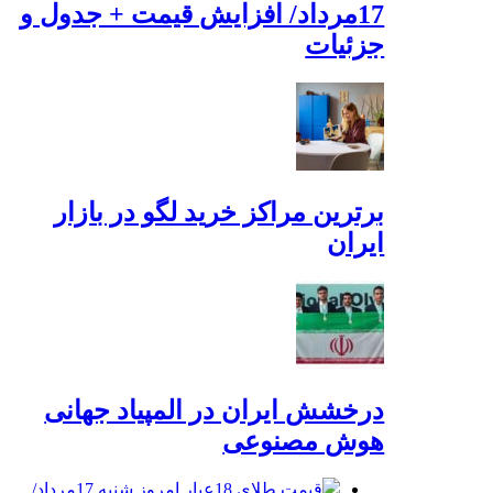
17مرداد/ افزایش قیمت + جدول و
جزئیات
برترین مراکز خرید لگو در بازار
ایران
درخشش ایران در المپیاد جهانی
هوش مصنوعی
قیمت طلای 18عیار امروز شنبه 17مرداد/