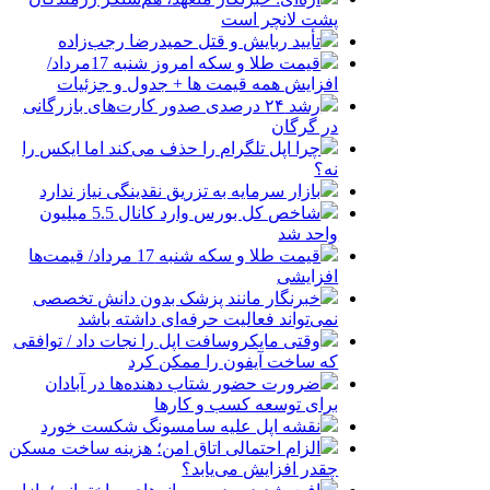
پشت لانچر است
تأیید ربایش و قتل حمیدرضا رجب‌زاده
قیمت طلا و سکه امروز شنبه 17مرداد/
افزایش همه قیمت ها + جدول و جزئیات
رشد ۲۴ درصدی صدور کارت‌های بازرگانی
در گرگان
چرا اپل تلگرام را حذف می‌کند اما ایکس را
نه؟
بازار سرمایه به تزریق نقدینگی نیاز ندارد
شاخص کل بورس وارد کانال 5.5 میلیون
واحد شد
قیمت طلا و سکه شنبه 17 مرداد/ قیمت‌ها
افزایشی
خبرنگار مانند پزشک بدون دانش تخصصی
نمی‌تواند فعالیت حرفه‌ای داشته باشد
وقتی مایکروسافت اپل را نجات داد / توافقی
که ساخت آیفون را ممکن کرد
ضرورت حضور شتاب ‌دهنده‌ها در آبادان
برای توسعه کسب‌ و کارها
نقشه اپل علیه سامسونگ شکست خورد
الزام احتمالی اتاق امن؛ هزینه ساخت مسکن
چقدر افزایش می‌یابد؟