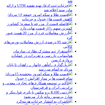
شد
جزئیات ثبت ادعا، تهیه نقشه UTM و ارائه
مادر سند اعلام شد
قیمت طلا و سکه امروز جمعه ۱۶ مرداد/
کاهش قیمت ها+ جدول و جزییات
فاصله قیمت از مزرعه تا سفره؛ کشاورز
کمترین سهم را از قیمت نهایی دارد
ارزش معاملات خرد از مرز 20 همت عبور
کرد
رشد 95 درصدی ارزش معاملات بورس‌های
کالایی
استقرار تیم مشترک نظارتی سازمان
هواپیمایی، بازرسی و تعزیرات در عملیات
پروازی اربعین
ریل‌گذاری راه‌آهن چابهار ــ زاهدان تا پایان
مرداد به اتمام می‌رسد
قیمت طلا و سکه امروز پنجشنبه 15مرداد/
تمام قیمت ها بر مدار افزایش + جدول
تأکید بر توسعه همکاری‌های تجاری، معدنی و
ترانزیتی ایران و قرقیزستان
ردمی K100 پرو مکس با باتری غول‌پیکر و
شارژ بی‌سیم روانه بازار می‌شود
ناشران به انتشار جزئیات هزینه‌کرد