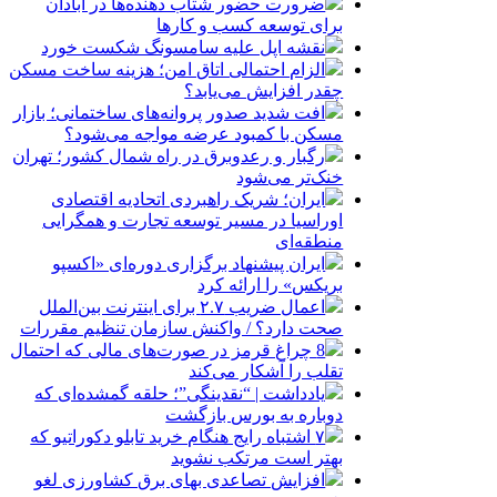
ضرورت حضور شتاب ‌دهنده‌ها در آبادان
برای توسعه کسب‌ و کارها
نقشه اپل علیه سامسونگ شکست خورد
الزام احتمالی اتاق امن؛ هزینه ساخت مسکن
چقدر افزایش می‌یابد؟
افت شدید صدور پروانه‌های ساختمانی؛ بازار
مسکن با کمبود عرضه مواجه می‌شود؟
رگبار و رعدوبرق در راه شمال کشور؛ تهران
خنک‌تر می‌شود
ایران؛ شریک راهبردی اتحادیه اقتصادی
اوراسیا در مسیر توسعه تجارت و همگرایی
منطقه‌ای
ایران پیشنهاد برگزاری دوره‌ای «اکسپو
بریکس» را ارائه کرد
اعمال ضریب ۲.۷ برای اینترنت بین‌الملل
صحت دارد؟ / واکنش سازمان تنظیم مقررات
8 چراغ قرمز در صورت‌های مالی که احتمال
تقلب را آشکار می‌کند
یادداشت | “نقدینگی”؛ حلقه گمشده‌ای که
دوباره به بورس بازگشت
۷ اشتباه رایج هنگام خرید تابلو دکوراتیو که
بهتر است مرتکب نشوید
افزایش تصاعدی بهای برق کشاورزی لغو