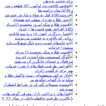
برای خیانت به وطن
توقیف 86خودروی لوکس، 187 قطعه زمین
و 86 آپارتمان تراستی‌ها
پرونده 3100 قتل به صلح و سازش ختم شد
عبور طلا و نقره از سقف چند هفته‌ای
قیمت طلا و سکه امروز پنجشنبه 15مرداد
1405/ افزایش همه قیمت ها + جدول
تحول بزرگ در آیفون ۱۸ پرو/ سه قابلیت
رویایی که بالاخره به حقیقت می‌پیوندند
به خانه‌های آسیب دیده جنگ تسهیلات داده
میشود+ جزئیات
قیمت طلا و سکه پنجشنبه 15 مرداد
گوگل اسیستنت ماه آینده در اندروید
غیرفعال و جمینای جایگزین آن می‌شود
افزایش ظرفیت قطارهای اربعین؛ خدمات
بهتر برای بازگشت زائران
دلار به کف سه‌هفته‌ای رسید/ واکنش طلا و
سکه به بازگشایی تنگه هرمز
مصوبه تسهیلات گمرکی در شرایط اضطرار
تمدید شد
غول‌های ۱ ترابایتی بازار/ معرفی گوشی‌هایی
با بالاترین ظرفیت حافظه داخلی در سال ۲۰۲۶