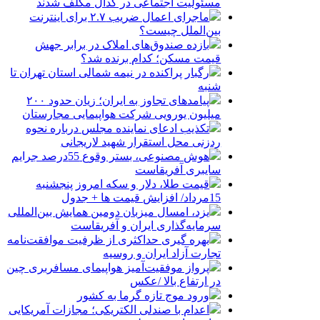
مسئولیت اجتماعی در کدال مکلف شدند
ماجرای اعمال ضریب ۲.۷ برای اینترنت
بین‌الملل چیست؟
بازده صندوق‌های املاک در برابر جهش
قیمت مسکن؛ کدام برنده شد؟
رگبار پراکنده در نیمه شمالی استان تهران تا
شنبه
پیامدهای تجاوز به ایران؛ زیان حدود ۲۰۰
میلیون یورویی شرکت هواپیمایی مجارستان
تکذیب ادعای نماینده مجلس درباره نحوه
ردزنی محل استقرار شهید لاریجانی
هوش مصنوعی، بستر وقوع 55درصد جرایم
سایبری آفریقاست
قیمت طلا، دلار و سکه امروز پنجشنبه
15مرداد/ افزایش قیمت ها + جدول
یزد، امسال میزبان دومین همایش بین‌المللی
سرمایه‌گذاری ایران و آفریقاست
بهره گیری حداکثری از ظرفیت موافقت‌نامه
تجارت آزاد ایران و روسیه
پرواز موفقیت‌آمیز هواپیمای مسافربری چین
در ارتفاع بالا /عکس
ورود موج تازه گرما به کشور
اعدام با صندلی الکتریکی؛ مجازات آمریکایی