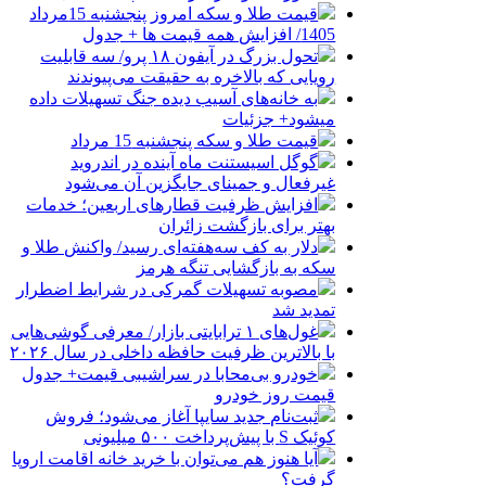
قیمت طلا و سکه امروز پنجشنبه 15مرداد
1405/ افزایش همه قیمت ها + جدول
تحول بزرگ در آیفون ۱۸ پرو/ سه قابلیت
رویایی که بالاخره به حقیقت می‌پیوندند
به خانه‌های آسیب دیده جنگ تسهیلات داده
میشود+ جزئیات
قیمت طلا و سکه پنجشنبه 15 مرداد
گوگل اسیستنت ماه آینده در اندروید
غیرفعال و جمینای جایگزین آن می‌شود
افزایش ظرفیت قطارهای اربعین؛ خدمات
بهتر برای بازگشت زائران
دلار به کف سه‌هفته‌ای رسید/ واکنش طلا و
سکه به بازگشایی تنگه هرمز
مصوبه تسهیلات گمرکی در شرایط اضطرار
تمدید شد
غول‌های ۱ ترابایتی بازار/ معرفی گوشی‌هایی
با بالاترین ظرفیت حافظه داخلی در سال ۲۰۲۶
خودرو بی‌محابا در سراشیبی قیمت+ جدول
قیمت روز خودرو
ثبت‌نام جدید سایپا آغاز می‌شود؛ فروش
کوئیک S با پیش‌پرداخت ۵۰۰ میلیونی
آیا هنوز هم می‌توان با خرید خانه اقامت اروپا
گرفت؟