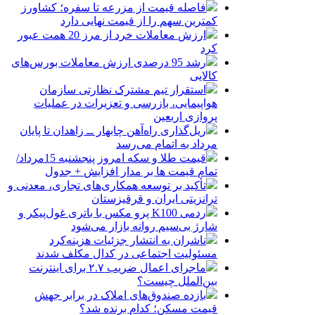
فاصله قیمت از مزرعه تا سفره؛ کشاورز
کمترین سهم را از قیمت نهایی دارد
ارزش معاملات خرد از مرز 20 همت عبور
کرد
رشد 95 درصدی ارزش معاملات بورس‌های
کالایی
استقرار تیم مشترک نظارتی سازمان
هواپیمایی، بازرسی و تعزیرات در عملیات
پروازی اربعین
ریل‌گذاری راه‌آهن چابهار ــ زاهدان تا پایان
مرداد به اتمام می‌رسد
قیمت طلا و سکه امروز پنجشنبه 15مرداد/
تمام قیمت ها بر مدار افزایش + جدول
تأکید بر توسعه همکاری‌های تجاری، معدنی و
ترانزیتی ایران و قرقیزستان
ردمی K100 پرو مکس با باتری غول‌پیکر و
شارژ بی‌سیم روانه بازار می‌شود
ناشران به انتشار جزئیات هزینه‌کرد
مسئولیت اجتماعی در کدال مکلف شدند
ماجرای اعمال ضریب ۲.۷ برای اینترنت
بین‌الملل چیست؟
بازده صندوق‌های املاک در برابر جهش
قیمت مسکن؛ کدام برنده شد؟