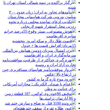
رگبار پراکنده در نیمه شمالی استان تهران تا
شنبه
پیامدهای تجاوز به ایران؛ زیان حدود ۲۰۰
میلیون یورویی شرکت هواپیمایی مجارستان
تکذیب ادعای نماینده مجلس درباره نحوه
ردزنی محل استقرار شهید لاریجانی
هوش مصنوعی، بستر وقوع 55درصد جرایم
سایبری آفریقاست
قیمت طلا، دلار و سکه امروز پنجشنبه
15مرداد/ افزایش قیمت ها + جدول
یزد، امسال میزبان دومین همایش بین‌المللی
سرمایه‌گذاری ایران و آفریقاست
بهره گیری حداکثری از ظرفیت موافقت‌نامه
تجارت آزاد ایران و روسیه
پرواز موفقیت‌آمیز هواپیمای مسافربری چین
در ارتفاع بالا /عکس
ورود موج تازه گرما به کشور
اعدام با صندلی الکتریکی؛ مجازات آمریکایی
برای خیانت به وطن
توقیف 86خودروی لوکس، 187 قطعه زمین
و 86 آپارتمان تراستی‌ها
پرونده 3100 قتل به صلح و سازش ختم شد
عبور طلا و نقره از سقف چند هفته‌ای