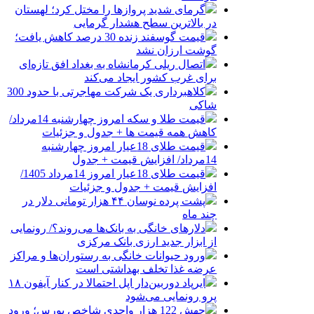
گرمای شدید پروازها را مختل کرد؛ لهستان
در بالاترین سطح هشدار گرمایی
قیمت گوسفند زنده 30 درصد کاهش یافت؛
گوشت ارزان نشد
اتصال ریلی کرمانشاه به بغداد افق تازه‌ای
برای غرب کشور ایجاد می‌کند
کلاهبرداری یک شرکت مهاجرتی با حدود 300
شاکی
قیمت طلا و سکه امروز چهارشنبه 14مرداد/
کاهش همه قیمت ها + جدول و جزئیات
قیمت طلای 18عیار امروز چهارشنبه
14مرداد/ افزایش قیمت + جدول
قیمت طلای 18عیار امروز 14مرداد 1405/
افزایش قیمت + جدول و جزئیات
پشت پرده نوسان ۴۴ هزار تومانی دلار در
چند ماه
دلارهای خانگی به بانک‌ها می‌روند؟/ رونمایی
از ابزار جدید ارزی بانک مرکزی
ورود حیوانات خانگی به رستوران‌ها و مراکز
عرضه غذا تخلف بهداشتی است
ایرپاد دوربین‌دار اپل احتمالا در کنار آیفون ۱۸
پرو رونمایی می‌شود
جهش 122 هزار واحدی شاخص بورس؛ ورود